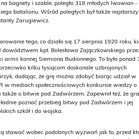
ę na bagnety i szable, poległo 318 młodych lwowian -
iego batalionu. Wśród poległych był także najstarszy
tanty Zarugiewicz.
orowanie tego, co działo się 17 sierpnia 1920 roku, k
d dowództwem kpt. Bolesława Zajączkowskiego prze
aki armii konnej Siemiona Budionnego. To było ponad
 przeciwko kilku tysiącom doskonale uzbrojonych
przyk, dodając, że grę można zdobyć biorąc udział w
 w mediach społecznościowych konkursie wiedzy o
a także o bitwie pod Zadwórzem. Zapewnił też, że gra
kładnie poznać przebieg bitwy pod Zadwórzem i jej
olskich szkół i do wojska.
uszą stawać wobec podobnych wyzwań jak to, przed k