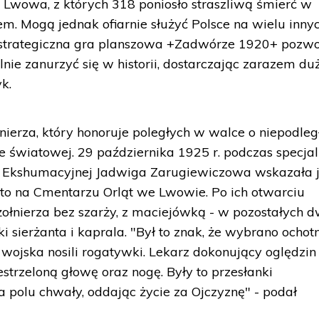
 Lwowa, z których 318 poniosło straszliwą śmierć w
. Mogą jednak ofiarnie służyć Polsce na wielu inny
e strategiczna gra planszowa +Zadwórze 1920+ pozwo
ie zanurzyć się w historii, dostarczając zarazem du
k.
nierza, który honoruje poległych w walce o niepodleg
ie światowej. 29 października 1925 r. podczas specjal
i Ekshumacyjnej Jadwiga Zarugiewiczowa wskazała 
yto na Cmentarzu Orląt we Lwowie. Po ich otwarciu
 żołnierza bez szarży, z maciejówką - w pozostałych 
 sierżanta i kaprala. "Był to znak, że wybrano ochotn
wojska nosili rogatywki. Lekarz dokonujący oględzin
strzeloną głowę oraz nogę. Były to przesłanki
a polu chwały, oddając życie za Ojczyznę" - podał