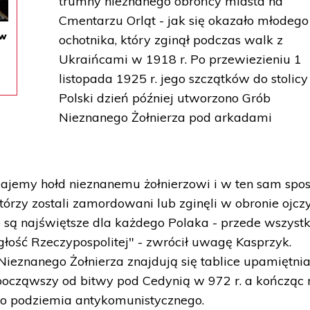
trumny nieznanego obrońcy miasta na
Cmentarzu Orląt - jak się okazało młodego
 w
ochotnika, który zginął podczas walk z
Ukraińcami w 1918 r. Po przewiezieniu 1
listopada 1925 r. jego szczątków do stolicy
Polski dzień później utworzono Grób
Nieznanego Żołnierza pod arkadami
dajemy hołd nieznanemu żołnierzowi i w ten sam spo
órzy zostali zamordowani lub zginęli w obronie ojczy
re są najświętsze dla każdego Polaka - przede wszyst
ległość Rzeczypospolitej" - zwrócił uwagę Kasprzyk.
Nieznanego Żołnierza znajdują się tablice upamiętni
 począwszy od bitwy pod Cedynią w 972 r. a kończąc 
o podziemia antykomunistycznego.