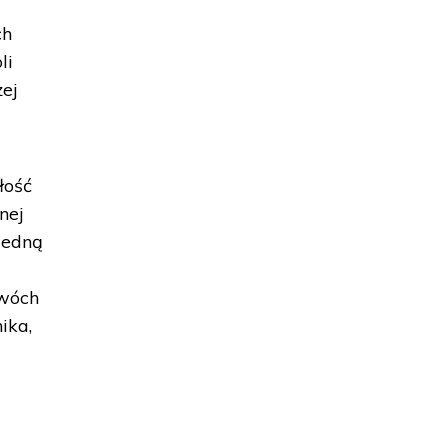
ch
li
żej
łość
nej
jedną
dwóch
ika,