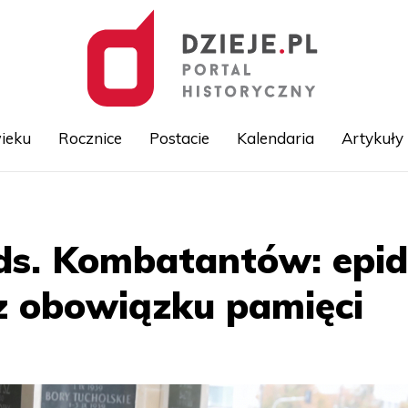
ieku
Rocznice
Postacie
Kalendaria
Artykuły
Przejdź
do
treści
ds. Kombatantów: epid
z obowiązku pamięci