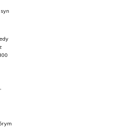
 syn
iedy
z
 300
,
tórym