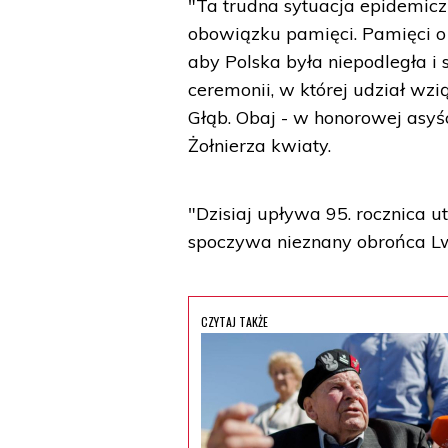
"Ta trudna sytuacja epidemiczn
obowiązku pamięci. Pamięci o t
aby Polska była niepodległa i
ceremonii, w której udział w
Głąb. Obaj - w honorowej asyś
Żołnierza kwiaty.
"Dzisiaj upływa 95. rocznica 
spoczywa nieznany obrońca Lw
CZYTAJ TAKŻE