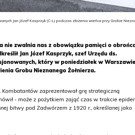
anych Jan Józef Kasprzyk (C-L) podczas złożenia wieńca przy Grobie Niez
a nie zwalnia nas z obowiązku pamięci o obrońc
dkreślił Jan Józef Kasprzyk, szef Urzędu ds.
jonowanych, który w poniedziałek w Warszawi
ienia Grobu Nieznanego Żołnierza.
s. Kombatantów zaprezentował grę strategiczną
mówił - może z pożytkiem zająć czas w trakcie epidem
nnej bitwy pod Zadwórzem z 1920 r., określanej jako