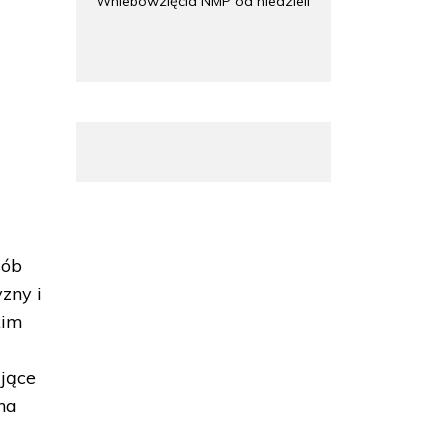
Wniebowzięcia NMP od niedzieli
sób
zny i
kim
ające
na