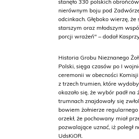
stanęło 330 polskich obrońców
nierównym boju pod Zadwórzem
odcinkach. Głęboko wierzę, ż
starszym oraz młodszym wspóln
porcji wrażeń" – dodał Kasprzy
Historia Grobu Nieznanego Żoł
Polski, sięga czasów po I wojn
ceremonii w obecności Komisj
z trzech trumien, które wydob
okazało się, że wybór padł na
trumnach znajdowały się zwłoki
bowiem żołnierze regularnego 
orzekł, że pochowany miał prze
pozwalające uznać, iż poległ n
UdsKiOR.