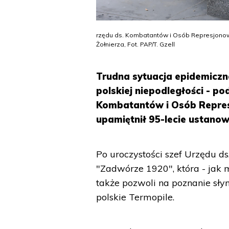
rzędu ds. Kombatantów i Osób Represjonow
Żołnierza, Fot. PAP/T. Gzell
Trudna sytuacja epidemiczn
polskiej niepodległości - po
Kombatantów i Osób Repres
upamiętnił 95-lecie ustanow
Po uroczystości szef Urzędu d
"Zadwórze 1920", która - jak 
także pozwoli na poznanie sły
polskie Termopile.