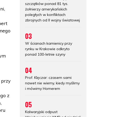
szczątków ponad 81 tys.
ni,
żołnierzy amerykańskich
poległych w konfliktach
zbrojnych od II wojny światowej
bert
anego
03
W ścianach kamienicy przy
rynku w Krakowie odkryto
ponad 100-letnie szyny
rym
04
Prof. Klęczar: czasem sami
 przy
nawet nie wiemy, kiedy myślimy
i mówimy Homerem
ego z
05
,
oru
Kalwaryjski odpust