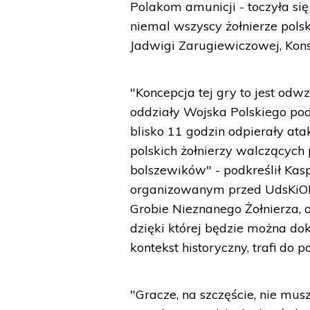
Polakom amunicji - toczyła si
niemal wszyscy żołnierze polsk
Jadwigi Zarugiewiczowej, Kons
"Koncepcja tej gry to jest odwz
oddziały Wojska Polskiego po
blisko 11 godzin odpierały at
polskich żołnierzy walczących
bolszewików" - podkreślił Kas
organizowanym przed UdsKiOR
Grobie Nieznanego Żołnierza, 
dzięki której będzie można do
kontekst historyczny, trafi do p
"Gracze, na szczęście, nie m