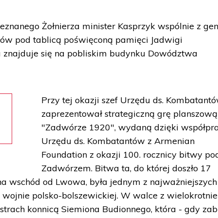
znanego Żołnierza minister Kasprzyk wspólnie z gen
tów pod tablicą poświęconą pamięci Jadwigi
ra znajduje się na pobliskim budynku Dowództwa
Przy tej okazji szef Urzędu ds. Kombatant
zaprezentował strategiczną grę planszową
"Zadwórze 1920", wydaną dzięki współpr
Urzędu ds. Kombatantów z Armenian
Foundation z okazji 100. rocznicy bitwy po
Zadwórzem. Bitwa ta, do której doszło 17
na wschód od Lwowa, była jednym z najważniejszych 
 wojnie polsko-bolszewickiej. W walce z wielokrotnie
ostrach konnicą Siemiona Budionnego, która - gdy zab