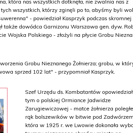
a, która nas wszystkich dotknęła, nie zwalnia nas z
ych wszystkich, którzy zginęli po to, abyśmy byli wol
 suwerenna" - powiedział Kasprzyk podczas skromnej
ziął także dowódca Garnizonu Warszawa gen. dyw. Ro
cie Wojska Polskiego - złożyli na płycie Grobu Niezn
utworzenia Grobu Nieznanego Żołnierza; grobu, w któ
owa sprzed 102 lat" - przypomniał Kasprzyk.
Szef Urzędu ds. Kombatantów opowiedział
tym o polskiej Ormiance Jadwidze
Zarugiewiczowej - matce żołnierza poległ
rąk bolszewików w bitwie pod Zadwórzem
która w 1925 r. we Lwowie dokonała wyb