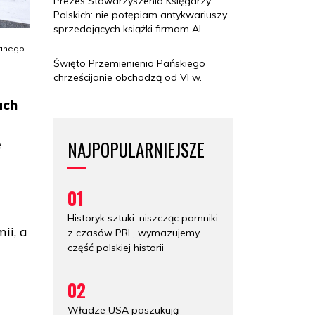
Prezes Stowarzyszenia Księgarzy
Polskich: nie potępiam antykwariuszy
sprzedających książki firmom AI
nanego
Święto Przemienienia Pańskiego
chrześcijanie obchodzą od VI w.
ach
NAJPOPULARNIEJSZE
e
01
Historyk sztuki: niszcząc pomniki
ii, a
z czasów PRL, wymazujemy
część polskiej historii
02
Władze USA poszukują