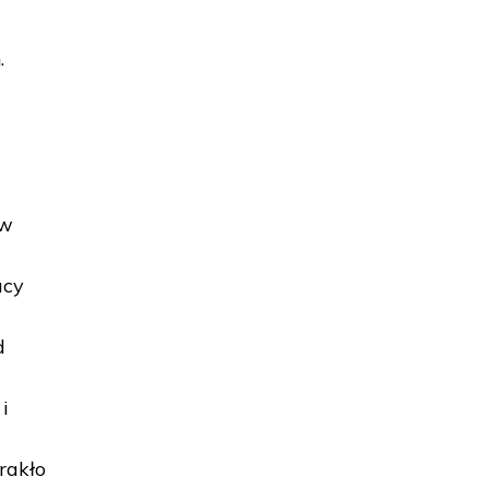
.
ów
acy
d
i
rakło