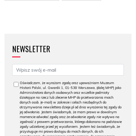
NEWSLETTER
Oświadczam, że wyrażam zgodę oraz upoważniam Muzeum
Historii Polski, ul. Gwardii 1, 01-538 Warszawa, (dalej MHP) jako
Administratora danych osobowych oraz wszelkie podmioty
działające na rzecz lub zlecenie MHP do przetwarzania moich
danych osob. (e-mail) w zakresie i celach niezbędnych do
otrzymywania newslettera dzieje.pl od dnia wyrażenia tej zgody do
jej odwołania. Jestem świadomy/a, że mam prawo w dowolnym
momencie odwołać zgodę oraz że odwołanie zgody nie wpływa na
zgodność z prawem przetwarzania, którego dokonano na podstawie
zgody udzielonej przed jej wycofaniem. Jestem też świadomy/a, że
przysługuje mi prawo dostępu do moich danych, do ich