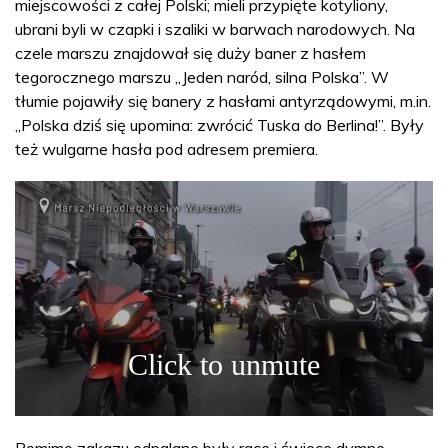
miejscowości z całej Polski; mieli przypięte kotyliony,
ubrani byli w czapki i szaliki w barwach narodowych. Na
czele marszu znajdował się duży baner z hasłem
tegorocznego marszu „Jeden naród, silna Polska”. W
tłumie pojawiły się banery z hasłami antyrządowymi, m.in.
„Polska dziś się upomina: zwrócić Tuska do Berlina!”. Były
też wulgarne hasła pod adresem premiera.
Pomimo zakazu odpalane były race i świece dymne.