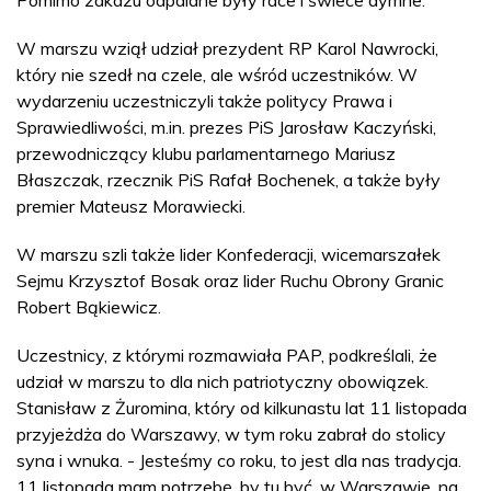
W marszu wziął udział prezydent RP Karol Nawrocki,
który nie szedł na czele, ale wśród uczestników. W
wydarzeniu uczestniczyli także politycy Prawa i
Sprawiedliwości, m.in. prezes PiS Jarosław Kaczyński,
przewodniczący klubu parlamentarnego Mariusz
Błaszczak, rzecznik PiS Rafał Bochenek, a także były
premier Mateusz Morawiecki.
W marszu szli także lider Konfederacji, wicemarszałek
Sejmu Krzysztof Bosak oraz lider Ruchu Obrony Granic
Robert Bąkiewicz.
Uczestnicy, z którymi rozmawiała PAP, podkreślali, że
udział w marszu to dla nich patriotyczny obowiązek.
Stanisław z Żuromina, który od kilkunastu lat 11 listopada
przyjeżdża do Warszawy, w tym roku zabrał do stolicy
syna i wnuka. - Jesteśmy co roku, to jest dla nas tradycja.
11 listopada mam potrzebę, by tu być, w Warszawie, na