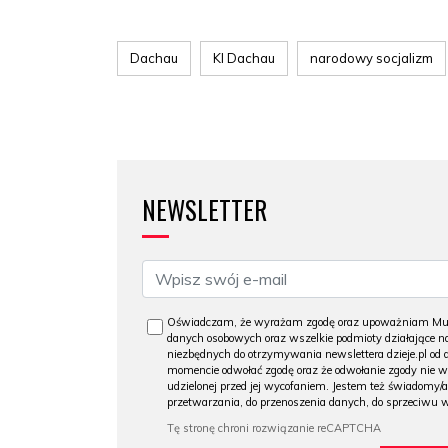
Dachau
Kl Dachau
narodowy socjalizm
NEWSLETTER
Oświadczam, że wyrażam zgodę oraz upoważniam Muzeu
danych osobowych oraz wszelkie podmioty działające na
niezbędnych do otrzymywania newslettera dzieje.pl od
momencie odwołać zgodę oraz że odwołanie zgody nie 
udzielonej przed jej wycofaniem. Jestem też świadomy/a
przetwarzania, do przenoszenia danych, do sprzeciwu 