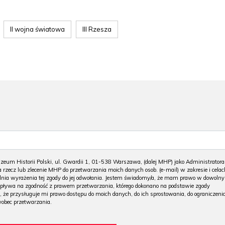
II wojna światowa
III Rzesza
m Historii Polski, ul. Gwardii 1, 01-538 Warszawa, (dalej MHP) jako Administratora
 rzecz lub zlecenie MHP do przetwarzania moich danych osob. (e-mail) w zakresie i celac
 dnia wyrażenia tej zgody do jej odwołania. Jestem świadomy/a, że mam prawo w dowoln
wpływa na zgodność z prawem przetwarzania, którego dokonano na podstawie zgody
, że przysługuje mi prawo dostępu do moich danych, do ich sprostowania, do ograniczeni
wobec przetwarzania.