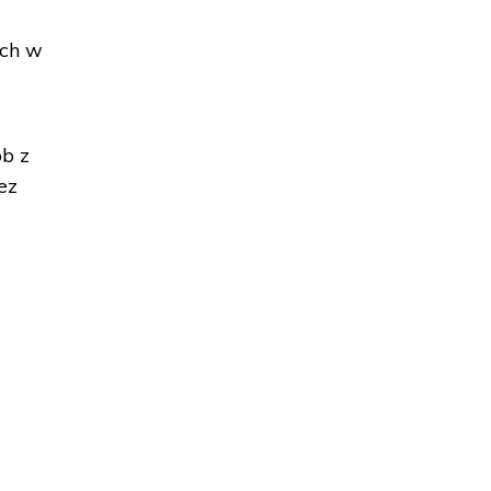
ych w
ób z
ez