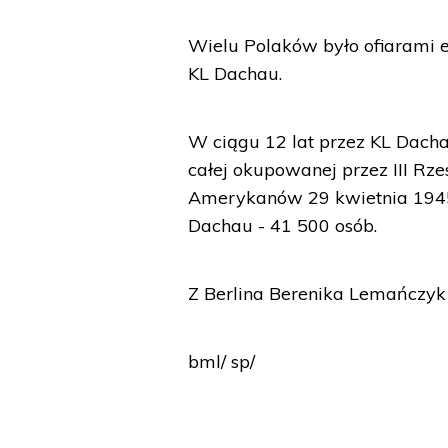
Wielu Polaków było ofiaram
KL Dachau.
W ciągu 12 lat przez KL Dachau
całej okupowanej przez III Rz
Amerykanów 29 kwietnia 1945
Dachau - 41 500 osób.
Z Berlina Berenika Lemańczyk
bml/ sp/