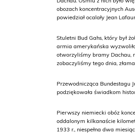
Dachau. Ośmiu z nich było wi
obozach koncentracyjnych Ausch
powiedział ocalały Jean Lafaur
Stuletni Bud Gahs, który był ż
armia amerykańska wyzwoliła 
otworzyliśmy bramy Dachau, n
zobaczyliśmy tego dnia, złamał
Przewodnicząca Bundestagu Jul
podziękowała świadkom historii
Pierwszy niemiecki obóz konce
oddalonym kilkanaście kilom
1933 r., niespełna dwa miesią