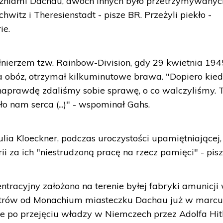
ęźniami Dachau, dwóch innych było przetrzymywany
witz i Theresienstadt - pisze BR. Przeżyli piekło -
ie.
ołnierzem tzw. Rainbow-Division, gdy 29 kwietnia 1945
obóz, otrzymał kilkuminutowe brawa. "Dopiero kie
aprawdę zdaliśmy sobie sprawę, o co walczyliśmy. T
o nam serca (...)" - wspominał Gahs.
ia Kloeckner, podczas uroczystości upamiętniającej,
 za ich "niestrudzoną pracę na rzecz pamięci" - pis
ntracyjny założono na terenie byłej fabryki amunicji
etrów od Monachium miasteczku Dachau już w marc
ce po przejęciu władzy w Niemczech przez Adolfa Hitl