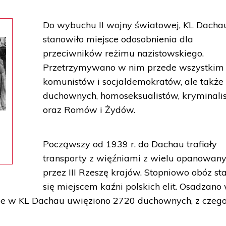
Do wybuchu II wojny światowej, KL Dacha
stanowiło miejsce odosobnienia dla
przeciwników reżimu nazistowskiego.
Przetrzymywano w nim przede wszystkim
komunistów i socjaldemokratów, ale także
duchownych, homoseksualistów, kryminali
oraz Romów i Żydów.
Począwszy od 1939 r. do Dachau trafiały
transporty z więźniami z wielu opanowan
przez III Rzeszę krajów. Stopniowo obóz st
się miejscem kaźni polskich elit. Osadzano
cznie w KL Dachau uwięziono 2720 duchownych, z czeg