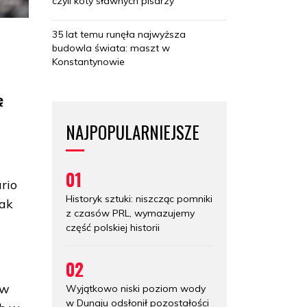
czyli koty sławnych pisarzy
35 lat temu runęła najwyższa
budowla świata: maszt w
Konstantynowie
ę
NAJPOPULARNIEJSZE
01
rio
Historyk sztuki: niszcząc pomniki
tak
z czasów PRL, wymazujemy
część polskiej historii
02
 w
Wyjątkowo niski poziom wody
w Dunaju odsłonił pozostałości