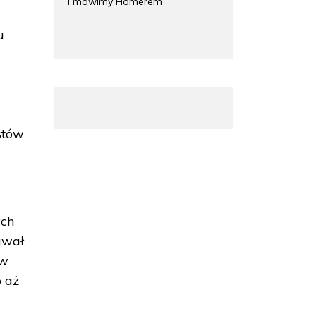
i mówimy Homerem
u
stów
ych
awał
 w
o aż