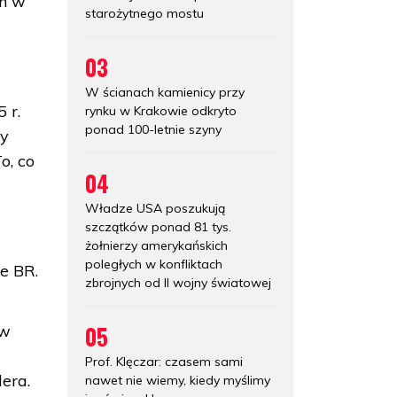
ch w
starożytnego mostu
03
W ścianach kamienicy przy
 r.
rynku w Krakowie odkryto
ponad 100-letnie szyny
dy
o, co
04
Władze USA poszukują
szczątków ponad 81 tys.
żołnierzy amerykańskich
poległych w konfliktach
ze BR.
zbrojnych od II wojny światowej
05
 w
u
Prof. Klęczar: czasem sami
era.
nawet nie wiemy, kiedy myślimy