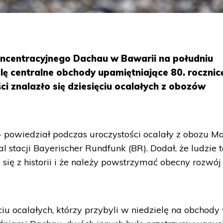
ncentracyjnego Dachau w Bawarii na południu
elę centralne obchody upamiętniające 80. rocznic
i znalazło się dziesięciu ocalałych z obozów
 powiedział podczas uroczystości ocalały z obozu Ma
l stacji Bayerischer Rundfunk (BR). Dodał, że ludzie 
się z historii i że należy powstrzymać obecny rozwój
ciu ocalałych, którzy przybyli w niedzielę na obchody