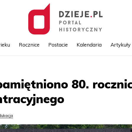
ieku
Rocznice
Postacie
Kalendaria
Artykuły
Przejdź
do
treści
amiętniono 80. roczni
ntracyjnego
dukacja