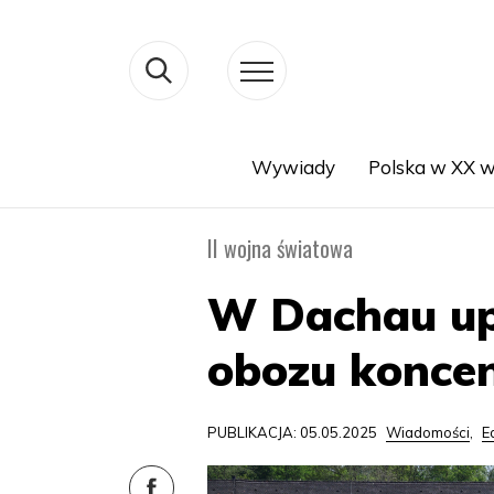
Wywiady
Polska w XX w
Search
II wojna światowa
W Dachau up
obozu konce
PUBLIKACJA: 05.05.2025
Wiadomości
,
E