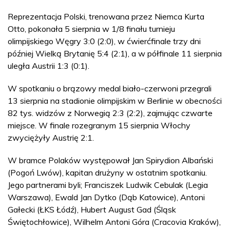
Reprezentacja Polski, trenowana przez Niemca Kurta
Otto, pokonała 5 sierpnia w 1/8 finału turnieju
olimpijskiego Węgry 3:0 (2:0), w ćwierćfinale trzy dni
później Wielką Brytanię 5:4 (2:1), a w półfinale 11 sierpnia
uległa Austrii 1:3 (0:1).
W spotkaniu o brązowy medal biało-czerwoni przegrali
13 sierpnia na stadionie olimpijskim w Berlinie w obecności
82 tys. widzów z Norwegią 2:3 (2:2), zajmując czwarte
miejsce. W finale rozegranym 15 sierpnia Włochy
zwyciężyły Austrię 2:1.
W bramce Polaków występował Jan Spirydion Albański
(Pogoń Lwów), kapitan drużyny w ostatnim spotkaniu.
Jego partnerami byli; Franciszek Ludwik Cebulak (Legia
Warszawa), Ewald Jan Dytko (Dąb Katowice), Antoni
Gałecki (ŁKS Łódź), Hubert August Gad (Śląsk
Świętochłowice), Wilhelm Antoni Góra (Cracovia Kraków),