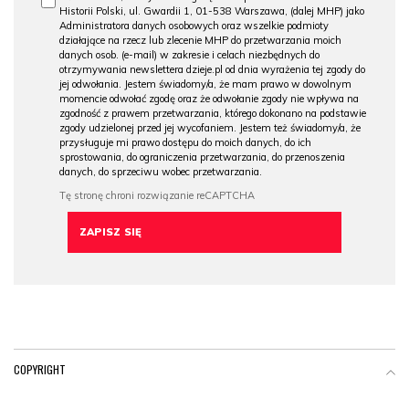
Historii Polski, ul. Gwardii 1, 01-538 Warszawa, (dalej MHP) jako
Administratora danych osobowych oraz wszelkie podmioty
działające na rzecz lub zlecenie MHP do przetwarzania moich
danych osob. (e-mail) w zakresie i celach niezbędnych do
otrzymywania newslettera dzieje.pl od dnia wyrażenia tej zgody do
jej odwołania. Jestem świadomy/a, że mam prawo w dowolnym
momencie odwołać zgodę oraz że odwołanie zgody nie wpływa na
zgodność z prawem przetwarzania, którego dokonano na podstawie
zgody udzielonej przed jej wycofaniem. Jestem też świadomy/a, że
przysługuje mi prawo dostępu do moich danych, do ich
sprostowania, do ograniczenia przetwarzania, do przenoszenia
danych, do sprzeciwu wobec przetwarzania.
COPYRIGHT