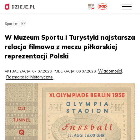
Sport w II RP
Przejdź
do
W Muzeum Sportu i Turystyki najstarsza
treści
relacja filmowa z meczu piłkarskiej
reprezentacji Polski
Wiadomości
AKTUALIZACJA: 07.07.2026, PUBLIKACJA: 06.07.2026
,
Rozmaitości historyczne