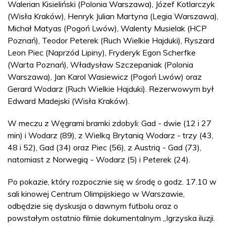
Walerian Kisieliński (Polonia Warszawa), Józef Kotlarczyk
(Wisła Kraków), Henryk Julian Martyna (Legia Warszawa),
Michał Matyas (Pogoń Lwów), Walenty Musielak (HCP
Poznań), Teodor Peterek (Ruch Wielkie Hajduki), Ryszard
Leon Piec (Naprzód Lipiny), Fryderyk Egon Scherfke
(Warta Poznań), Władysław Szczepaniak (Polonia
Warszawa), Jan Karol Wasiewicz (Pogoń Lwów) oraz
Gerard Wodarz (Ruch Wielkie Hajduki). Rezerwowym był
Edward Madejski (Wisła Kraków).
W meczu z Węgrami bramki zdobyli: Gad - dwie (12 i 27
min) i Wodarz (89), z Wielką Brytanią Wodarz - trzy (43,
48 i 52), Gad (34) oraz Piec (56), z Austrią - Gad (73),
natomiast z Norwegią - Wodarz (5) i Peterek (24).
Po pokazie, który rozpocznie się w środę o godz. 17.10 w
sali kinowej Centrum Olimpijskiego w Warszawie,
odbędzie się dyskusja o dawnym futbolu oraz o
powstałym ostatnio filmie dokumentalnym „Igrzyska iluzji.