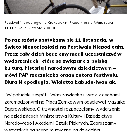
Festiwal Niepodległa na Krakowskim Przedmieściu. Warszawa,
11.11.2023. Fot. PAP/M. Obara
Po raz szósty spotykamy się 11 listopada, w
Święto Niepodległości na Festiwalu Niepodległa.
Przez cały dzień będziemy mogli uczestniczyć w
wydarzeniach, które są związane z polską
kulturą, historią i narodowym dziedzictwem –
mówi PAP rzeczniczka organizatora festiwalu,
Biura Niepodległa, Wioletta Łabuda-Iwaniak.
"W południe zespół +Warszawianka+ wraz z osobami
zgromadzonymi na Placu Zamkowym odśpiewał Mazurka
Dąbrowskiego. O trzynastej rozpoczęliśmy wydarzenia
na dziedzińcach Ministerstwa Kultury i Dziedzictwa
Narodowego i Akademii Sztuk Pięknych. Zapraszamy
wszystkich na scenę muzyczną na dziedzińcu