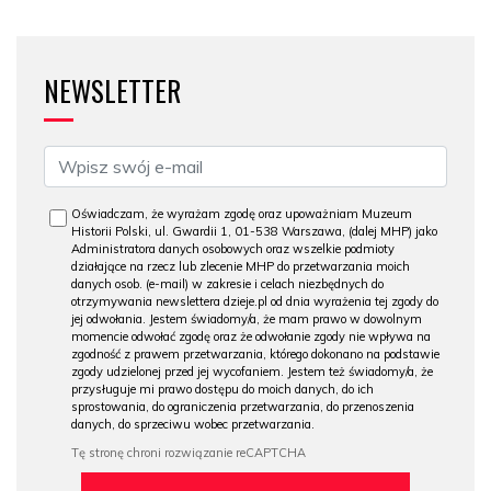
NEWSLETTER
Oświadczam, że wyrażam zgodę oraz upoważniam Muzeum
Historii Polski, ul. Gwardii 1, 01-538 Warszawa, (dalej MHP) jako
Administratora danych osobowych oraz wszelkie podmioty
działające na rzecz lub zlecenie MHP do przetwarzania moich
danych osob. (e-mail) w zakresie i celach niezbędnych do
otrzymywania newslettera dzieje.pl od dnia wyrażenia tej zgody do
jej odwołania. Jestem świadomy/a, że mam prawo w dowolnym
momencie odwołać zgodę oraz że odwołanie zgody nie wpływa na
zgodność z prawem przetwarzania, którego dokonano na podstawie
zgody udzielonej przed jej wycofaniem. Jestem też świadomy/a, że
przysługuje mi prawo dostępu do moich danych, do ich
sprostowania, do ograniczenia przetwarzania, do przenoszenia
danych, do sprzeciwu wobec przetwarzania.