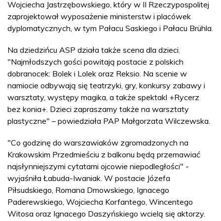
Wojciecha Jastrzębowskiego, który w II Rzeczypospolitej
zaprojektował wyposażenie ministerstw i placówek
dyplomatycznych, w tym Pałacu Saskiego i Pałacu Brühla.
Na dziedzińcu ASP działa także scena dla dzieci.
"Najmłodszych gości powitają postacie z polskich
dobranocek: Bolek i Lolek oraz Reksio. Na scenie w
namiocie odbywają się teatrzyki, gry, konkursy zabawy i
warsztaty, występy magika, a także spektakl +Rycerz
bez konia+. Dzieci zapraszamy także na warsztaty
plastyczne" – powiedziała PAP Małgorzata Wilczewska.
"Co godzinę do warszawiaków zgromadzonych na
Krakowskim Przedmieściu z balkonu będą przemawiać
najsłynniejszymi cytatami ojcowie niepodległości" -
wyjaśniła Łabuda-Iwaniak. W postacie Józefa
Piłsudskiego, Romana Dmowskiego, Ignacego
Paderewskiego, Wojciecha Korfantego, Wincentego
Witosa oraz Ignacego Daszyńskiego wcielą się aktorzy.