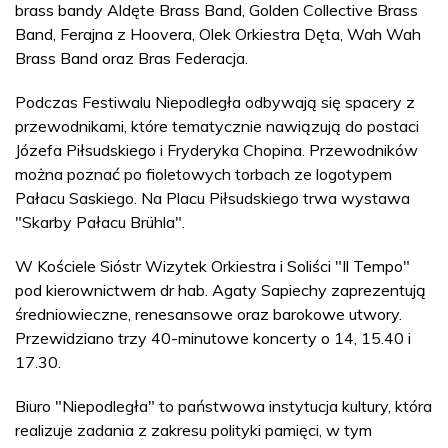
brass bandy Aldęte Brass Band, Golden Collective Brass
Band, Ferajna z Hoovera, Olek Orkiestra Dęta, Wah Wah
Brass Band oraz Bras Federacja.
Podczas Festiwalu Niepodległa odbywają się spacery z
przewodnikami, które tematycznie nawiązują do postaci
Józefa Piłsudskiego i Fryderyka Chopina. Przewodników
można poznać po fioletowych torbach ze logotypem
Pałacu Saskiego. Na Placu Piłsudskiego trwa wystawa
"Skarby Pałacu Brühla".
W Kościele Sióstr Wizytek Orkiestra i Soliści "Il Tempo"
pod kierownictwem dr hab. Agaty Sapiechy zaprezentują
średniowieczne, renesansowe oraz barokowe utwory.
Przewidziano trzy 40-minutowe koncerty o 14, 15.40 i
17.30.
Biuro "Niepodległa" to państwowa instytucja kultury, która
realizuje zadania z zakresu polityki pamięci, w tym