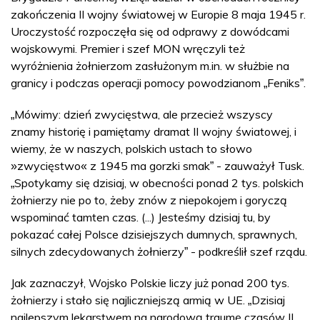
zakończenia II wojny światowej w Europie 8 maja 1945 r.
Uroczystość rozpoczęła się od odprawy z dowódcami
wojskowymi. Premier i szef MON wręczyli też
wyróżnienia żołnierzom zasłużonym m.in. w służbie na
granicy i podczas operacji pomocy powodzianom
Feniks
.
„
”
Mówimy: dzień zwycięstwa, ale przecież wszyscy
„
znamy historię i pamiętamy dramat II wojny światowej, i
wiemy, że w naszych, polskich ustach to słowo
zwycięstwo
z 1945 ma gorzki smak
- zauważył Tusk.
»
«
”
Spotykamy się dzisiaj, w obecności ponad 2 tys. polskich
„
żołnierzy nie po to, żeby znów z niepokojem i goryczą
wspominać tamten czas. (...) Jesteśmy dzisiaj tu, by
pokazać całej Polsce dzisiejszych dumnych, sprawnych,
silnych zdecydowanych żołnierzy
- podkreślił szef rządu.
”
Jak zaznaczył, Wojsko Polskie liczy już ponad 200 tys.
żołnierzy i stało się najliczniejszą armią w UE.
Dzisiaj
„
najlepszym lekarstwem na narodową traumę czasów II