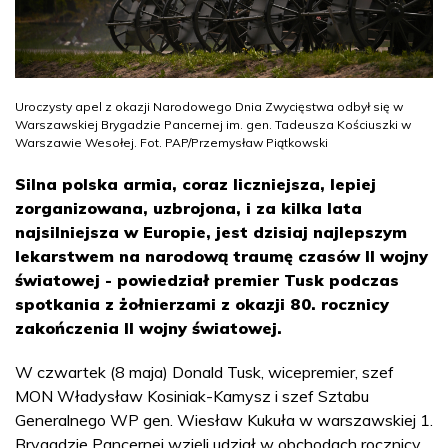
Uroczysty apel z okazji Narodowego Dnia Zwycięstwa odbył się w
Warszawskiej Brygadzie Pancernej im. gen. Tadeusza Kościuszki w
Warszawie Wesołej. Fot. PAP/Przemysław Piątkowski
Silna polska armia, coraz liczniejsza, lepiej
zorganizowana, uzbrojona, i za kilka lata
najsilniejsza w Europie, jest dzisiaj najlepszym
lekarstwem na narodową traumę czasów II wojny
światowej - powiedział premier Tusk podczas
spotkania z żołnierzami z okazji 80. rocznicy
zakończenia II wojny światowej.
W czwartek (8 maja) Donald Tusk, wicepremier, szef
MON Władysław Kosiniak-Kamysz i szef Sztabu
Generalnego WP gen. Wiesław Kukuła w warszawskiej 1.
Brygadzie Pancernej wzięli udział w obchodach rocznicy