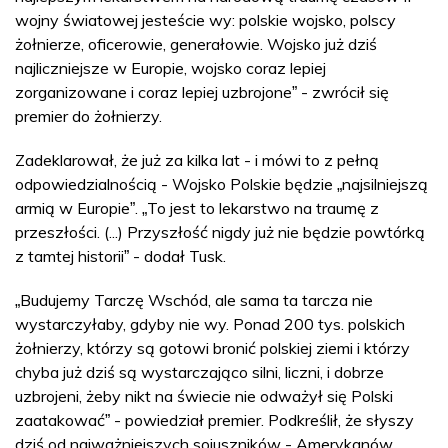
wojny światowej jesteście wy: polskie wojsko, polscy
żołnierze, oficerowie, generałowie. Wojsko już dziś
najliczniejsze w Europie, wojsko coraz lepiej
zorganizowane i coraz lepiej uzbrojone
- zwrócił się
”
premier do żołnierzy.
Zadeklarował, że już za kilka lat - i mówi to z pełną
odpowiedzialnością - Wojsko Polskie będzie
najsilniejszą
„
armią w Europie
.
To jest to lekarstwo na traumę z
”
„
przeszłości. (...) Przyszłość nigdy już nie będzie powtórką
z tamtej historii
- dodał Tusk.
”
Budujemy Tarczę Wschód, ale sama ta tarcza nie
„
wystarczyłaby, gdyby nie wy. Ponad 200 tys. polskich
żołnierzy, którzy są gotowi bronić polskiej ziemi i którzy
chyba już dziś są wystarczająco silni, liczni, i dobrze
uzbrojeni, żeby nikt na świecie nie odważył się Polski
zaatakować
- powiedział premier. Podkreślił, że słyszy
”
dziś od najważniejszych sojuszników - Amerykanów,