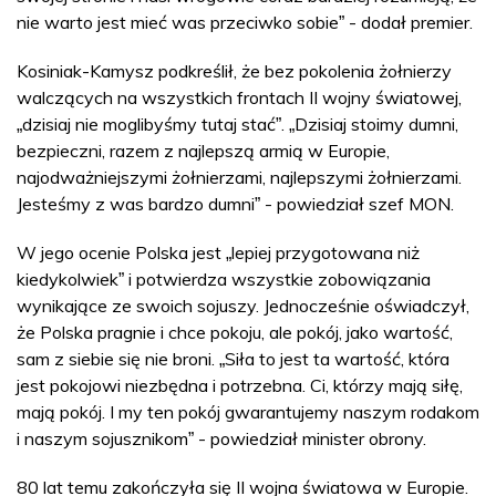
nie warto jest mieć was przeciwko sobie
- dodał premier.
”
Kosiniak-Kamysz podkreślił, że bez pokolenia żołnierzy
walczących na wszystkich frontach II wojny światowej,
dzisiaj nie moglibyśmy tutaj stać
.
Dzisiaj stoimy dumni,
„
”
„
bezpieczni, razem z najlepszą armią w Europie,
najodważniejszymi żołnierzami, najlepszymi żołnierzami.
Jesteśmy z was bardzo dumni
- powiedział szef MON.
”
W jego ocenie Polska jest
lepiej przygotowana niż
„
kiedykolwiek
i potwierdza wszystkie zobowiązania
”
wynikające ze swoich sojuszy. Jednocześnie oświadczył,
że Polska pragnie i chce pokoju, ale pokój, jako wartość,
sam z siebie się nie broni.
Siła to jest ta wartość, która
„
jest pokojowi niezbędna i potrzebna. Ci, którzy mają siłę,
mają pokój. I my ten pokój gwarantujemy naszym rodakom
i naszym sojusznikom
- powiedział minister obrony.
”
80 lat temu zakończyła się II wojna światowa w Europie.