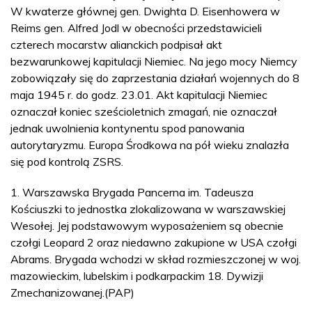
W kwaterze głównej gen. Dwighta D. Eisenhowera w
Reims gen. Alfred Jodl w obecności przedstawicieli
czterech mocarstw alianckich podpisał akt
bezwarunkowej kapitulacji Niemiec. Na jego mocy Niemcy
zobowiązały się do zaprzestania działań wojennych do 8
maja 1945 r. do godz. 23.01. Akt kapitulacji Niemiec
oznaczał koniec sześcioletnich zmagań, nie oznaczał
jednak uwolnienia kontynentu spod panowania
autorytaryzmu. Europa Środkowa na pół wieku znalazła
się pod kontrolą ZSRS.
1. Warszawska Brygada Pancerna im. Tadeusza
Kościuszki to jednostka zlokalizowana w warszawskiej
Wesołej. Jej podstawowym wyposażeniem są obecnie
czołgi Leopard 2 oraz niedawno zakupione w USA czołgi
Abrams. Brygada wchodzi w skład rozmieszczonej w woj.
mazowieckim, lubelskim i podkarpackim 18. Dywizji
Zmechanizowanej.(PAP)