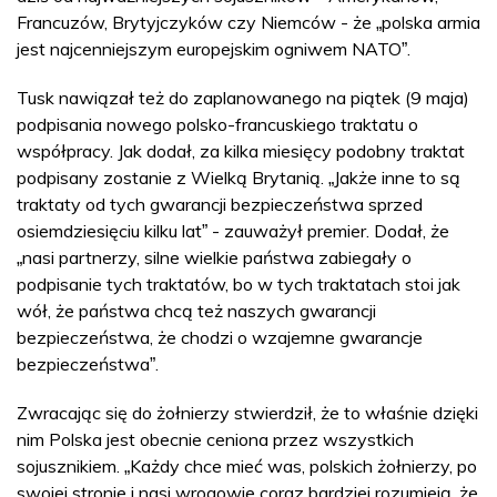
Francuzów, Brytyjczyków czy Niemców - że
polska armia
„
jest najcenniejszym europejskim ogniwem NATO
.
”
Tusk nawiązał też do zaplanowanego na piątek (9 maja)
podpisania nowego polsko-francuskiego traktatu o
współpracy. Jak dodał, za kilka miesięcy podobny traktat
podpisany zostanie z Wielką Brytanią.
Jakże inne to są
„
traktaty od tych gwarancji bezpieczeństwa sprzed
osiemdziesięciu kilku lat
- zauważył premier. Dodał, że
”
nasi partnerzy, silne wielkie państwa zabiegały o
„
podpisanie tych traktatów, bo w tych traktatach stoi jak
wół, że państwa chcą też naszych gwarancji
bezpieczeństwa, że chodzi o wzajemne gwarancje
bezpieczeństwa
.
”
Zwracając się do żołnierzy stwierdził, że to właśnie dzięki
nim Polska jest obecnie ceniona przez wszystkich
sojusznikiem.
Każdy chce mieć was, polskich żołnierzy, po
„
swojej stronie i nasi wrogowie coraz bardziej rozumieją, że