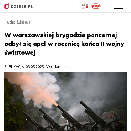
II wojna światowa
Przejdź
do
W warszawskiej brygadzie pancernej
treści
odbył się apel w rocznicę końca II wojny
światowej
Wiadomości
PUBLIKACJA: 08.05.2025