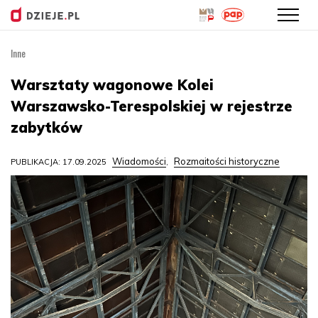
Inne
Przejdź
do
Warsztaty wagonowe Kolei
treści
Warszawsko-Terespolskiej w rejestrze
zabytków
Wiadomości
Rozmaitości historyczne
PUBLIKACJA: 17.09.2025
,