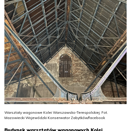
Warsztaty wagonowe Kolei Warszawsko-Terespolskiej. Fot.
Mazowiecki Wojewódzki Konserwator Zabytków/facebook
Budynek warsztatów wagonowych Kolei