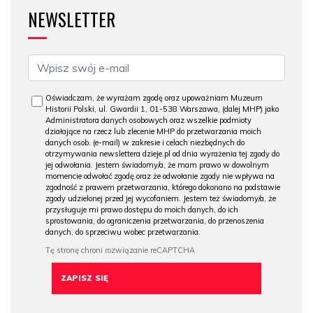
NEWSLETTER
Oświadczam, że wyrażam zgodę oraz upoważniam Muzeum
Historii Polski, ul. Gwardii 1, 01-538 Warszawa, (dalej MHP) jako
Administratora danych osobowych oraz wszelkie podmioty
działające na rzecz lub zlecenie MHP do przetwarzania moich
danych osob. (e-mail) w zakresie i celach niezbędnych do
otrzymywania newslettera dzieje.pl od dnia wyrażenia tej zgody do
jej odwołania. Jestem świadomy/a, że mam prawo w dowolnym
momencie odwołać zgodę oraz że odwołanie zgody nie wpływa na
zgodność z prawem przetwarzania, którego dokonano na podstawie
zgody udzielonej przed jej wycofaniem. Jestem też świadomy/a, że
przysługuje mi prawo dostępu do moich danych, do ich
sprostowania, do ograniczenia przetwarzania, do przenoszenia
danych, do sprzeciwu wobec przetwarzania.