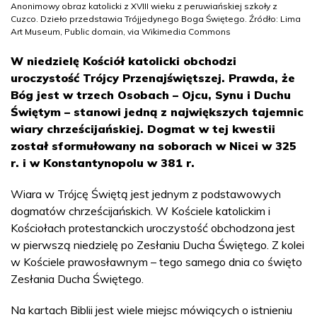
Anonimowy obraz katolicki z XVIII wieku z peruwiańskiej szkoły z
Cuzco. Dzieło przedstawia Trójjedynego Boga Świętego. Źródło: Lima
Art Museum, Public domain, via Wikimedia Commons
W niedzielę Kościół katolicki obchodzi
uroczystość Trójcy Przenajświętszej. Prawda, że
Bóg jest w trzech Osobach – Ojcu, Synu i Duchu
Świętym – stanowi jedną z największych tajemnic
wiary chrześcijańskiej. Dogmat w tej kwestii
został sformułowany na soborach w Nicei w 325
r. i w Konstantynopolu w 381 r.
Wiara w Trójcę Świętą jest jednym z podstawowych
dogmatów chrześcijańskich. W Kościele katolickim i
Kościołach protestanckich uroczystość obchodzona jest
w pierwszą niedzielę po Zesłaniu Ducha Świętego. Z kolei
w Kościele prawosławnym – tego samego dnia co święto
Zesłania Ducha Świętego.
Na kartach Biblii jest wiele miejsc mówiących o istnieniu