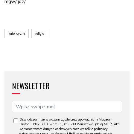
mgw/ joz/
katolicyzm
religia
NEWSLETTER
Oświadczam, że wyrażam zgodę oraz upoważniam Muzeum
Historii Polski, ul. Gwardii 1, 01-538 Warszawa, (dalej MHP) jako
Administratora danych osobowych oraz wszelkie podmioty
działające na rzecz lub zlecenie MHP do przetwarzania moich