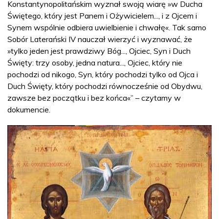
Konstantynopolitańskim wyznał swoją wiarę »w Ducha
Świętego, który jest Panem i Ożywicielem..., i z Ojcem i
Synem wspólnie odbiera uwielbienie i chwałę«. Tak samo
Sobór Laterański IV nauczał wierzyć i wyznawać, że
»tylko jeden jest prawdziwy Bóg..., Ojciec, Syn i Duch
Święty: trzy osoby, jedna natura..., Ojciec, który nie
pochodzi od nikogo, Syn, który pochodzi tylko od Ojca i
Duch Święty, który pochodzi równocześnie od Obydwu,
zawsze bez początku i bez końca«” – czytamy w
dokumencie.