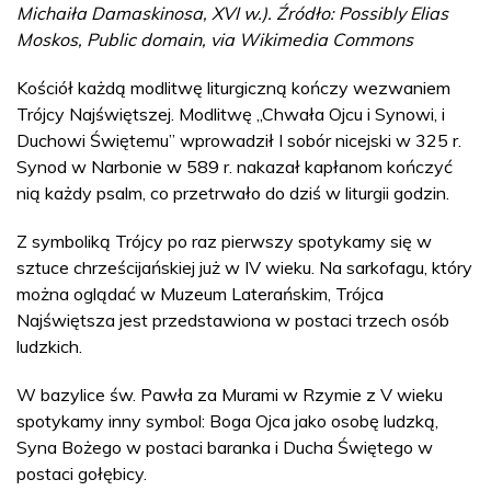
Michaiła Damaskinosa, XVI w.). Źródło: Possibly Elias
Moskos, Public domain, via Wikimedia Commons
Kościół każdą modlitwę liturgiczną kończy wezwaniem
Trójcy Najświętszej. Modlitwę „Chwała Ojcu i Synowi, i
Duchowi Świętemu” wprowadził I sobór nicejski w 325 r.
Synod w Narbonie w 589 r. nakazał kapłanom kończyć
nią każdy psalm, co przetrwało do dziś w liturgii godzin.
Z symboliką Trójcy po raz pierwszy spotykamy się w
sztuce chrześcijańskiej już w IV wieku. Na sarkofagu, który
można oglądać w Muzeum Laterańskim, Trójca
Najświętsza jest przedstawiona w postaci trzech osób
ludzkich.
W bazylice św. Pawła za Murami w Rzymie z V wieku
spotykamy inny symbol: Boga Ojca jako osobę ludzką,
Syna Bożego w postaci baranka i Ducha Świętego w
postaci gołębicy.