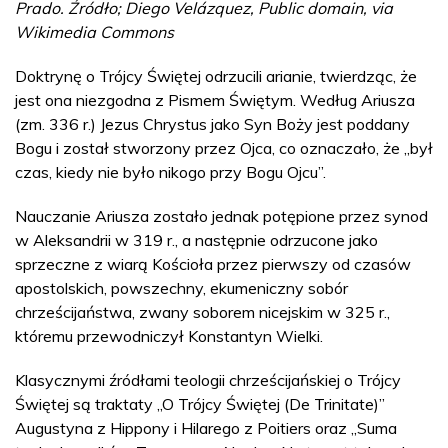
Prado. Źródło; Diego Velázquez, Public domain, via
Wikimedia Commons
Doktrynę o Trójcy Świętej odrzucili arianie, twierdząc, że
jest ona niezgodna z Pismem Świętym. Według Ariusza
(zm. 336 r.) Jezus Chrystus jako Syn Boży jest poddany
Bogu i został stworzony przez Ojca, co oznaczało, że „był
czas, kiedy nie było nikogo przy Bogu Ojcu”.
Nauczanie Ariusza zostało jednak potępione przez synod
w Aleksandrii w 319 r., a następnie odrzucone jako
sprzeczne z wiarą Kościoła przez pierwszy od czasów
apostolskich, powszechny, ekumeniczny sobór
chrześcijaństwa, zwany soborem nicejskim w 325 r.,
któremu przewodniczył Konstantyn Wielki.
Klasycznymi źródłami teologii chrześcijańskiej o Trójcy
Świętej są traktaty „O Trójcy Świętej (De Trinitate)”
Augustyna z Hippony i Hilarego z Poitiers oraz „Suma