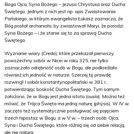
Boga Ojca, Syna Bożego – Jezusa Chrystusa oraz Ducha
Świętego. Jednym z nich jest np. opis Zwiastowania
Pańskiego, w którym ewangelista Łukasz zaznacza, że
Bóg posłał archanioła, by zwiastował Maryi, że porodzi
Syna Bożego – i że stanie się to za sprawą Ducha
Świętego.
Wyznanie wiary (Credo), które przekazał pierwszy
powszechny sobór w Nicei w roku 325, nie tylko
zaznaczało odrębność osób w Bogu, ale podkreślało
również ich jedność w naturze. Szerzej tę prawdę
rozwinął I sobór konstantynopolitański w 381 r.,
potwierdzając boskość Ducha Świętego. Tym samym
założono, że w Bogu jest jedna istota (ousía). Można też
mówić, że Trójca Święta ma jedną naturę (phýsis). W IV w.
zaczęto też systematycznie posługiwać się pojęciem
trzech hipostaz w Bogu, a w V w. – trzech osób: Ojca,
Syna i Ducha Świętego, które różnią się od siebie relacją,
ale nie naturą.