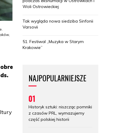
podczas ekshumacji w Ostrówkach i
Woli Ostrowieckiej
Tak wygląda nowa siedziba Sinfonii
Varsovii
e.
laków,
51. Festiwal „Muzyka w Starym
Krakowie”
dobre
ds.
NAJPOPULARNIEJSZE
01
Historyk sztuki: niszcząc pomniki
ltury
z czasów PRL, wymazujemy
część polskiej historii