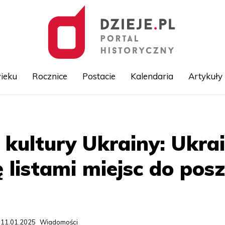
ieku
Rocznice
Postacie
Kalendaria
Artykuły
Przejdź
do
treści
 kultury Ukrainy: Ukrai
ę listami miejsc do po
 11.01.2025
Wiadomości