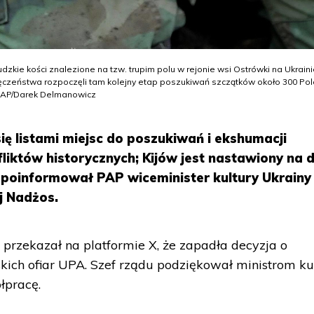
kie kości znalezione na tzw. trupim polu w rejonie wsi Ostrówki na Ukraini
Męczeństwa rozpoczęli tam kolejny etap poszukiwań szczątków około 300 Po
r. PAP/Darek Delmanowicz
się listami miejsc do poszukiwań i ekshumacji
iktów historycznych; Kijów jest nastawiony na 
 poinformował PAP wiceminister kultury Ukrainy 
ij Nadżos.
przekazał na platformie X, że zapadła decyzja o
ich ofiar UPA. Szef rządu podziękował ministrom ku
łpracę.