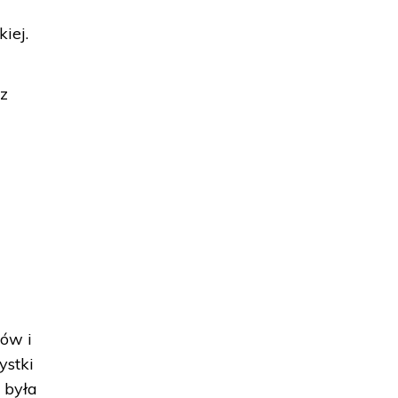
iej.
ez
tów i
ystki
y była