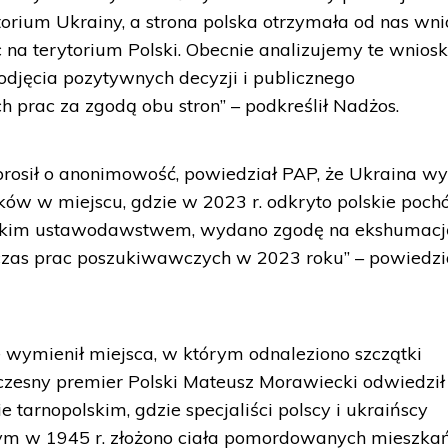
orium Ukrainy, a strona polska otrzymała od nas wni
na terytorium Polski. Obecnie analizujemy te wnioski
djęcia pozytywnych decyzji i publicznego
prac za zgodą obu stron” – podkreślił Nadżos.
y prosił o anonimowość, powiedział PAP, że Ukraina w
ów w miejscu, gdzie w 2023 r. odkryto polskie poch
ińskim ustawodawstwem, wydano zgodę na ekshumacj
czas prac poszukiwawczych w 2023 roku” – powiedzi
 wymienił miejsca, w którym odnaleziono szczątki
czesny premier Polski Mateusz Morawiecki odwiedził
 tarnopolskim, gdzie specjaliści polscy i ukraińscy
órym w 1945 r. złożono ciała pomordowanych mieszk