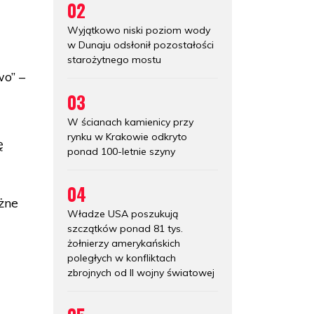
02
Wyjątkowo niski poziom wody
w Dunaju odsłonił pozostałości
e
starożytnego mostu
wo” –
03
W ścianach kamienicy przy
rynku w Krakowie odkryto
ę
ponad 100-letnie szyny
04
żne
Władze USA poszukują
szczątków ponad 81 tys.
żołnierzy amerykańskich
poległych w konfliktach
zbrojnych od II wojny światowej