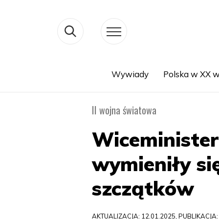
Wywiady
Polska w XX w
Search
II wojna światowa
Wiceminister
wymieniły si
szczątków
AKTUALIZACJA: 12.01.2025, PUBLIKACJA: