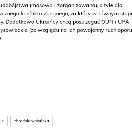
ludobójstwa (masowa i zorganizowana), o tyle dla
ycznego konfliktu zbrojnego, za który w równym stop
ony. Dodatkowo Ukraińcy chcą postrzegać OUN i UPA
tysowieckie (ze względu na ich powojenny ruch opor
.
kie
zbrodnia wołyńska