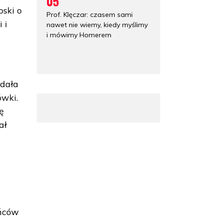
05
oski o
Prof. Klęczar: czasem sami
 i
nawet nie wiemy, kiedy myślimy
i mówimy Homerem
ydała
ówki.
ę
ał
ańców