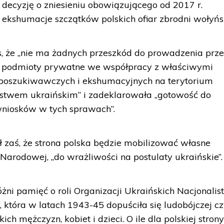
li decyzję o zniesieniu obowiązującego od 2017 r.
ekshumacje szczątków polskich ofiar zbrodni wołyńsk
, że „nie ma żadnych przeszkód do prowadzenia prz
 i podmioty prywatne we współpracy z właściwymi
c poszukiwawczych i ekshumacyjnych na terytorium
stwem ukraińskim” i zadeklarowała „gotowość do
niosków w tych sprawach”.
 zaś, że strona polska będzie mobilizować własne
i Narodowej, „do wrażliwości na postulaty ukraińskie”.
óżni pamięć o roli Organizacji Ukraińskich Nacjonalis
 która w latach 1943-45 dopuściła się ludobójczej cz
kich mężczyzn, kobiet i dzieci. O ile dla polskiej stron