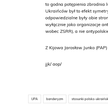
to godna potępienia zbrodnia 
Ukraińców był to efekt symetr
odpowiedzialne były obie str
wyłącznie jako organizacje an
wobec ZSRR), a nie antypolskie
Z Kijowa Jarosław Junko (PAP)
jjk/ aop/
UPA
banderyzm
stosunki polsko-ukraińs