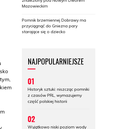
znaleziony pod Nowym Dworem
e
Mazowieckim
Pomnik brzemiennej Dobrawy ma
przyciągnąć do Gniezna pary
starające się o dziecko
NAJPOPULARNIEJSZE
u
isko
01
tym,
skiem
Historyk sztuki: niszcząc pomniki
z czasów PRL, wymazujemy
część polskiej historii
em
02
Wyjątkowo niski poziom wody
y