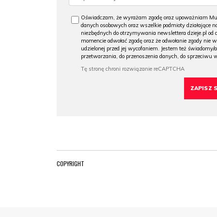
Oświadczam, że wyrażam zgodę oraz upoważniam Muzeu
danych osobowych oraz wszelkie podmioty działające na
niezbędnych do otrzymywania newslettera dzieje.pl od
momencie odwołać zgodę oraz że odwołanie zgody nie 
udzielonej przed jej wycofaniem. Jestem też świadomy/a
przetwarzania, do przenoszenia danych, do sprzeciwu 
COPYRIGHT