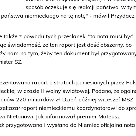
sposób oczekuje się reakcji państwa, w ty
państwa niemieckiego na tę notę" - mówił Przydacz.
e także z powodu tych przesłanek, "ta nota musi być
c świadomość, że ten raport jest dość obszerny, bo
leży nam na tym, żeby ten dokument był przygotowany
ister SZ.
zentowano raport o stratach poniesionych przez Pol
ieckiej w czasie II wojny światowej. Podano, że ogóln
lionów 220 miliardów zł. Dzień później wiceszef MSZ
zekazał raport niemieckiemu koordynatorowi do sp
wi Nietanowi. Jak informował premier Mateusz
ż przygotowana i wysłana do Niemiec oficjalna nota