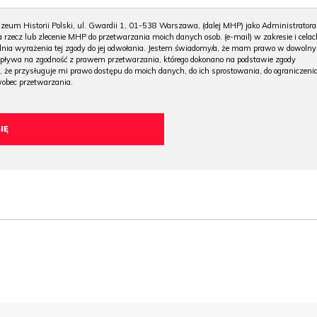
m Historii Polski, ul. Gwardii 1, 01-538 Warszawa, (dalej MHP) jako Administratora
 rzecz lub zlecenie MHP do przetwarzania moich danych osob. (e-mail) w zakresie i celac
 dnia wyrażenia tej zgody do jej odwołania. Jestem świadomy/a, że mam prawo w dowoln
wpływa na zgodność z prawem przetwarzania, którego dokonano na podstawie zgody
, że przysługuje mi prawo dostępu do moich danych, do ich sprostowania, do ograniczeni
wobec przetwarzania.