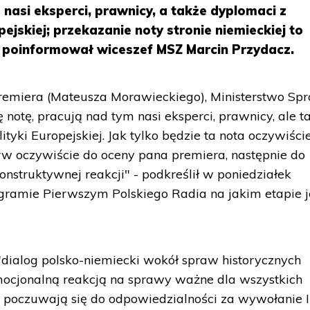
 nasi eksperci, prawnicy, a także dyplomaci z
ejskiej; przekazanie noty stronie niemieckiej to
– poinformował wiceszef MSZ Marcin Przydacz.
remiera (Mateusza Morawieckiego), Ministerstwo Sp
notę, pracują nad tym nasi eksperci, prawnicy, ale ta
yki Europejskiej. Jak tylko będzie ta nota oczywiści
rw oczywiście do oceny pana premiera, następnie do
konstruktywnej reakcji" - podkreślił w poniedziałek
gramie Pierwszym Polskiego Radia na jakim etapie j
 "dialog polsko-niemiecki wokół spraw historycznych
mocjonalną reakcją na sprawy ważne dla wszystkich
 poczuwają się do odpowiedzialności za wywołanie I