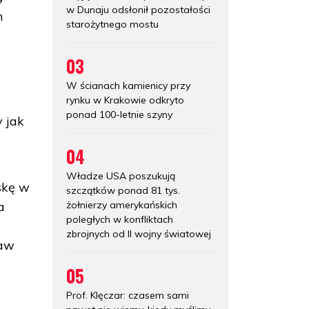
w Dunaju odsłonił pozostałości
m
starożytnego mostu
03
W ścianach kamienicy przy
rynku w Krakowie odkryto
ponad 100-letnie szyny
 jak
04
Władze USA poszukują
skę w
szczątków ponad 81 tys.
żołnierzy amerykańskich
a
poległych w konfliktach
zbrojnych od II wojny światowej
raw
05
Prof. Klęczar: czasem sami