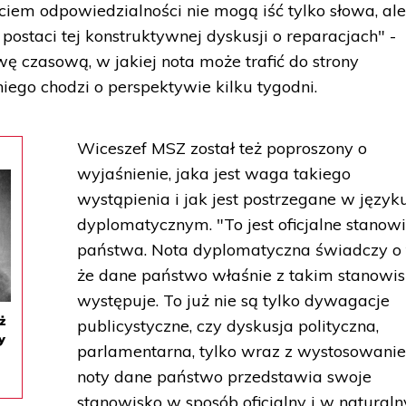
ciem odpowiedzialności nie mogą iść tylko słowa, al
ostaci tej konstruktywnej dyskusji o reparacjach" -
ę czasową, w jakiej nota może trafić do strony
niego chodzi o perspektywie kilku tygodni.
Wiceszef MSZ został też poproszony o
wyjaśnienie, jaka jest waga takiego
wystąpienia i jak jest postrzegane w język
dyplomatycznym. "To jest oficjalne stanow
państwa. Nota dyplomatyczna świadczy o 
że dane państwo właśnie z takim stanowi
występuje. To już nie są tylko dywagacje
ż
publicystyczne, czy dyskusja polityczna,
y
parlamentarna, tylko wraz z wystosowani
noty dane państwo przedstawia swoje
stanowisko w sposób oficjalny i w naturaln