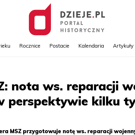
ieku
Rocznice
Postacie
Kalendaria
Artykuły
Przejdź
do
treści
: nota ws. reparacji w
 perspektywie kilku t
era MSZ przygotowuje notę ws. reparacji wojenn