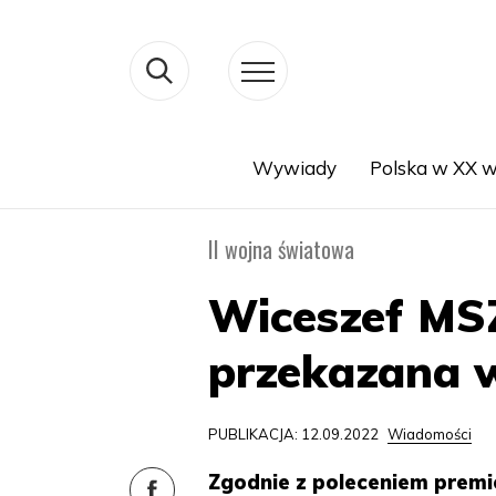
Wywiady
Polska w XX w
Search
II wojna światowa
Wiceszef MSZ
przekazana w
PUBLIKACJA: 12.09.2022
Wiadomości
Zgodnie z poleceniem premi