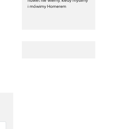
nawet nie wiemy, kiedy myślimy
i mówimy Homerem