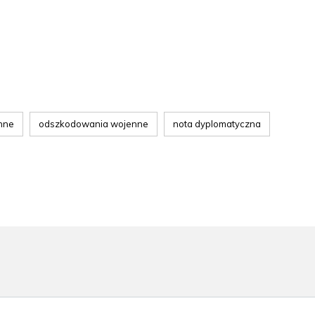
enne
odszkodowania wojenne
nota dyplomatyczna