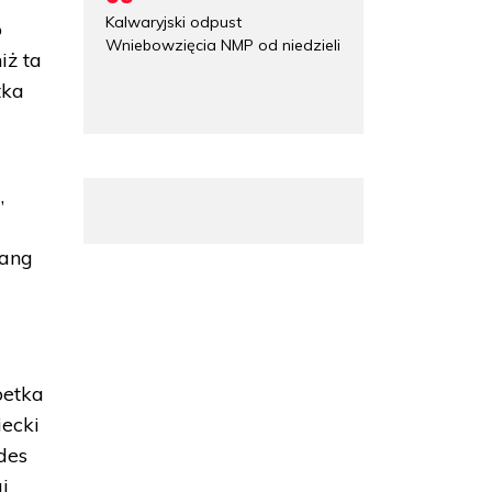
Kalwaryjski odpust
o
Wniebowzięcia NMP od niedzieli
iż ta
tka
,
Yang
oetka
iecki
des
j