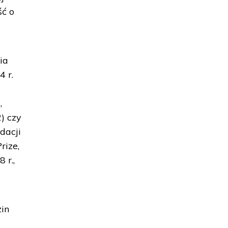
ść o
ia
4 r.
,
) czy
dacji
rize,
 r.,
zin