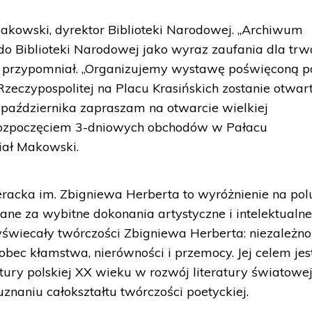
akowski, dyrektor Biblioteki Narodowej. „Archiwum
o do Biblioteki Narodowej jako wyraz zaufania dla trw
 – przypomniał. „Organizujemy wystawę poświęconą po
zeczypospolitej na Placu Krasińskich zostanie otwar
 października zapraszam na otwarcie wielkiej
 rozpoczęciem 3-dniowych obchodów w Pałacu
iał Makowski.
acka im. Zbigniewa Herberta to wyróżnienie na pol
ane za wybitne dokonania artystyczne i intelektualne
yświecały twórczości Zbigniewa Herberta: niezależnoś
bec kłamstwa, nierówności i przemocy. Jej celem jes
tury polskiej XX wieku w rozwój literatury światowej
naniu całokształtu twórczości poetyckiej.