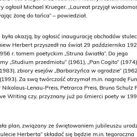
y ogłosił Michael Krueger. „Laureat przyjął wiadomo
jąc żonę do tańca” – powiedział.
 była okazją, by ogłosić inaugurację obchodów stulec
niew Herbert przyszedł na świat 29 października 192
56 r. tomem poetyckim „Struna światła”. Do jego
omy „Studium przedmiotu” (1961), „Pan Cogito” (1974)
(1983), zbiory esejów „Barbarzyńca w ogrodzie” (1962
1993). Za swą twórczość otrzymał m.in. nagrodę Fun
er Nikolaus-Lenau-Preis, Petrarca Preis, Bruno Schulz P
ive Writing czy, przyznany już po śmierci poety w 1998
ła plan, związany ze świętowaniem jubileuszu urod
tulecie Herberta” składać się będzie m.in. tegoroczna