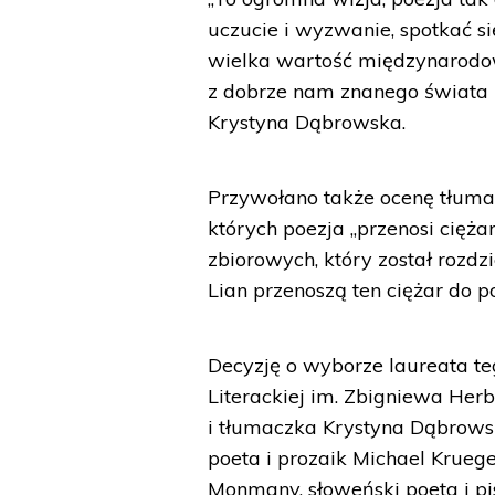
uczucie i wyzwanie, spotkać si
wielka wartość międzynarodow
z dobrze nam znanego świata ku
Krystyna Dąbrowska.
Przywołano także ocenę tłumac
których poezja „przenosi cięża
zbiorowych, który został rozdz
Lian przenoszą ten ciężar do po
Decyzję o wyborze laureata te
Literackiej im. Zbigniewa Her
i tłumaczka Krystyna Dąbrowsk
poeta i prozaik Michael Krueg
Monmany, słoweński poeta i pis