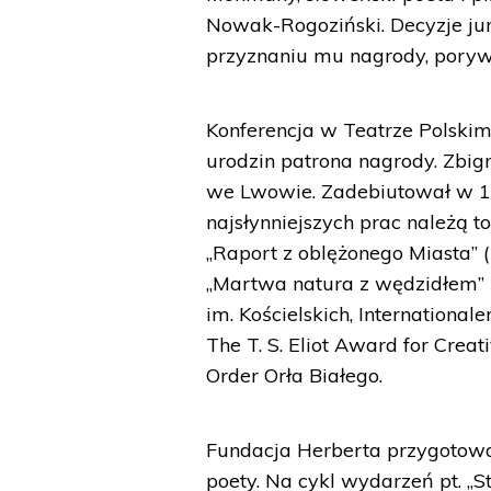
Nowak-Rogoziński. Decyzje jur
przyznaniu mu nagrody, porywa
Konferencja w Teatrze Polskim
urodzin patrona nagrody. Zbig
we Lwowie. Zadebiutował w 19
najsłynniejszych prac należą t
„Raport z oblężonego Miasta” 
„Martwa natura z wędzidłem” (
im. Kościelskich, International
The T. S. Eliot Award for Creat
Order Orła Białego.
Fundacja Herberta przygotowa
poety. Na cykl wydarzeń pt. „S