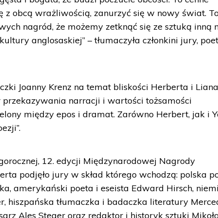
ę z obcą wrażliwością, zanurzyć się w nowy świat. T
ych nagród, że możemy zetknąć się ze sztuką inną n
ltury anglosaskiej” – tłumaczyła członkini jury, poe
zki Joanny Krenz na temat bliskości Herberta i Liana
r przekazywania narracji i wartości tożsamości
ielony między epos i dramat. Zarówno Herbert, jak i 
ezji”.
gorocznej, 12. edycji Międzynarodowej Nagrody
berta podjęło jury w skład którego wchodzą: polska p
a, amerykański poeta i eseista Edward Hirsch, niem
er, hiszpańska tłumaczka i badaczka literatury Merce
arz Ales Steger oraz redaktor i historyk sztuki Mikoła