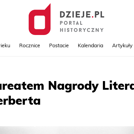
ieku
Rocznice
Postacie
Kalendaria
Artykuły
Przejdź
do
treści
ureatem Nagrody Litera
erberta