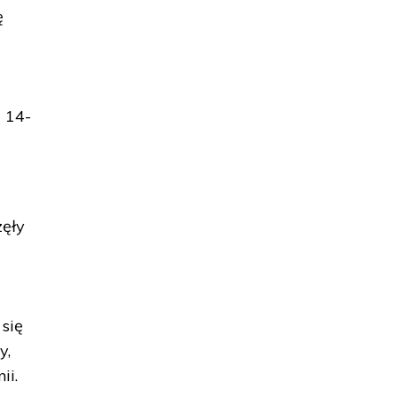
ę
 14-
zęły
się
y,
ii.