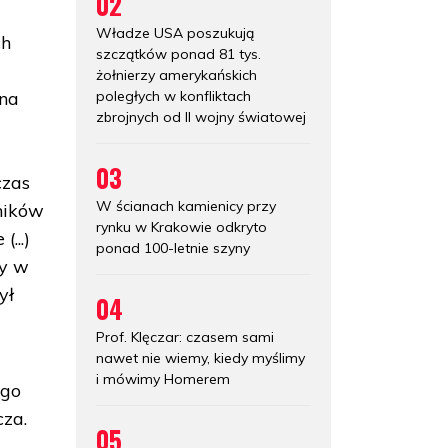
02
Władze USA poszukują
ch
szczątków ponad 81 tys.
żołnierzy amerykańskich
poległych w konfliktach
 na
zbrojnych od II wojny światowej
03
czas
W ścianach kamienicy przy
lników
rynku w Krakowie odkryto
...)
ponad 100-letnie szyny
ry w
ył
04
Prof. Klęczar: czasem sami
nawet nie wiemy, kiedy myślimy
i mówimy Homerem
ego
cza.
05