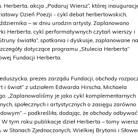
. Herberta, akcja „Podaruj Wiersz”, której inauguracj
atowy Dzień Poezji - cykl debat herbertowskich,
aździernika – w dniu urodzin artysty. Zaplanowano
yki Herberta, cykl performatywnych czytań wierszy i
runy światła”, spotkania i dyskusje, zaplanowane na
Szczegóły dotyczące programu „Stulecia Herberta”
towej Fundacji Herberta.
eduszycka, prezes zarządu Fundacji, obchody rozpoc
rt i świat” z udziałem Edwarda Hirscha, Michaela
ego. „Zaplanowaliśmy je jako cykl komplementarnych
nych, społecznych i artystycznych o zasięgu zarówno
dowym” – podkreśliła, dodając, że obchody odbywać 
W tym roku publikacje dzieł Herberta – tomy wiersz
. w Stanach Zjednoczonych, Wielkiej Brytanii i Słowen