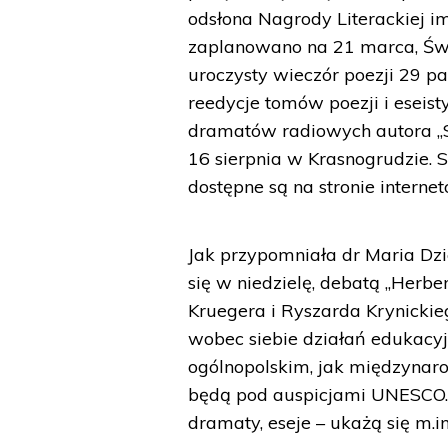
odsłona Nagrody Literackiej im
zaplanowano na 21 marca, Świ
uroczysty wieczór poezji 29 p
reedycje tomów poezji i eseist
dramatów radiowych autora „St
16 sierpnia w Krasnogrudzie. 
dostępne są na stronie interne
Jak przypomniała dr Maria Dzi
się w niedzielę, debatą „Herbe
Kruegera i Ryszarda Krynicki
wobec siebie działań edukacyj
ogólnopolskim, jak międzynaro
będą pod auspicjami UNESCO. 
dramaty, eseje – ukażą się m.in