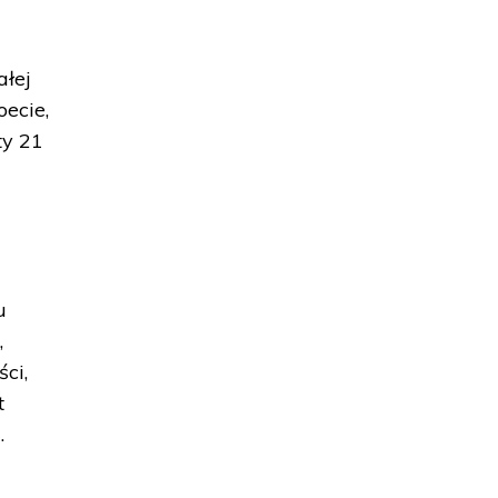
ałej
ecie,
ty 21
u
,
ci,
t
.