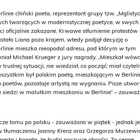
linie chiński poeta, reprezentant grupy tzw. „Mglisty
tych tworzących w modernistycznej poetyce, w swych
i oficjalnie zakazane. Krwawe stłumienie protestów
stało Liana poza krajem, wtedy podjął decyzję o
erlinie mieszka nieopodal adresu, pod którym w tym
mniał Michael Krueger z jury nagrody. „Mieszkał wów
trudnej sytuacji, nie wiedział, co począć: miał czyte
szystkim był polskim poetą, mieszkającym w Berlinie (
ch poetów, pozostaje artystą na wygnaniu. Pisze utwo
le siedzi w malutkim mieszkaniu w Berlinie” – zauważ
szcze tomu po polsku - zauważono w piątek - jednak j
 w tłumaczeniu Joanny Krenz oraz Grzegorza Murzewi
gęsta i bogata, że budzi poczucie obcości. To cenne