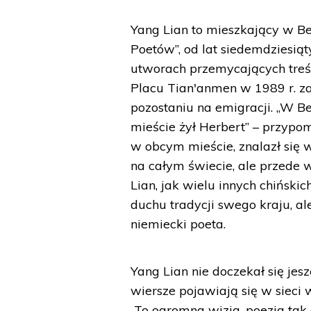
Yang Lian to mieszkający w Ber
Poetów”, od lat siedemdziesią
utworach przemycających treśc
Placu Tian'anmen w 1989 r. za
pozostaniu na emigracji. „W B
mieście żył Herbert” – przypo
w obcym mieście, znalazł się w 
na całym świecie, ale przede w
Lian, jak wielu innych chiński
duchu tradycji swego kraju, a
niemiecki poeta.
Yang Lian nie doczekał się je
wiersze pojawiają się w sieci
„To ogromna wizja, poezja tak 