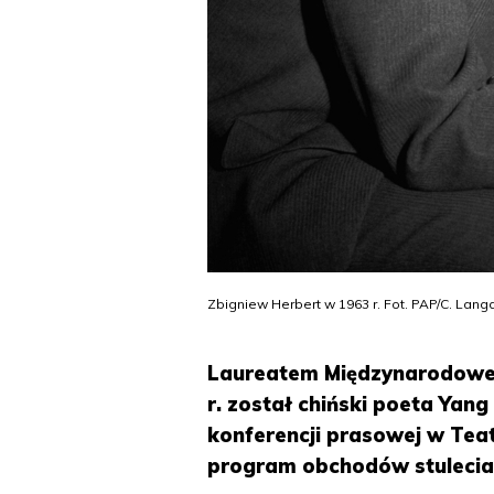
Zbigniew Herbert w 1963 r. Fot. PAP/C. Lang
Laureatem Międzynarodowej 
r. został chiński poeta Yan
konferencji prasowej w Tea
program obchodów stulecia