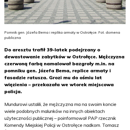
Pomnik gen. Józefa Bema i replika armaty w Ostrołęce. Fot. domena
publiczna
Do aresztu trafił 39-latek podejrzany o
dewastowanie zabytków w Ostrołęce. Mężczyzna
czerwoną farbą namalował bazgroły m.in. na
pomniku gen. Józefa Bema, replice armaty i
fasadzie ratusza. Grozi mu do ośmiu lat
więzienia – przekazała we wtorek miejscowa
policja.
Mundurowi ustalili, że mężczyzna ma na swoim koncie
wiele podobnych malunków na innych obiektach
użyteczności publicznej – poinformował PAP rzecznik
Komendy Miejskiej Policji w Ostrołęce nadkom. Tomasz