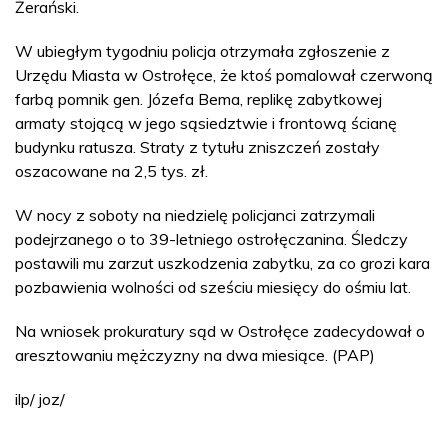
Żerański.
W ubiegłym tygodniu policja otrzymała zgłoszenie z
Urzędu Miasta w Ostrołęce, że ktoś pomalował czerwoną
farbą pomnik gen. Józefa Bema, replikę zabytkowej
armaty stojącą w jego sąsiedztwie i frontową ścianę
budynku ratusza. Straty z tytułu zniszczeń zostały
oszacowane na 2,5 tys. zł.
W nocy z soboty na niedzielę policjanci zatrzymali
podejrzanego o to 39-letniego ostrołęczanina. Śledczy
postawili mu zarzut uszkodzenia zabytku, za co grozi kara
pozbawienia wolności od sześciu miesięcy do ośmiu lat.
Na wniosek prokuratury sąd w Ostrołęce zadecydował o
aresztowaniu mężczyzny na dwa miesiące. (PAP)
ilp/ joz/