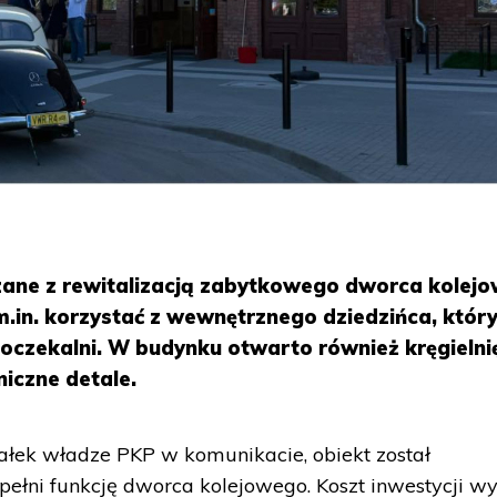
zane z rewitalizacją zabytkowego dworca kolej
.in. korzystać z wewnętrznego dziedzińca, któr
poczekalni. W budynku otwarto również kręgielnię
iczne detale.
ałek władze PKP w komunikacie, obiekt został
ełni funkcję dworca kolejowego. Koszt inwestycji wy