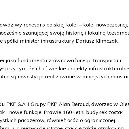
wdziwy renesans polskiej kolei – kolei nowoczesnej,
nocześnie szanującej swoją historię i lokalną tożsamoś
spółki minister infrastruktury Dariusz Klimczak.
kolei jako fundamentu zrównoważonego transportu i
ł przy tym, że choć wielkie projekty infrastrukturalne
totne są inwestycje realizowane w mniejszych miastac
ządu PKP S.A. i Grupy PKP Alan Beroud, dworzec w Ole
ak i nowe funkcje. Prawie 160-letni budynek został
stkich pasażerów, również osób o ograniczonej
em. „Co niezwykle istotne, stał się także atrakcyjną