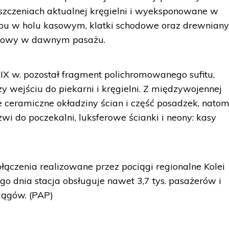
szczeniach aktualnej kręgielni i wyeksponowane w
pu w holu kasowym, klatki schodowe oraz drewniany
onowy w dawnym pasażu.
XIX w. pozostał fragment polichromowanego sufitu,
 wejściu do piekarni i kręgielni. Z międzywojennej
 ceramiczne okładziny ścian i część posadzek, natom
i do poczekalni, luksferowe ścianki i neony: kasy
łączenia realizowane przez pociągi regionalne Kolei
ego dnia stacja obsługuje nawet 3,7 tys. pasażerów i
ciągów. (PAP)