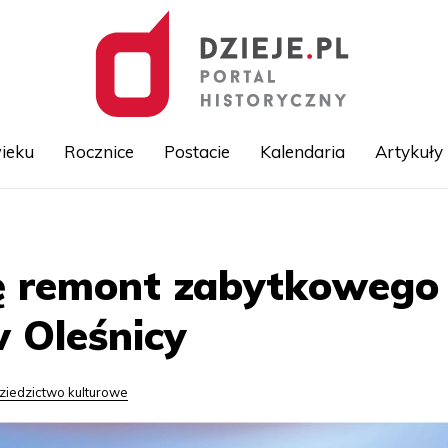
ieku
Rocznice
Postacie
Kalendaria
Artykuły
Przejdź
do
treści
ię remont zabytkowego
 Oleśnicy
ziedzictwo kulturowe