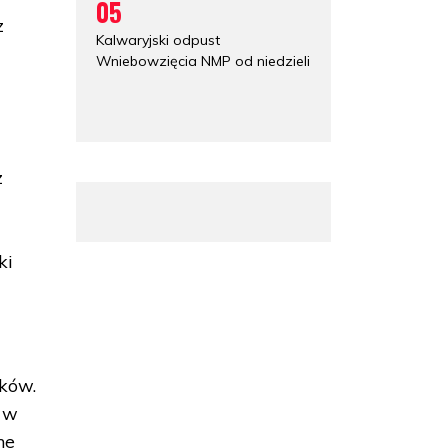
05
z
Kalwaryjski odpust
Wniebowzięcia NMP od niedzieli
z
ki
ków.
 w
ne