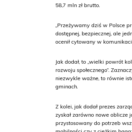
58,7 mln zł brutto.
„Przeżywamy dziś w Polsce pra
dostępnej, bezpiecznej, ale jed
ocenił cytowany w komunikacie 
Jak dodał, to „wielki powrót 
rozwoju społecznego”. Zaznaczy
niezwykle ważne, to równie is
gminach.
Z kolei, jak dodał prezes zar
zyskał zarówno nowe oblicze j
przystosowany do potrzeb wszy
mobilności czy z ciężkim bagaż