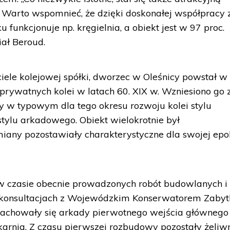
 Warto wspomnieć, że dzięki doskonałej współpracy 
unkcjonuje np. kręgielnia, a obiekt jest w 97 proc.
ał Beroud.
iele kolejowej spółki, dworzec w Oleśnicy powstał w
prywatnych kolei w latach 60. XIX w. Wzniesiono go 
y w typowym dla tego okresu rozwoju kolei stylu
ylu arkadowego. Obiekt wielokrotnie był
iany pozostawiały charakterystyczne dla swojej epo
o w czasie obecnie prowadzonych robót budowlanych i
o konsultacjach z Wojewódzkim Konserwatorem Zabyt
zachowały się arkady pierwotnego wejścia głównego
ekarnia. Z czasu pierwszej rozbudowy pozostały żeliw