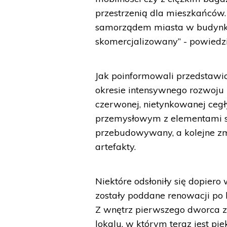
przestrzenią dla mieszkańców.
samorządem miasta w budynku f
skomercjalizowany” - powiedzi
Jak poinformowali przedstawic
okresie intensywnego rozwoju 
czerwonej, nietynkowanej cegł
przemysłowym z elementami st
przebudowywany, a kolejne zm
artefakty.
Niektóre odsłoniły się dopier
zostały poddane renowacji p
Z wnętrz pierwszego dworca 
lokalu, w którym teraz jest pi