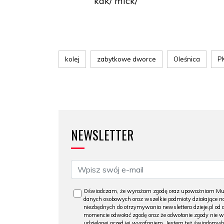
kak/ mick/
kolej
zabytkowe dworce
Oleśnica
P
NEWSLETTER
Oświadczam, że wyrażam zgodę oraz upoważniam Muzeu
danych osobowych oraz wszelkie podmioty działające na
niezbędnych do otrzymywania newslettera dzieje.pl od
momencie odwołać zgodę oraz że odwołanie zgody nie 
udzielonej przed jej wycofaniem. Jestem też świadomy/a