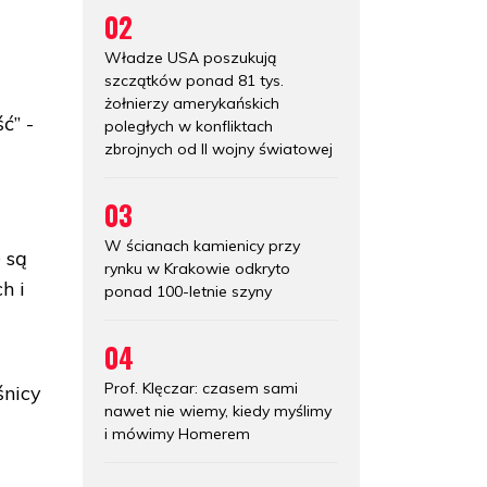
02
Władze USA poszukują
szczątków ponad 81 tys.
żołnierzy amerykańskich
ć” -
poległych w konfliktach
zbrojnych od II wojny światowej
03
W ścianach kamienicy przy
 są
rynku w Krakowie odkryto
h i
ponad 100-letnie szyny
04
Prof. Klęczar: czasem sami
śnicy
nawet nie wiemy, kiedy myślimy
i mówimy Homerem