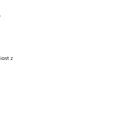
,
iast z