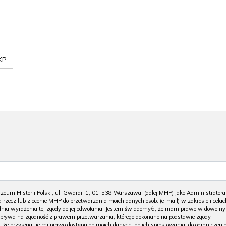
KP
m Historii Polski, ul. Gwardii 1, 01-538 Warszawa, (dalej MHP) jako Administratora
 rzecz lub zlecenie MHP do przetwarzania moich danych osob. (e-mail) w zakresie i celac
 dnia wyrażenia tej zgody do jej odwołania. Jestem świadomy/a, że mam prawo w dowoln
wpływa na zgodność z prawem przetwarzania, którego dokonano na podstawie zgody
, że przysługuje mi prawo dostępu do moich danych, do ich sprostowania, do ograniczeni