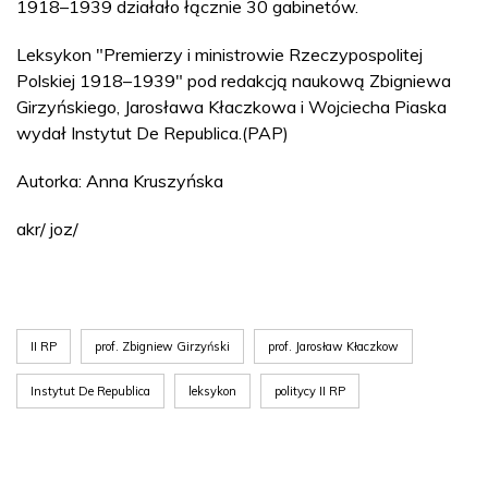
1918–1939 działało łącznie 30 gabinetów.
Leksykon "Premierzy i ministrowie Rzeczypospolitej
Polskiej 1918–1939" pod redakcją naukową Zbigniewa
Girzyńskiego, Jarosława Kłaczkowa i Wojciecha Piaska
wydał Instytut De Republica.(PAP)
Autorka: Anna Kruszyńska
akr/ joz/
II RP
prof. Zbigniew Girzyński
prof. Jarosław Kłaczkow
Instytut De Republica
leksykon
politycy II RP