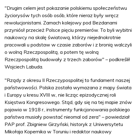
"Drugim celem jest pokazanie polskiemu społeczeństwu
życiorysów tych osób osób, które nieraz były wręcz
rewolucjonistami. Zamach kolejowy pod Bezdanami
przyniósł przecież Polsce pięciu premierów. To byli wybitni
naukowcy na skalę światową, którzy niejednokrotnie
pracowali u podstaw w czasie zaborów i z bronią walczyli
o wolną Rzeczpospolitą, a potem tę wolną
Rzeczpospolitą budowały z trzech zaborów" – podkreślił
Wojciech Labuda.
"Rządy z okresu II Rzeczypospolitej to fundament naszej
państwowości. Polska została wymazana z mapy świata
i Europy u kresu XVIII w., nie licząc epizodycznej roli
Księstwa Kongresowego. Stąd, gdy się na tej mapie znów
pojawia w 1918 r., instrumenty funkcjonowania polskiego
państwa musiały powstać nieomal od zera" – powiedział
PAP prof. Zbigniew Girzyński, historyk z Uniwersytetu
Mikołaja Kopernika w Toruniu i redaktor naukowy