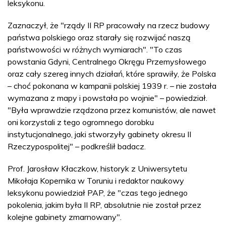
leksykonu.
Zaznaczył, że "rządy II RP pracowały na rzecz budowy
państwa polskiego oraz starały się rozwijać naszą
państwowości w różnych wymiarach". "To czas
powstania Gdyni, Centralnego Okręgu Przemysłowego
oraz cały szereg innych działań, które sprawiły, że Polska
– choć pokonana w kampanii polskiej 1939 r. – nie została
wymazana z mapy i powstała po wojnie" – powiedział.
"Była wprawdzie rządzona przez komunistów, ale nawet
oni korzystali z tego ogromnego dorobku
instytucjonalnego, jaki stworzyły gabinety okresu II
Rzeczypospolitej" – podkreślił badacz.
Prof. Jarosław Kłaczkow, historyk z Uniwersytetu
Mikołaja Kopernika w Toruniu i redaktor naukowy
leksykonu powiedział PAP, że "czas tego jednego
pokolenia, jakim była II RP, absolutnie nie został przez
kolejne gabinety zmarnowany".