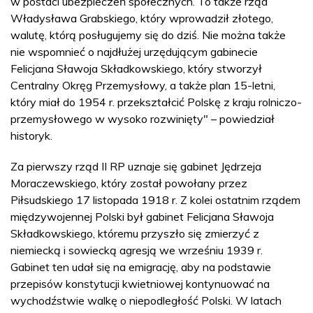
w postaci ubezpieczeń społecznych. To także rząd
Władysława Grabskiego, który wprowadził złotego,
walutę, którą posługujemy się do dziś. Nie można także
nie wspomnieć o najdłużej urzędującym gabinecie
Felicjana Sławoja Składkowskiego, który stworzył
Centralny Okręg Przemysłowy, a także plan 15-letni,
który miał do 1954 r. przekształcić Polskę z kraju rolniczo-
przemysłowego w wysoko rozwinięty" – powiedział
historyk.
Za pierwszy rząd II RP uznaje się gabinet Jędrzeja
Moraczewskiego, który został powołany przez
Piłsudskiego 17 listopada 1918 r. Z kolei ostatnim rządem
międzywojennej Polski był gabinet Felicjana Sławoja
Składkowskiego, któremu przyszło się zmierzyć z
niemiecką i sowiecką agresją we wrześniu 1939 r.
Gabinet ten udał się na emigrację, aby na podstawie
przepisów konstytucji kwietniowej kontynuować na
wychodźstwie walkę o niepodległość Polski. W latach