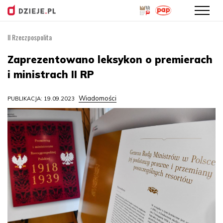
II Rzeczpospolita
Przejdź
do
Zaprezentowano leksykon o premierach
treści
i ministrach II RP
Wiadomości
PUBLIKACJA: 19.09.2023