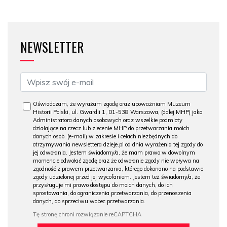
NEWSLETTER
Oświadczam, że wyrażam zgodę oraz upoważniam Muzeum
Historii Polski, ul. Gwardii 1, 01-538 Warszawa, (dalej MHP) jako
Administratora danych osobowych oraz wszelkie podmioty
działające na rzecz lub zlecenie MHP do przetwarzania moich
danych osob. (e-mail) w zakresie i celach niezbędnych do
otrzymywania newslettera dzieje.pl od dnia wyrażenia tej zgody do
jej odwołania. Jestem świadomy/a, że mam prawo w dowolnym
momencie odwołać zgodę oraz że odwołanie zgody nie wpływa na
zgodność z prawem przetwarzania, którego dokonano na podstawie
zgody udzielonej przed jej wycofaniem. Jestem też świadomy/a, że
przysługuje mi prawo dostępu do moich danych, do ich
sprostowania, do ograniczenia przetwarzania, do przenoszenia
danych, do sprzeciwu wobec przetwarzania.