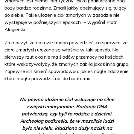
zmarłych jest niemal identyczny: lekko podkurczone nogi,
pozy bardzo rodzinne. Zmarli jakby obejmujący się, tulący
do siebie. Takie ułożenie ciał zmarłych w zasadzie nie
występuje w późniejszych epokach” – wyjaśnił Piotr
Alagierski.
Zaznaczył, że na razie trudno powiedzieć, co sprawiło, że
ciała zmarłych ułożone są właśnie w taki sposób. Na
pierwszy rzut oka nie ma śladów przemocy na kościach,
które wskazywałyby, że zmarłych zabiła jakaś inna grupa.
Zapewne ich śmierć spowodowało jakieś nagłe zdarzenie,
które mogło prowadzić np. do hipotermii.
Na pewno ułożenie ciał wskazuje na silne
związki emocjonalne. Badania DNA
potwierdzą, czy byli to rodzice z dziećmi.
Archeolog podkreśla, że w mezolicie ludzi
było niewielu, kładziono duży nacisk na