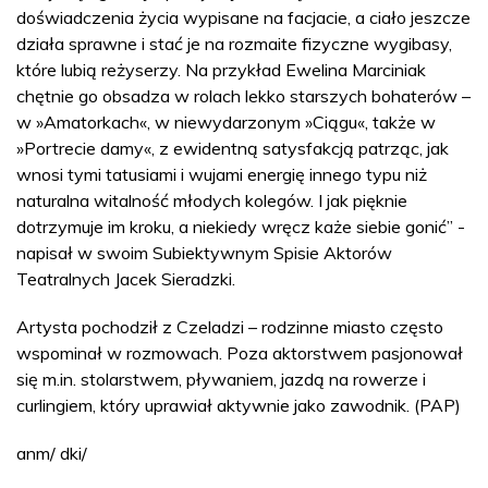
doświadczenia życia wypisane na facjacie, a ciało jeszcze
działa sprawne i stać je na rozmaite fizyczne wygibasy,
które lubią reżyserzy. Na przykład Ewelina Marciniak
chętnie go obsadza w rolach lekko starszych bohaterów –
w »Amatorkach«, w niewydarzonym »Ciągu«, także w
»Portrecie damy«, z ewidentną satysfakcją patrząc, jak
wnosi tymi tatusiami i wujami energię innego typu niż
naturalna witalność młodych kolegów. I jak pięknie
dotrzymuje im kroku, a niekiedy wręcz każe siebie gonić” -
napisał w swoim Subiektywnym Spisie Aktorów
Teatralnych Jacek Sieradzki.
Artysta pochodził z Czeladzi – rodzinne miasto często
wspominał w rozmowach. Poza aktorstwem pasjonował
się m.in. stolarstwem, pływaniem, jazdą na rowerze i
curlingiem, który uprawiał aktywnie jako zawodnik. (PAP)
anm/ dki/