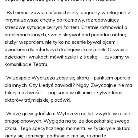
„Był niemal zawsze uśmiechnięty, pogodny w relacjach z
innymi, zawsze chętny do rozmowy, rozładowujący
stresowe sytuacje celnym żartem. Chętnie rozmawiał o
problemach innych, swoje skrywał pod pogodną naturą,
służył wsparciem, nie tylko na scenie bywał ojcem i
dziadkiem dla młodszych kolegów i koleżanek. O swoich
dzieciach i wnukach mówił czule i z troską” – czytamy w
komunikacie Teatru.
„W zespole Wybrzeża zdaje się skałą – punktem oparcia
dla innych. Czy kiedyś zawiódł? Nigdy. Zwyczajnie nie ma
takiej możliwości” – napisano w albumie z sylwetkami
aktorów trójmiejskiej placówki.
„Widzę go w gdańskim Wybrzeżu od lat, zwykle w rolach
drugoplanowych. Wygląda na to, że doczekał się swego
czasu. Tego specyficznego momentu w życiorysie aktora,
kiedy się zgrubieje, podłysieje, ma się rozmaite