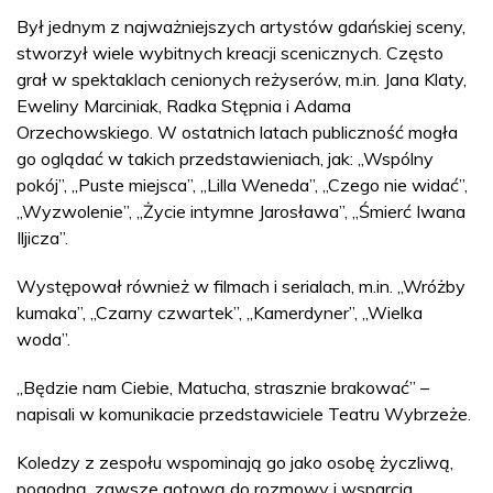
Był jednym z najważniejszych artystów gdańskiej sceny,
stworzył wiele wybitnych kreacji scenicznych. Często
grał w spektaklach cenionych reżyserów, m.in. Jana Klaty,
Eweliny Marciniak, Radka Stępnia i Adama
Orzechowskiego. W ostatnich latach publiczność mogła
go oglądać w takich przedstawieniach, jak: „Wspólny
pokój”, „Puste miejsca”, „Lilla Weneda”, „Czego nie widać”,
„Wyzwolenie”, „Życie intymne Jarosława”, „Śmierć Iwana
Iljicza”.
Występował również w filmach i serialach, m.in. „Wróżby
kumaka”, „Czarny czwartek”, „Kamerdyner”, „Wielka
woda”.
„Będzie nam Ciebie, Matucha, strasznie brakować” –
napisali w komunikacie przedstawiciele Teatru Wybrzeże.
Koledzy z zespołu wspominają go jako osobę życzliwą,
pogodną, zawsze gotową do rozmowy i wsparcia.