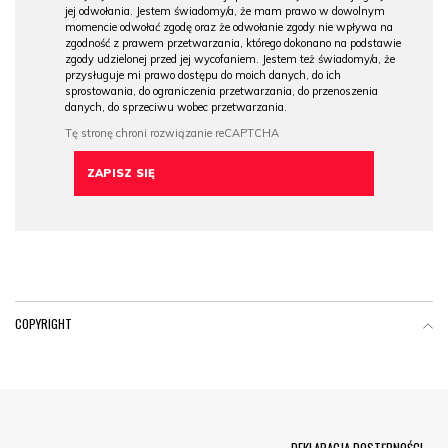
jej odwołania. Jestem świadomy/a, że mam prawo w dowolnym
momencie odwołać zgodę oraz że odwołanie zgody nie wpływa na
zgodność z prawem przetwarzania, którego dokonano na podstawie
zgody udzielonej przed jej wycofaniem. Jestem też świadomy/a, że
przysługuje mi prawo dostępu do moich danych, do ich
sprostowania, do ograniczenia przetwarzania, do przenoszenia
danych, do sprzeciwu wobec przetwarzania.
COPYRIGHT
Menu Footer
DEKLARACJA DOSTĘPNOŚCI