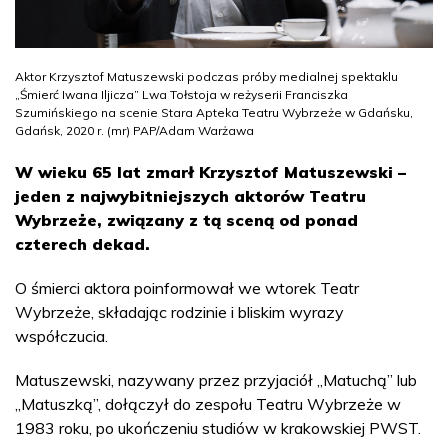
Aktor Krzysztof Matuszewski podczas próby medialnej spektaklu
„Śmierć Iwana Iljicza” Lwa Tołstoja w reżyserii Franciszka
Szumińskiego na scenie Stara Apteka Teatru Wybrzeże w Gdańsku,
Gdańsk, 2020 r. (mr) PAP/Adam Warżawa
W wieku 65 lat zmarł Krzysztof Matuszewski –
jeden z najwybitniejszych aktorów Teatru
Wybrzeże, związany z tą sceną od ponad
czterech dekad.
O śmierci aktora poinformował we wtorek Teatr
Wybrzeże, składając rodzinie i bliskim wyrazy
współczucia.
Matuszewski, nazywany przez przyjaciół „Matuchą” lub
„Matuszką”, dołączył do zespołu Teatru Wybrzeże w
1983 roku, po ukończeniu studiów w krakowskiej PWST.