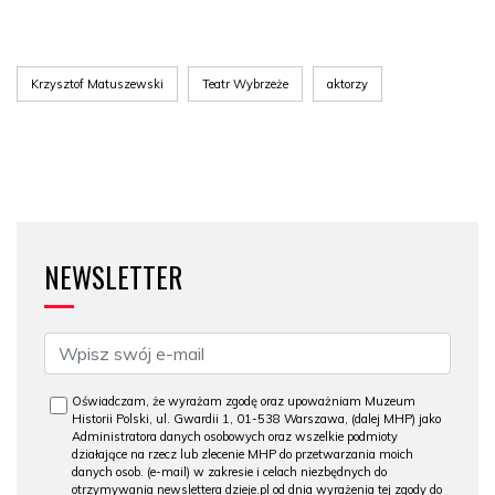
Krzysztof Matuszewski
Teatr Wybrzeże
aktorzy
NEWSLETTER
Oświadczam, że wyrażam zgodę oraz upoważniam Muzeum
Historii Polski, ul. Gwardii 1, 01-538 Warszawa, (dalej MHP) jako
Administratora danych osobowych oraz wszelkie podmioty
działające na rzecz lub zlecenie MHP do przetwarzania moich
danych osob. (e-mail) w zakresie i celach niezbędnych do
otrzymywania newslettera dzieje.pl od dnia wyrażenia tej zgody do