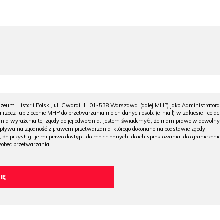
m Historii Polski, ul. Gwardii 1, 01-538 Warszawa, (dalej MHP) jako Administratora
 rzecz lub zlecenie MHP do przetwarzania moich danych osob. (e-mail) w zakresie i celac
 dnia wyrażenia tej zgody do jej odwołania. Jestem świadomy/a, że mam prawo w dowoln
wpływa na zgodność z prawem przetwarzania, którego dokonano na podstawie zgody
, że przysługuje mi prawo dostępu do moich danych, do ich sprostowania, do ograniczeni
wobec przetwarzania.