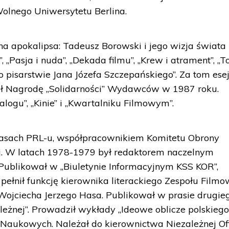
olnego Uniwersytetu Berlina.
na apokalipsa: Tadeusz Borowski i jego wizja świata
, „Pasja i nuda”, „Dekada filmu”, „Krew i atrament”, „To
: o pisarstwie Jana Józefa Szczepańskiego”. Za tom es
mał Nagrodę „Solidarności” Wydawców w 1987 roku.
ialogu”, „Kinie” i „Kwartalniku Filmowym”.
zasach PRL-u, współpracownikiem Komitetu Obrony
ej. W latach 1978-1979 był redaktorem naczelnym
 Publikował w „Biuletynie Informacyjnym KSS KOR”,
0. pełnił funkcję kierownika literackiego Zespołu Film
Wojciecha Jerzego Hasa. Publikował w prasie drugie
ależnej”. Prowadził wykłady „Ideowe oblicze polskieg
Naukowych. Należał do kierownictwa Niezależnej Of