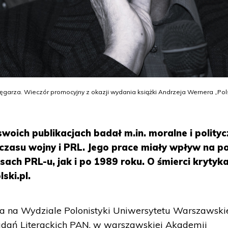
ięgarza. Wieczór promocyjny z okazji wydania książki Andrzeja Wernera „Pol
swoich publikacjach badał m.in. moralne i polity
y czasu wojny i PRL. Jego prace miały wpływ na p
ch PRL-u, jak i po 1989 roku. O śmierci krytyk
ski.pl.
ia na Wydziale Polonistyki Uniwersytetu Warszawski
Badań Literackich PAN, w warszawskiej Akademii