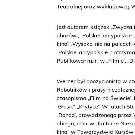
Teatralnej oraz wykładowcą W
Jest autorem książek „Zwyczaj
obozów”, „Polskie, arcypolskie…”
kino”, „Wysoko, nie na palcach
„Polskie, arcypolskie…” otrzy
Publikował m.in. w „Filmie”, „D
Werner był opozycjonistą w c
Robotników i prasy niezależn
czasopisma „Film na Świecie”.
„Głosie”, „Krytyce”. W latach 8
„Rondo”, prowadzonego przez 
obiegu, m.in. w „Kulturze Niez
kina” w Towarzystwie Kursów 