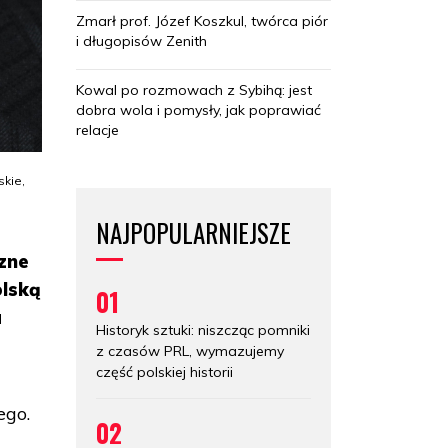
Zmarł prof. Józef Koszkul, twórca piór
i długopisów Zenith
Kowal po rozmowach z Sybihą: jest
dobra wola i pomysły, jak poprawiać
relacje
skie,
NAJPOPULARNIEJSZE
czne
olską
01
a
Historyk sztuki: niszcząc pomniki
z czasów PRL, wymazujemy
część polskiej historii
ego.
02