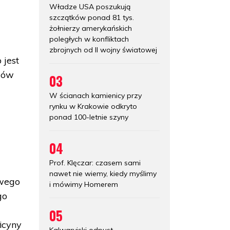
Władze USA poszukują
szczątków ponad 81 tys.
żołnierzy amerykańskich
poległych w konfliktach
zbrojnych od II wojny światowej
 jest
ejów
03
W ścianach kamienicy przy
rynku w Krakowie odkryto
ponad 100-letnie szyny
04
Prof. Klęczar: czasem sami
nawet nie wiemy, kiedy myślimy
owego
i mówimy Homerem
go
o
05
icyny
Kalwaryjski odpust