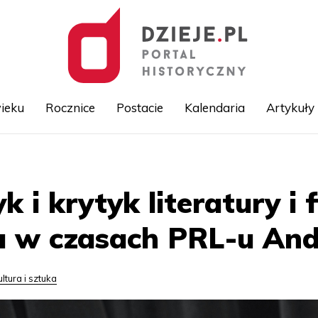
ieku
Rocznice
Postacie
Kalendaria
Artykuły
Przejdź
do
treści
k i krytyk literatury i 
a w czasach PRL-u And
ultura i sztuka