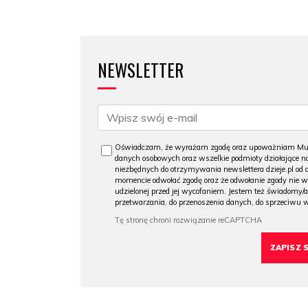
NEWSLETTER
Oświadczam, że wyrażam zgodę oraz upoważniam Muzeu
danych osobowych oraz wszelkie podmioty działające na
niezbędnych do otrzymywania newslettera dzieje.pl od
momencie odwołać zgodę oraz że odwołanie zgody nie 
udzielonej przed jej wycofaniem. Jestem też świadomy/a
przetwarzania, do przenoszenia danych, do sprzeciwu 