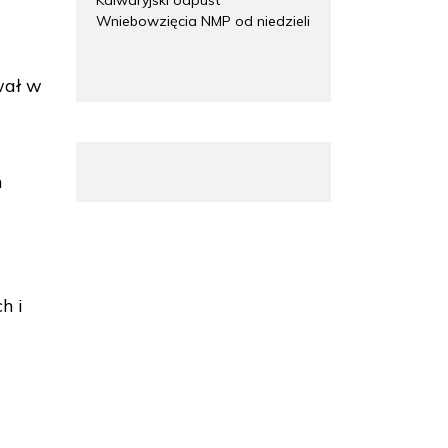
Wniebowzięcia NMP od niedzieli
wał w
m
h i