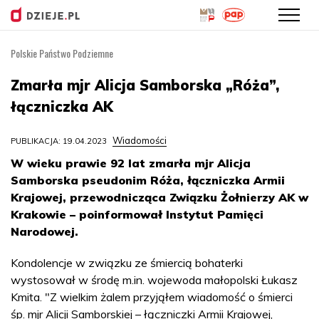
Polskie Państwo Podziemne
Przejdź
do
Zmarła mjr Alicja Samborska „Róża”,
treści
łączniczka AK
Wiadomości
PUBLIKACJA: 19.04.2023
W wieku prawie 92 lat zmarła mjr Alicja
Samborska pseudonim Róża, łączniczka Armii
Krajowej, przewodnicząca Związku Żołnierzy AK w
Krakowie – poinformował Instytut Pamięci
Narodowej.
Kondolencje w związku ze śmiercią bohaterki
wystosował w środę m.in. wojewoda małopolski Łukasz
Kmita. "Z wielkim żalem przyjąłem wiadomość o śmierci
śp. mjr Alicji Samborskiej – łączniczki Armii Krajowej,