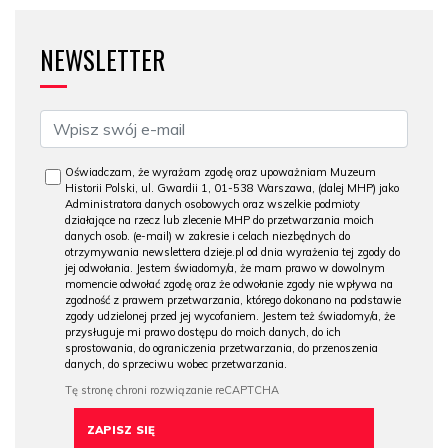
NEWSLETTER
Oświadczam, że wyrażam zgodę oraz upoważniam Muzeum
Historii Polski, ul. Gwardii 1, 01-538 Warszawa, (dalej MHP) jako
Administratora danych osobowych oraz wszelkie podmioty
działające na rzecz lub zlecenie MHP do przetwarzania moich
danych osob. (e-mail) w zakresie i celach niezbędnych do
otrzymywania newslettera dzieje.pl od dnia wyrażenia tej zgody do
jej odwołania. Jestem świadomy/a, że mam prawo w dowolnym
momencie odwołać zgodę oraz że odwołanie zgody nie wpływa na
zgodność z prawem przetwarzania, którego dokonano na podstawie
zgody udzielonej przed jej wycofaniem. Jestem też świadomy/a, że
przysługuje mi prawo dostępu do moich danych, do ich
sprostowania, do ograniczenia przetwarzania, do przenoszenia
danych, do sprzeciwu wobec przetwarzania.