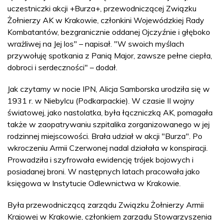
uczestniczki akcji +Burza+, przewodniczącej Związku
Żołnierzy AK w Krakowie, członkini Wojewódzkiej Rady
Kombatantów, bezgranicznie oddanej Ojczyźnie i głęboko
wrażliwej na Jej los" – napisał. "W swoich myślach
przywołuję spotkania z Panią Major, zawsze pełne ciepła,
dobroci i serdeczności" – dodał.
Jak czytamy w nocie IPN, Alicja Samborska urodziła się w
1931 r. w Niebylcu (Podkarpackie). W czasie II wojny
światowej, jako nastolatka, była łączniczką AK, pomagała
także w zaopatrywaniu szpitalika zorganizowanego w jej
rodzinnej miejscowości. Brała udział w akcji "Burza". Po
wkroczeniu Armii Czerwonej nadal działała w konspiracji.
Prowadziła i szyfrowała ewidencję trójek bojowych i
posiadanej broni. W następnych latach pracowała jako
księgowa w Instytucie Odlewnictwa w Krakowie.
Była przewodniczącą zarządu Związku Żołnierzy Armii
Krajowej w Krakowie, członkiem zarządu Stowarzyszenia