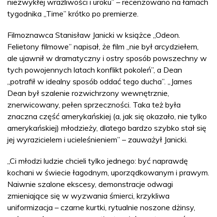
niezwykłej wrażliwości i uroku” – recenzowano na łamach
tygodnika „Time” krótko po premierze.
Filmoznawca Stanisław Janicki w książce „Odeon.
Felietony filmowe” napisał, że film „nie był arcydziełem,
ale ujawnił w dramatyczny i ostry sposób powszechny w
tych powojennych latach konflikt pokoleń”, a Dean
„potrafił w idealny sposób oddać tego ducha”. „James
Dean był szalenie rozwichrzony wewnętrznie,
znerwicowany, pełen sprzeczności. Taka też była
znaczna część amerykańskiej (a, jak się okazało, nie tylko
amerykańskiej) młodzieży, dlatego bardzo szybko stał się
jej wyrazicielem i ucieleśnieniem” – zauważył Janicki.
„Ci młodzi ludzie chcieli tylko jednego: być naprawdę
kochani w świecie łagodnym, uporządkowanym i prawym.
Naiwnie szalone ekscesy, demonstracje odwagi
zmieniające się w wyzwania śmierci, krzykliwa
uniformizacja – czarne kurtki, rytualnie noszone dżinsy,