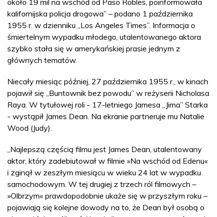
około 19 mil na wschód od Paso Robles, poinformowała
kalifornijska policja drogowa” – podano 1 października
1955 r. w dzienniku „Los Angeles Times”. Informacja o
śmiertelnym wypadku młodego, utalentowanego aktora
szybko stała się w amerykańskiej prasie jednym z
głównych tematów.
Niecały miesiąc później, 27 października 1955 r., w kinach
pojawił się „Buntownik bez powodu” w reżyserii Nicholasa
Raya. W tytułowej roli - 17-letniego Jamesa „Jima” Starka
- wystąpił James Dean. Na ekranie partneruje mu Natalie
Wood (Judy).
„Najlepszą częścią filmu jest James Dean, utalentowany
aktor, który zadebiutował w filmie »Na wschód od Edenu«
i zginął w zeszłym miesiącu w wieku 24 lat w wypadku
samochodowym. W tej drugiej z trzech ról filmowych –
»Olbrzym« prawdopodobnie ukaże się w przyszłym roku –
pojawiają się kolejne dowody na to, że Dean był osobą o