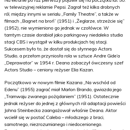
w telewizyjnej reklamie Pepsi. Zagrał też kilka drobnych
ról, między innymi w serialu „Family Theatre”, a także w
filmach „Bagnet na broń” (1951) i „Żeglarze, strzeżcie się”
(1952), nie wymieniono go jednak w czołówce. W
tamtym czasie dorabiał jako parkingowy niedaleko studia
stacji CBS i wystąpił w kilku produkcjach tej stacji.
Sukcesem było to, że dostał się do słynnego Actors
Studio, a przełom przyniosła rola w sztuce Andre Gide’a
„Deprawator” w 1954 r. Deana zobaczył ówczesny szef
Actors Studio – ceniony reżyser Elia Kazan.
Początkowo w nowym filmie Kazana „Na wschód od
Edenu” (1955) zagrać miał Marlon Brando, gwiazda jego
„Tramwaju zwanego pożądaniem” (1951). Ostatecznie
jednak reżyser do jednej z głównych ról adaptacji powieści
Johna Steinbecka zaangażował właśnie Deana. Aktor
wcielił się w postać Caleba – młodszego z braci,
samotnego, niezrozumianego i niedocenionego.