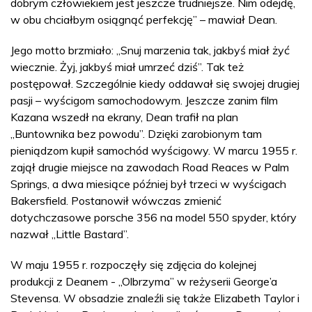
dobrym człowiekiem jest jeszcze trudniejsze. Nim odejdę,
w obu chciałbym osiągnąć perfekcję” – mawiał Dean.
Jego motto brzmiało: „Snuj marzenia tak, jakbyś miał żyć
wiecznie. Żyj, jakbyś miał umrzeć dziś”. Tak też
postępował. Szczególnie kiedy oddawał się swojej drugiej
pasji – wyścigom samochodowym. Jeszcze zanim film
Kazana wszedł na ekrany, Dean trafił na plan
„Buntownika bez powodu”. Dzięki zarobionym tam
pieniądzom kupił samochód wyścigowy. W marcu 1955 r.
zajął drugie miejsce na zawodach Road Reaces w Palm
Springs, a dwa miesiące później był trzeci w wyścigach
Bakersfield. Postanowił wówczas zmienić
dotychczasowe porsche 356 na model 550 spyder, który
nazwał „Little Bastard”.
W maju 1955 r. rozpoczęły się zdjęcia do kolejnej
produkcji z Deanem - „Olbrzyma” w reżyserii George’a
Stevensa. W obsadzie znaleźli się także Elizabeth Taylor i