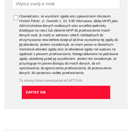
Oświadczam, że wyrażam zgodę oraz upoważniam Muzeum
Historii Polski, ul. Gwardii 1, 01-538 Warszawa, (dalej MHP) jako
Administratora danych osobowych oraz wszelkie podmioty
działające na rzecz lub zlecenie MHP do przetwarzania moich
danych osob. (e-mail) w zakresie i celach niezbędnych do
otrzymywania newslettera dzieje.pl od dnia wyrażenia tej zgody do
jej odwołania. Jestem świadomy/a, że mam prawo w dowolnym
momencie odwołać zgodę oraz że odwołanie zgody nie wpływa na
zgodność z prawem przetwarzania, którego dokonano na podstawie
zgody udzielonej przed jej wycofaniem. Jestem też świadomy/a, że
przysługuje mi prawo dostępu do moich danych, do ich
sprostowania, do ograniczenia przetwarzania, do przenoszenia
danych, do sprzeciwu wobec przetwarzania.