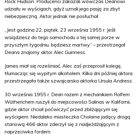
Rock Hudson. Producenci zakazali wówczas Deanowi
udziału w wyścigach, gdyż uznali jego pasję za zbyt
niebezpieczną. Aktor jednak nie posłuchał.
„Jest godzina 22, piątek, 23 września 1955 r. Jeśli
wsiądziesz do tego samochodu o tej samej porze w
przyszłym tygodniu, będziesz martwy” – przestrzegał
Deana znajomy aktor Alec Guinness.
James miał się roześmiać, Alec zaś przeprosił kolegę,
tłumacząc się wypitym alkoholem. Kilka dni później aktora
przestrzegała także szwajcarska aktorka Ursula Andress.
30 września 1955 r. Dean razem z mechanikiem Rolfem
Wütherichem ruszyli do miejscowości Salinas w Kalifornii,
gdzie aktor chciał poćwiczyć przed zbliżającym się
wyścigiem. Niedaleko miasteczka Cholame jadący drogą
stanową 466 aktor zderzył się z nadjeżdżającym z
naprzeciwka fordem.