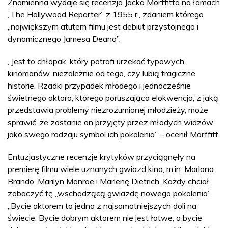
Znamienna wydaje się recenzja Jacka Morffitta na łamach
„The Hollywood Reporter” z 1955 r., zdaniem którego
„największym atutem filmu jest debiut przystojnego i
dynamicznego Jamesa Deana”.
„Jest to chłopak, który potrafi urzekać typowych
kinomanów, niezależnie od tego, czy lubią tragiczne
historie. Rzadki przypadek młodego i jednocześnie
świetnego aktora, którego poruszająca elokwencja, z jaką
przedstawia problemy niezrozumianej młodzieży, może
sprawić, że zostanie on przyjęty przez młodych widzów
jako swego rodzaju symbol ich pokolenia” – ocenił Morffitt.
Entuzjastyczne recenzje krytyków przyciągnęły na
premierę filmu wiele uznanych gwiazd kina, m.in. Marlona
Brando, Marilyn Monroe i Marlenę Dietrich. Każdy chciał
zobaczyć tę „wschodzącą gwiazdę nowego pokolenia”.
„Bycie aktorem to jedna z najsamotniejszych doli na
świecie. Bycie dobrym aktorem nie jest łatwe, a bycie