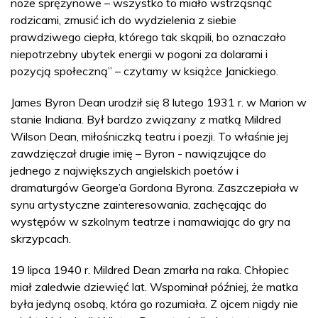
noże sprężynowe – wszystko to miało wstrząsnąć
rodzicami, zmusić ich do wydzielenia z siebie
prawdziwego ciepła, którego tak skąpili, bo oznaczało
niepotrzebny ubytek energii w pogoni za dolarami i
pozycją społeczną” – czytamy w książce Janickiego.
James Byron Dean urodził się 8 lutego 1931 r. w Marion w
stanie Indiana. Był bardzo związany z matką Mildred
Wilson Dean, miłośniczką teatru i poezji. To właśnie jej
zawdzięczał drugie imię – Byron - nawiązujące do
jednego z największych angielskich poetów i
dramaturgów George’a Gordona Byrona. Zaszczepiała w
synu artystyczne zainteresowania, zachęcając do
występów w szkolnym teatrze i namawiając do gry na
skrzypcach.
19 lipca 1940 r. Mildred Dean zmarła na raka. Chłopiec
miał zaledwie dziewięć lat. Wspominał później, że matka
była jedyną osobą, która go rozumiała. Z ojcem nigdy nie