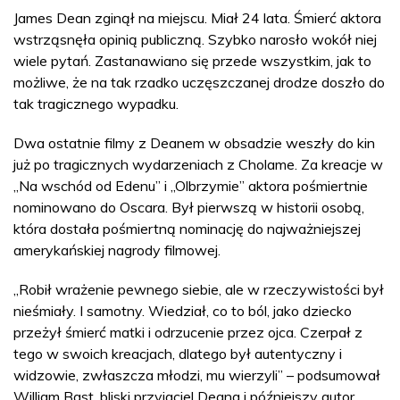
James Dean zginął na miejscu. Miał 24 lata. Śmierć aktora
wstrząsnęła opinią publiczną. Szybko narosło wokół niej
wiele pytań. Zastanawiano się przede wszystkim, jak to
możliwe, że na tak rzadko uczęszczanej drodze doszło do
tak tragicznego wypadku.
Dwa ostatnie filmy z Deanem w obsadzie weszły do kin
już po tragicznych wydarzeniach z Cholame. Za kreacje w
„Na wschód od Edenu” i „Olbrzymie” aktora pośmiertnie
nominowano do Oscara. Był pierwszą w historii osobą,
która dostała pośmiertną nominację do najważniejszej
amerykańskiej nagrody filmowej.
„Robił wrażenie pewnego siebie, ale w rzeczywistości był
nieśmiały. I samotny. Wiedział, co to ból, jako dziecko
przeżył śmierć matki i odrzucenie przez ojca. Czerpał z
tego w swoich kreacjach, dlatego był autentyczny i
widzowie, zwłaszcza młodzi, mu wierzyli” – podsumował
William Bast, bliski przyjaciel Deana i późniejszy autor