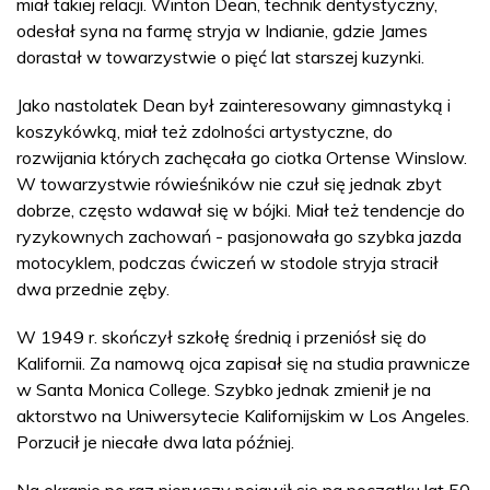
miał takiej relacji. Winton Dean, technik dentystyczny,
odesłał syna na farmę stryja w Indianie, gdzie James
dorastał w towarzystwie o pięć lat starszej kuzynki.
Jako nastolatek Dean był zainteresowany gimnastyką i
koszykówką, miał też zdolności artystyczne, do
rozwijania których zachęcała go ciotka Ortense Winslow.
W towarzystwie rówieśników nie czuł się jednak zbyt
dobrze, często wdawał się w bójki. Miał też tendencje do
ryzykownych zachowań - pasjonowała go szybka jazda
motocyklem, podczas ćwiczeń w stodole stryja stracił
dwa przednie zęby.
W 1949 r. skończył szkołę średnią i przeniósł się do
Kalifornii. Za namową ojca zapisał się na studia prawnicze
w Santa Monica College. Szybko jednak zmienił je na
aktorstwo na Uniwersytecie Kalifornijskim w Los Angeles.
Porzucił je niecałe dwa lata później.
Na ekranie po raz pierwszy pojawił się na początku lat 50.