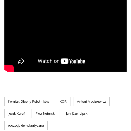
Komitet Obrony Robotników
KOR
Antoni Macierewicz
Jacek Kuroń
Piotr Naimski
Jan Józef Lipski
opozycja demokratyczna