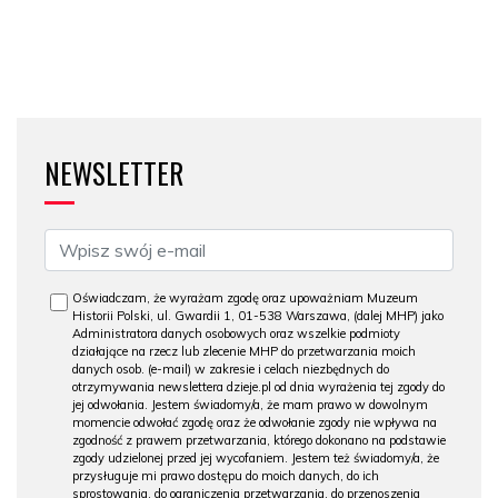
NEWSLETTER
Oświadczam, że wyrażam zgodę oraz upoważniam Muzeum
Historii Polski, ul. Gwardii 1, 01-538 Warszawa, (dalej MHP) jako
Administratora danych osobowych oraz wszelkie podmioty
działające na rzecz lub zlecenie MHP do przetwarzania moich
danych osob. (e-mail) w zakresie i celach niezbędnych do
otrzymywania newslettera dzieje.pl od dnia wyrażenia tej zgody do
jej odwołania. Jestem świadomy/a, że mam prawo w dowolnym
momencie odwołać zgodę oraz że odwołanie zgody nie wpływa na
zgodność z prawem przetwarzania, którego dokonano na podstawie
zgody udzielonej przed jej wycofaniem. Jestem też świadomy/a, że
przysługuje mi prawo dostępu do moich danych, do ich
sprostowania, do ograniczenia przetwarzania, do przenoszenia