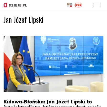
Jan Józef Lipski
Przejdź
do
treści
Kidawa-Błońska: Jan Józef Lipski to