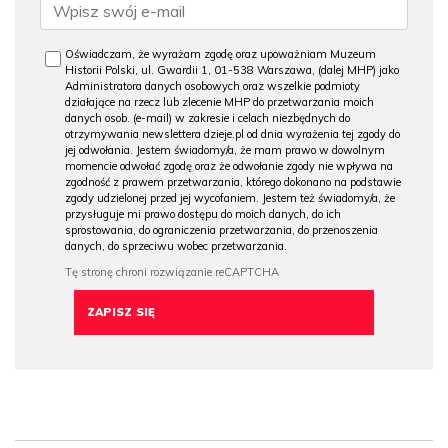
Oświadczam, że wyrażam zgodę oraz upoważniam Muzeum
Historii Polski, ul. Gwardii 1, 01-538 Warszawa, (dalej MHP) jako
Administratora danych osobowych oraz wszelkie podmioty
działające na rzecz lub zlecenie MHP do przetwarzania moich
danych osob. (e-mail) w zakresie i celach niezbędnych do
otrzymywania newslettera dzieje.pl od dnia wyrażenia tej zgody do
jej odwołania. Jestem świadomy/a, że mam prawo w dowolnym
momencie odwołać zgodę oraz że odwołanie zgody nie wpływa na
zgodność z prawem przetwarzania, którego dokonano na podstawie
zgody udzielonej przed jej wycofaniem. Jestem też świadomy/a, że
przysługuje mi prawo dostępu do moich danych, do ich
sprostowania, do ograniczenia przetwarzania, do przenoszenia
danych, do sprzeciwu wobec przetwarzania.