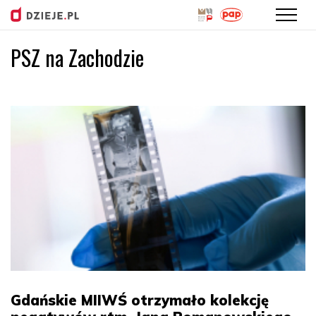
PSZ na Zachodzie
Przejdź
do
treści
Gdańskie MIIWŚ otrzymało kolekcję