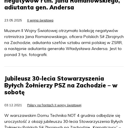
negatywów rtm. Jana Romanowskiego,
adiutanta gen. Andersa
23.05.2025
II wojna światowa
Muzeum II Wojny Światowej otrzymało kolekcję negatywów
rotmistrza Jana Romanowskiego, oficera Polskich Sił Zbrojnych
na Zachodzie, adiutanta szefów sztabu armii polskiej w ZSRR,
a następnie adiutanta generała Władysława Andersa. Jest to
ponad 3 tys. fotografii.
Jubileusz 30-lecia Stowarzyszenia
Byłych Żołnierzy PSZ na Zachodzie – w
sobotę
03.12.2021
Polacy na frontach II wojny światowej
W warszawskim Domu Technika NOT 4 grudnia odbędzie się
uroczystość z okazji jubileuszu 30-lecia Stowarzyszenia Byłych
Żołnierzy Polskich Sił Zbrojnych na Zachodzie „Karpatczycy” –