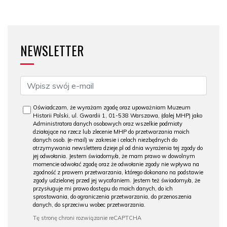
NEWSLETTER
Oświadczam, że wyrażam zgodę oraz upoważniam Muzeum
Historii Polski, ul. Gwardii 1, 01-538 Warszawa, (dalej MHP) jako
Administratora danych osobowych oraz wszelkie podmioty
działające na rzecz lub zlecenie MHP do przetwarzania moich
danych osob. (e-mail) w zakresie i celach niezbędnych do
otrzymywania newslettera dzieje.pl od dnia wyrażenia tej zgody do
jej odwołania. Jestem świadomy/a, że mam prawo w dowolnym
momencie odwołać zgodę oraz że odwołanie zgody nie wpływa na
zgodność z prawem przetwarzania, którego dokonano na podstawie
zgody udzielonej przed jej wycofaniem. Jestem też świadomy/a, że
przysługuje mi prawo dostępu do moich danych, do ich
sprostowania, do ograniczenia przetwarzania, do przenoszenia
danych, do sprzeciwu wobec przetwarzania.