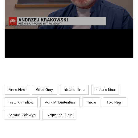
Anna Held
Gilda Gray
historia filmu
historia kina
historia mediów
Mark M. Dintenfass
media
Pola Negri
Samuel Goldwyn
Siegmund Lubin