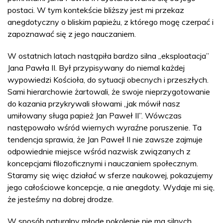
postaci. W tym kontekście bliższy jest mi przekaz
anegdotyczny o bliskim papieżu, z którego mogę czerpać i
zapoznawać się z jego nauczaniem.
W ostatnich latach nastąpiła bardzo silna „eksploatacja”
Jana Pawła II. Był przypisywany do niemal każdej
wypowiedzi Kościoła, do sytuacji obecnych i przeszłych.
Sami hierarchowie żartowali, że swoje nieprzygotowanie
do kazania przykrywali słowami „jak mówił nasz
umiłowany sługa papież Jan Paweł II”. Wówczas
następowało wśród wiernych wyraźne poruszenie. Ta
tendencja sprawia, że Jan Paweł II nie zawsze zajmuje
odpowiednie miejsce wśród nazwisk związanych z
koncepcjami filozoficznymi i nauczaniem społecznym.
Staramy się więc działać w sferze naukowej, pokazujemy
jego całościowe koncepcje, a nie anegdoty. Wydaje mi się,
że jesteśmy na dobrej drodze.
W sposób naturalny młode pokolenie nie ma silnych