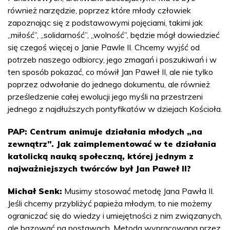
również narzędzie, poprzez które młody człowiek
zapoznając się z podstawowymi pojęciami, takimi jak
„miłość”, „solidarność”, „wolność”, będzie mógł dowiedzieć
się czegoś więcej o Janie Pawle II. Chcemy wyjść od
potrzeb naszego odbiorcy, jego zmagań i poszukiwań i w
ten sposób pokazać, co mówił Jan Paweł II, ale nie tylko
poprzez odwołanie do jednego dokumentu, ale również
prześledzenie całej ewolucji jego myśli na przestrzeni
jednego z najdłuższych pontyfikatów w dziejach Kościoła.
PAP: Centrum animuje działania młodych „na
zewnątrz”. Jak zaimplementować w te działania
katolicką nauką społeczną, której jednym z
najważniejszych twórców był Jan Paweł II?
Michał Senk:
Musimy stosować metodę Jana Pawła II.
Jeśli chcemy przybliżyć papieża młodym, to nie możemy
ograniczać się do wiedzy i umiejętności z nim związanych,
ale bazować na postawach. Metoda wypracowana przez