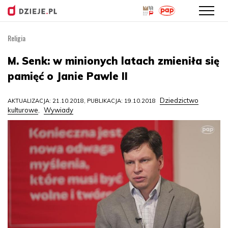
Religia
Przejdź
do
M. Senk: w minionych latach zmieniła się
treści
pamięć o Janie Pawle II
Dziedzictwo
AKTUALIZACJA: 21.10.2018, PUBLIKACJA: 19.10.2018
kulturowe
Wywiady
,