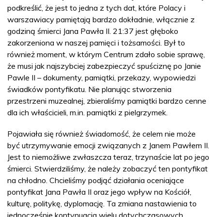
podkreślić, że jest to jedna z tych dat, które Polacy i
warszawiacy pamiętają bardzo dokładnie, włącznie z
godziną śmierci Jana Pawła II. 21:37 jest głęboko
zakorzeniona w naszej pamięci i tożsamości. Był to
również moment, w którym Centrum zdało sobie sprawę,
że musi jak najszybciej zabezpieczyć spuściznę po Janie
Pawle II – dokumenty, pamiątki, przekazy, wypowiedzi
świadków pontyfikatu. Nie planując stworzenia
przestrzeni muzealnej, zbieraliśmy pamiątki bardzo cenne
dla ich właścicieli, m.in. pamiątki z pielgrzymek.
Pojawiała się również świadomość, że celem nie może
być utrzymywanie emocji związanych z Janem Pawłem II.
Jest to niemożliwe zwłaszcza teraz, trzynaście lat po jego
śmierci. Stwierdziliśmy, że należy zobaczyć ten pontyfikat
na chłodno. Chcieliśmy podjąć działania oceniające
pontyfikat Jana Pawła II oraz jego wpływ na Kościół,
kulturę, politykę, dyplomację. Ta zmiana nastawienia to
jednocześnie kontynuacja wielu dotychczasowych