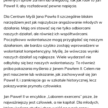
pewnych spraw żartem lub anegdotą, tak jak robił to Jan
Paweł II, aby rozładować pewne napięcia.
Dla Centrum Myśli Jana Pawła II szczególnie bliskim
narzędziem jest jak najszybsze angażowanie młodych w
działania. Mają oni stawać się nie tylko odbiorcami
naszych działań, ale również ich współtwórcami.
Początkowo wolontariusze mogą przyglądać się naszym
działaniom, ale bardzo szybko zostają wprowadzeni w
wolontariat kompetencyjny. Myślę, że wówczas wyniki
naszych działań są najlepsze. Wiele wydarzeń nie
odbyłoby się bez naszych wolontariuszy. To również
próba pokazania myślenia z Janem Pawłem II. Celem nie
jest nauczenie lub wskazanie, jak zachowywał się Jan
Paweł II, i zamknięcie go w szkatule historycznej, lecz
pokazywanie prymatu człowieka.
Jan Paweł II w encyklice „Laborem exercens” pisze, że
najważniejszy jest człowiek, a nie kapitał. Dla młodych,