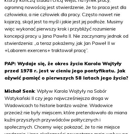
którzy kończą studia i chcą wejść na rynek pracy,
ogromną nowością jest stwierdzenie, że to praca jest dla
człowieka, a nie człowiek dla pracy. Często nawet nie
kojarzą, skąd jest ta myśl i jakie jest jej podłoże. Musimy
więc wykonać pierwszy krok i przybliżyć rozumienie
koncepcji pracy u Jana Pawła II. Nie zaczynamy jednak od
stwierdzenia: „a teraz pokażemy, jak Jan Paweł II w
+Laborem exercens+ traktował pracę”.
PAP: Wydaje się, że okres życia Karola Wojtyły
przed 1978 r. jest w cieniu jego pontyfikatu. Jak
ożywić pamięć o pierwszych 58 latach jego życia?
Michał Senk
: Wpływ Karola Wojtyły na Sobór
Watykański II czy jego najwcześniejsza droga w
Wadowicach to historie bardzo ważne. Wadowice
przecież nie były miejscem, które pretendowało do miana
kuźni przyszłych przywódców politycznych i
społecznych. Chcemy więc pokazać, że to nie miejsce