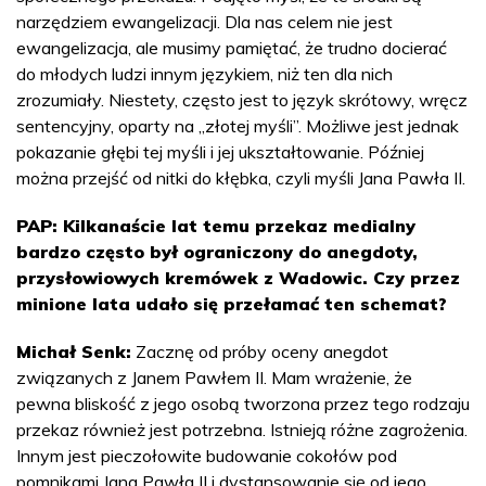
narzędziem ewangelizacji. Dla nas celem nie jest
ewangelizacja, ale musimy pamiętać, że trudno docierać
do młodych ludzi innym językiem, niż ten dla nich
zrozumiały. Niestety, często jest to język skrótowy, wręcz
sentencyjny, oparty na „złotej myśli”. Możliwe jest jednak
pokazanie głębi tej myśli i jej ukształtowanie. Później
można przejść od nitki do kłębka, czyli myśli Jana Pawła II.
PAP: Kilkanaście lat temu przekaz medialny
bardzo często był ograniczony do anegdoty,
przysłowiowych kremówek z Wadowic. Czy przez
minione lata udało się przełamać ten schemat?
Michał Senk:
Zacznę od próby oceny anegdot
związanych z Janem Pawłem II. Mam wrażenie, że
pewna bliskość z jego osobą tworzona przez tego rodzaju
przekaz również jest potrzebna. Istnieją różne zagrożenia.
Innym jest pieczołowite budowanie cokołów pod
pomnikami Jana Pawła II i dystansowanie się od jego