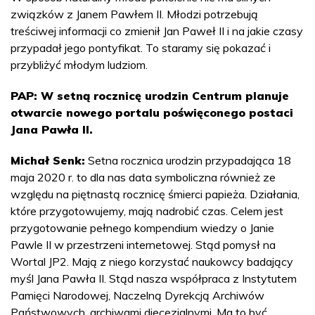
związków z Janem Pawłem II. Młodzi potrzebują
treściwej informacji co zmienił Jan Paweł II i na jakie czasy
przypadał jego pontyfikat. To staramy się pokazać i
przybliżyć młodym ludziom.
PAP: W setną rocznicę urodzin Centrum planuje
otwarcie nowego portalu poświęconego postaci
Jana Pawła II.
Michał Senk:
Setna rocznica urodzin przypadająca 18
maja 2020 r. to dla nas data symboliczna również ze
względu na piętnastą rocznicę śmierci papieża. Działania,
które przygotowujemy, mają nadrobić czas. Celem jest
przygotowanie pełnego kompendium wiedzy o Janie
Pawle II w przestrzeni internetowej. Stąd pomysł na
Wortal JP2. Mają z niego korzystać naukowcy badający
myśl Jana Pawła II. Stąd nasza współpraca z Instytutem
Pamięci Narodowej, Naczelną Dyrekcją Archiwów
Państwowych, archiwami diecezjalnymi. Ma to być