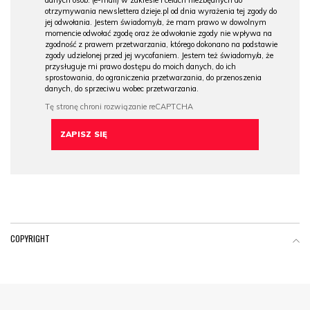
danych osob. (e-mail) w zakresie i celach niezbędnych do
otrzymywania newslettera dzieje.pl od dnia wyrażenia tej zgody do
jej odwołania. Jestem świadomy/a, że mam prawo w dowolnym
momencie odwołać zgodę oraz że odwołanie zgody nie wpływa na
zgodność z prawem przetwarzania, którego dokonano na podstawie
zgody udzielonej przed jej wycofaniem. Jestem też świadomy/a, że
przysługuje mi prawo dostępu do moich danych, do ich
sprostowania, do ograniczenia przetwarzania, do przenoszenia
danych, do sprzeciwu wobec przetwarzania.
COPYRIGHT