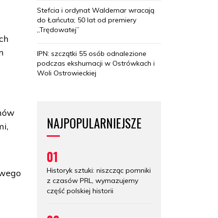
Stefcia i ordynat Waldemar wracają
do Łańcuta; 50 lat od premiery
„Trędowatej”
ch
m
IPN: szczątki 55 osób odnalezione
podczas ekshumacji w Ostrówkach i
Woli Ostrowieckiej
amów
NAJPOPULARNIEJSZE
i,
01
Historyk sztuki: niszcząc pomniki
owego
z czasów PRL, wymazujemy
część polskiej historii