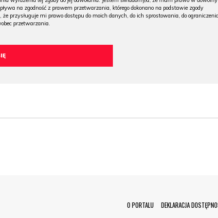
 dnia wyrażenia tej zgody do jej odwołania. Jestem świadomy/a, że mam prawo w dowoln
wpływa na zgodność z prawem przetwarzania, którego dokonano na podstawie zgody
, że przysługuje mi prawo dostępu do moich danych, do ich sprostowania, do ograniczeni
wobec przetwarzania.
Menu Footer
O PORTALU
DEKLARACJA DOSTĘPNO