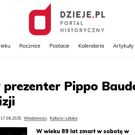
ieku
Rocznice
Postacie
Kalendaria
Artykuły
Przejdź
do
treści
 prezenter Pippo Bau
zji
 17.08.2025
Wiadomości
,
Kultura i sztuka
W wieku 89 lat zmarł w sobotę w