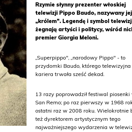
Rzymie słynny prezenter włoskiej
telewizji Pippo Baudo, nazywany je
„królem". Legendę i symbol telewizj
żegnają artyści i politycy, wśród nic
premier Giorgia Meloni.
„Superpippo", „narodowy Pippo" - to
przydomki Baudo, którego telewizyjna
kariera trwała sześć dekad.
13 razy poprowadził festiwal piosenki
San Remo; po raz pierwszy w 1968 rok
ostatni raz w 2008 roku. Wielokrotnie 
też dyrektorem artystycznym tego
najważniejszego wydarzenia w telewiz