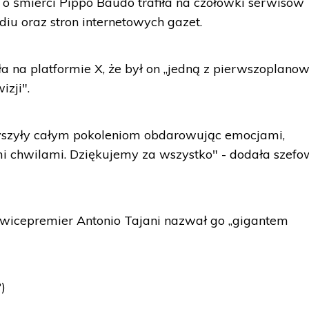
o śmierci Pippo Baudo trafiła na czołówki serwisów
diu oraz stron internetowych gazet.
ła na platformie X, że był on „jedną z pierwszoplano
izji".
rzyszyły całym pokoleniom obdarowując emocjami,
 chwilami. Dziękujemy za wszystko" - dodała szef
 wicepremier Antonio Tajani nazwał go „gigantem
)