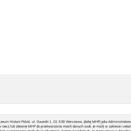
m Historii Polski, ul. Gwardii 1, 01-538 Warszawa, (dalej MHP) jako Administratora
 rzecz lub zlecenie MHP do przetwarzania moich danych osob. (e-mail) w zakresie i celac