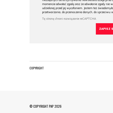
niezbędnych do otrzymywania newslettera dzieje.pl od
momencie odwołać zgodę oraz że odwołanie zgody nie 
udzielonej przed jej wycofaniem. Jestem też świadomy/a
przetwarzania, do przenoszenia danych, do sprzeciwu 
COPYRIGHT
© COPYRIGHT PAP 2026