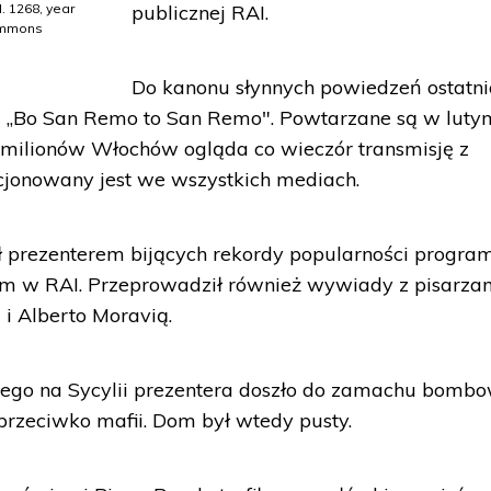
. 1268, year
publicznej RAI.
Commons
Do kanonu słynnych powiedzeń ostatni
łowa „Bo San Remo to San Remo". Powtarzane są w luty
 milionów Włochów ogląda co wieczór transmisję z
acjonowany jest we wszystkich mediach.
ył prezenterem bijących rekordy popularności progr
im w RAI. Przeprowadził również wywiady z pisarzam
 i Alberto Moravią.
go na Sycylii prezentera doszło do zamachu bomb
przeciwko mafii. Dom był wtedy pusty.