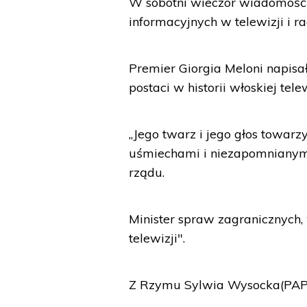
W sobotni wieczór wiadomość 
informacyjnych w telewizji i ra
Premier Giorgia Meloni napisa
postaci w historii włoskiej telew
„Jego twarz i jego głos towa
uśmiechami i niezapomnianymi
rządu.
Minister spraw zagranicznych,
telewizji".
Z Rzymu Sylwia Wysocka(PAP