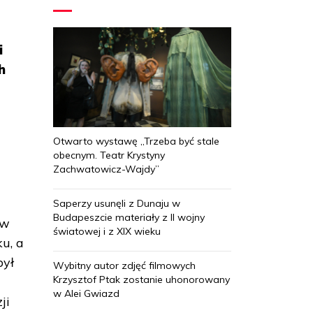
j
i
h
Otwarto wystawę „Trzeba być stale
obecnym. Teatr Krystyny
Zachwatowicz-Wajdy”
Saperzy usunęli z Dunaju w
Budapeszcie materiały z II wojny
 w
światowej i z XIX wieku
u, a
był
Wybitny autor zdjęć filmowych
Krzysztof Ptak zostanie uhonorowany
w Alei Gwiazd
ji