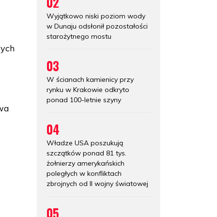
02
Wyjątkowo niski poziom wody
w Dunaju odsłonił pozostałości
starożytnego mostu
wych
03
W ścianach kamienicy przy
rynku w Krakowie odkryto
ponad 100-letnie szyny
owa
04
Władze USA poszukują
szczątków ponad 81 tys.
żołnierzy amerykańskich
poległych w konfliktach
zbrojnych od II wojny światowej
05