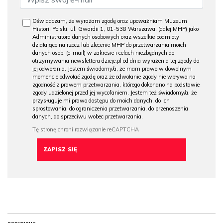
Oświadczam, że wyrażam zgodę oraz upoważniam Muzeum
Historii Polski, ul. Gwardii 1, 01-538 Warszawa, (dalej MHP) jako
Administratora danych osobowych oraz wszelkie podmioty
działające na rzecz lub zlecenie MHP do przetwarzania moich
danych osob. (e-mail) w zakresie i celach niezbędnych do
otrzymywania newslettera dzieje.pl od dnia wyrażenia tej zgody do
jej odwołania. Jestem świadomy/a, że mam prawo w dowolnym
momencie odwołać zgodę oraz że odwołanie zgody nie wpływa na
zgodność z prawem przetwarzania, którego dokonano na podstawie
zgody udzielonej przed jej wycofaniem. Jestem też świadomy/a, że
przysługuje mi prawo dostępu do moich danych, do ich
sprostowania, do ograniczenia przetwarzania, do przenoszenia
danych, do sprzeciwu wobec przetwarzania.