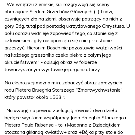
"We wnętrzu ziemskiej kuli rozgrywają się sceny
obrazujące Siedem Grzechów Głównych (...) Ludzi,
czyniących zło na ziemi, obserwuje patrzący na nich z
góry Bóg, tutaj pod postacią ukrzyżowanego Chrystusa. U
dołu obrazu widnieje zapowiedź tego, co stanie się z
człowiekiem, gdy nie opamięta się i nie przestanie
grzeszyć. Hieronim Bosch nie pozostawia wątpliwości -
na każdego grzesznika czeka piekło z całym jego
okrucieństwem" - opisują obraz w folderze
towarzyszącym wystawie jej organizatorzy.
Na ekspozycji można m.in. zobaczyć obraz założyciela
rodu Pietera Brueghla Starszego "Zmartwychwstanie",
który powstał około 1563 r.
„Na uwagę na pewno zasługują również dwa dzieła
będące wynikiem współpracy Jana Brueghla Starszego i
Pietera Paula Rubensa - to +Madonna z Dzieciątkiem
otoczona girlandą kwiatów+ oraz +Bójka przy stole do