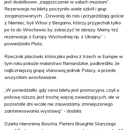
jest dodatkowe „zagęszczenie w salach muzeum”.
Rezerwacje na bilety poczyniło wiele szkół i grup
zorganizowanych. „Dzwonią do nas i przyjeżdżają goście
z Niemiec, byli Włosi z Bergamo, którzy przyjechali tylko
po to do Wrocławia, by zobaczyć te obrazy. Mamy też
rezerwacje z Europy Wschodniej np. z Ukrainy” -
powiedziała Pluta.
Rzecznik placówki, która jako jedna z trzech w Europie w
tym roku pokaże malarstwo flamandzkie, podkreśliła, że
najliczniejszą grupę stanowią jednak Polacy, a przede
wszystkim wrocławianie.
„W poniedziałki, gdy cena biletu jest promocyjna, czyli o
połowę niższa, jest trochę więcej zwiedzających, ale w
pozostałe dni wcale nie zauważamy zmniejszonego
zainteresowania wystawą” - dodała.
Dzieła Hieronima Boscha, Pietera Brueghla Starszego