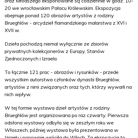
oraz Młodszego eksponowane są codziennie w godz. 10-
20 we wrocławskim Pałacu Królewskim. Ekspozycja
obejmuje ponad 120 obrazów artystów z rodziny
Brueghlów - arcydzieł flamandzkiego malarstwa z XVI i
XVII w.
Dzieła pochodzą niemal wyłącznie ze zbiorów
prywatnych kolekcjonerów z Europy, Stanów
Zjednoczonych i Izraela.
To łącznie 121 prac - obrazów i rysunków - przede
wszystkim autorstwa członków dynastii Brueghlów,
artystów z nimi związanych oraz tych, którzy wywarli na
nich wpływ.
W tej formie wystawa dzieł artystów z rodziny
Brueghlów jest organizowana po raz czwarty. Pierwsza
odsłona wystawy odbyła się w zeszłym roku we
Włoszech, później wystawa była prezentowana w
Izraelu i ponownie wróciła do Włoch. Ta ekspozycja to