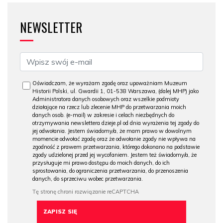
NEWSLETTER
Oświadczam, że wyrażam zgodę oraz upoważniam Muzeum
Historii Polski, ul. Gwardii 1, 01-538 Warszawa, (dalej MHP) jako
Administratora danych osobowych oraz wszelkie podmioty
działające na rzecz lub zlecenie MHP do przetwarzania moich
danych osob. (e-mail) w zakresie i celach niezbędnych do
otrzymywania newslettera dzieje.pl od dnia wyrażenia tej zgody do
jej odwołania. Jestem świadomy/a, że mam prawo w dowolnym
momencie odwołać zgodę oraz że odwołanie zgody nie wpływa na
zgodność z prawem przetwarzania, którego dokonano na podstawie
zgody udzielonej przed jej wycofaniem. Jestem też świadomy/a, że
przysługuje mi prawo dostępu do moich danych, do ich
sprostowania, do ograniczenia przetwarzania, do przenoszenia
danych, do sprzeciwu wobec przetwarzania.