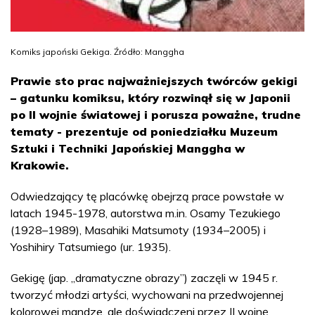
Komiks japoński Gekiga. Źródło: Manggha
Prawie sto prac najważniejszych twórców gekigi
– gatunku komiksu, który rozwinął się w Japonii
po II wojnie światowej i porusza poważne, trudne
tematy - prezentuje od poniedziałku Muzeum
Sztuki i Techniki Japońskiej Manggha w
Krakowie.
Odwiedzający tę placówkę obejrzą prace powstałe w
latach 1945-1978, autorstwa m.in. Osamy Tezukiego
(1928–1989), Masahiki Matsumoty (1934–2005) i
Yoshihiry Tatsumiego (ur. 1935).
Gekigę (jap. „dramatyczne obrazy”) zaczęli w 1945 r.
tworzyć młodzi artyści, wychowani na przedwojennej
kolorowej mandze, ale doświadczeni przez II wojnę