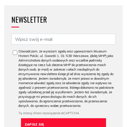
NEWSLETTER
Oświadczam, że wyrażam zgodę oraz upoważniam Muzeum
Historii Polski, ul. Gwardii 1, 01-538 Warszawa, (dalej MHP) jako
Administratora danych osobowych oraz wszelkie podmioty
działające na rzecz lub zlecenie MHP do przetwarzania moich
danych osob. (e-mail) w zakresie i celach niezbędnych do
otrzymywania newslettera dzieje.pl od dnia wyrażenia tej zgody do
jej odwołania. Jestem świadomy/a, że mam prawo w dowolnym
momencie odwołać zgodę oraz że odwołanie zgody nie wpływa na
zgodność z prawem przetwarzania, którego dokonano na podstawie
zgody udzielonej przed jej wycofaniem. Jestem też świadomy/a, że
przysługuje mi prawo dostępu do moich danych, do ich
sprostowania, do ograniczenia przetwarzania, do przenoszenia
danych, do sprzeciwu wobec przetwarzania.