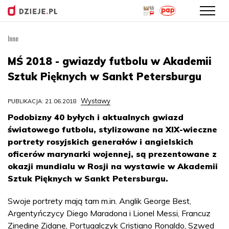
Inne
Przejdź
do
MŚ 2018 - gwiazdy futbolu w Akademii
treści
Sztuk Pięknych w Sankt Petersburgu
Wystawy
PUBLIKACJA: 21.06.2018
Podobizny 40 byłych i aktualnych gwiazd
światowego futbolu, stylizowane na XIX-wieczne
portrety rosyjskich generałów i angielskich
oficerów marynarki wojennej, są prezentowane z
okazji mundialu w Rosji na wystawie w Akademii
Sztuk Pięknych w Sankt Petersburgu.
Swoje portrety mają tam m.in. Anglik George Best,
Argentyńczycy Diego Maradona i Lionel Messi, Francuz
Zinedine Zidane, Portugalczyk Cristiano Ronaldo, Szwed