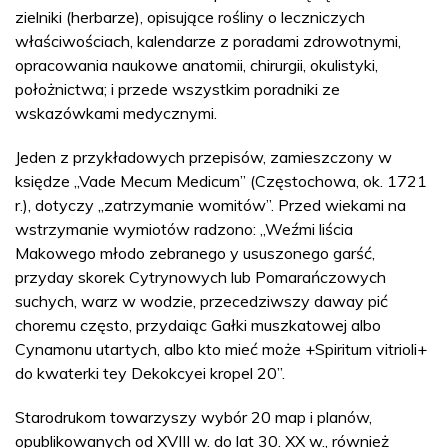
zielniki (herbarze), opisujące rośliny o leczniczych
właściwościach, kalendarze z poradami zdrowotnymi,
opracowania naukowe anatomii, chirurgii, okulistyki,
położnictwa; i przede wszystkim poradniki ze
wskazówkami medycznymi.
Jeden z przykładowych przepisów, zamieszczony w
księdze „Vade Mecum Medicum” (Częstochowa, ok. 1721
r.), dotyczy „zatrzymanie womitów”. Przed wiekami na
wstrzymanie wymiotów radzono: „Weźmi liścia
Makowego młodo zebranego y ususzonego garść,
przyday skorek Cytrynowych lub Pomarańczowych
suchych, warz w wodzie, przecedziwszy daway pić
choremu często, przydaiąc Gałki muszkatowej albo
Cynamonu utartych, albo kto mieć może +Spiritum vitrioli+
do kwaterki tey Dekokcyei kropel 20”.
Starodrukom towarzyszy wybór 20 map i planów,
opublikowanych od XVIII w. do lat 30. XX w., również