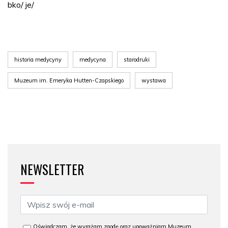
bko/ je/
historia medycyny
medycyna
starodruki
Muzeum im. Emeryka Hutten-Czapskiego
wystawa
NEWSLETTER
Oświadczam, że wyrażam zgodę oraz upoważniam Muzeum