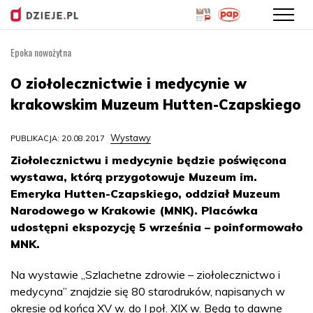
Epoka nowożytna
Przejdź
do
O ziołolecznictwie i medycynie w
treści
krakowskim Muzeum Hutten-Czapskiego
Wystawy
PUBLIKACJA: 20.08.2017
Ziołolecznictwu i medycynie będzie poświęcona
wystawa, którą przygotowuje Muzeum im.
Emeryka Hutten-Czapskiego, oddział Muzeum
Narodowego w Krakowie (MNK). Placówka
udostępni ekspozycję 5 września – poinformowało
MNK.
Na wystawie „Szlachetne zdrowie – ziołolecznictwo i
medycyna” znajdzie się 80 starodruków, napisanych w
okresie od końca XV w. do I poł. XIX w. Będą to dawne