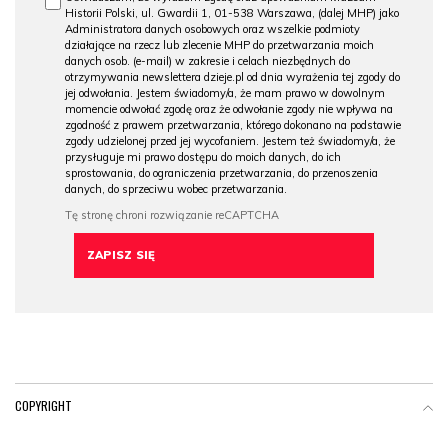
Historii Polski, ul. Gwardii 1, 01-538 Warszawa, (dalej MHP) jako
Administratora danych osobowych oraz wszelkie podmioty
działające na rzecz lub zlecenie MHP do przetwarzania moich
danych osob. (e-mail) w zakresie i celach niezbędnych do
otrzymywania newslettera dzieje.pl od dnia wyrażenia tej zgody do
jej odwołania. Jestem świadomy/a, że mam prawo w dowolnym
momencie odwołać zgodę oraz że odwołanie zgody nie wpływa na
zgodność z prawem przetwarzania, którego dokonano na podstawie
zgody udzielonej przed jej wycofaniem. Jestem też świadomy/a, że
przysługuje mi prawo dostępu do moich danych, do ich
sprostowania, do ograniczenia przetwarzania, do przenoszenia
danych, do sprzeciwu wobec przetwarzania.
COPYRIGHT