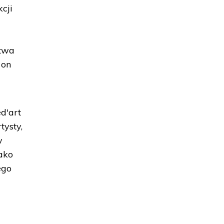
cji
stwa
 on
d'art
tysty,
w
ako
ego