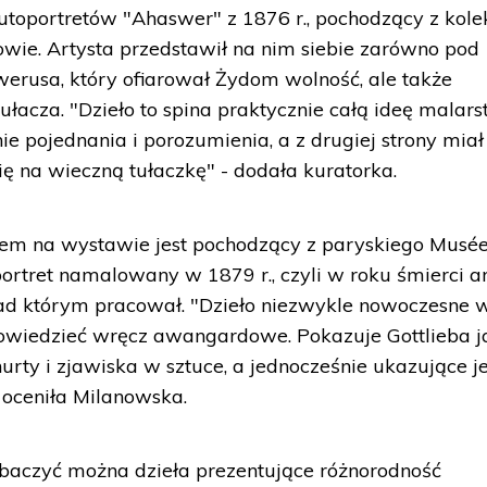
autoportretów "Ahaswer" z 1876 r., pochodzący z kolek
e. Artysta przedstawił na nim siebie zarówno pod
werusa, który ofiarował Żydom wolność, ale także
acza. "Dzieło to spina praktycznie całą ideę malar
nie pojednania i porozumienia, a z drugiej strony miał
ię na wieczną tułaczkę" - dodała kuratorka.
em na wystawie jest pochodzący z paryskiego Musée
portret namalowany w 1879 r., czyli w roku śmierci ar
nad którym pracował. "Dzieło niezwykle nowoczesne 
owiedzieć wręcz awangardowe. Pokazuje Gottlieba j
urty i zjawiska w sztuce, a jednocześnie ukazujące j
 oceniła Milanowska.
zobaczyć można dzieła prezentujące różnorodność