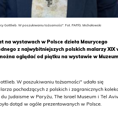
y Gottlieb. W poszukiwaniu tożsamości". Fot. PAP/G. Michałowski
at na wystawach w Polsce dzieła Maurycego
dnego z najwybitniejszych polskich malarzy XIX 
można oglądać od piątku na wystawie w Muzeu
tlieb. W poszukiwaniu tożsamości" udało się
arza pochodzących z polskich i zagranicznych kolekcj
ire du Judaisme w Paryżu, The Israel Museum i Tel Avi
e było dotąd w ogóle prezentowanych w Polsce.