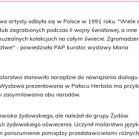
a artysty odbyła się w Polsce w 1991 roku. "Wiele d
 lub zagrabionych podczas II wojny światowej, a inne
muzealnych kolekcjach na całym świecie. Zgromadze
 łatwe" - powiedziała PAP kurator wystawy Maria
 malarstwo stanowiło narzędzie do nawiązania dialogu
 Wystawa prezentowana w Pałacu Herbsta ma przyb
 i zasymilowania obu narodów.
dowiska żydowskiego, ale należał do grupy Żydów
zyli żydowskiego oświecenia. Uczynił malarstwo języ
m porozumienie pomiędzy przedstawicielami różnyc