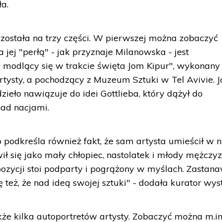
a.
została na trzy części. W pierwszej można zobaczyć
 jej "perłą" - jak przyznaje Milanowska - jest
 modlący się w trakcie święta Jom Kipur", wykonany
artysty, a pochodzący z Muzeum Sztuki w Tel Avivie. 
zieło nawiązuje do idei Gottlieba, który dążył do
nad nacjami.
o podkreśla również fakt, że sam artysta umieścił w 
ił się jako mały chłopiec, nastolatek i młody mężczyz
pozycji stoi podparty i pogrążony w myślach. Zastan
 też, że nad ideą swojej sztuki" - dodała kurator wys
e kilka autoportretów artysty. Zobaczyć można m.in