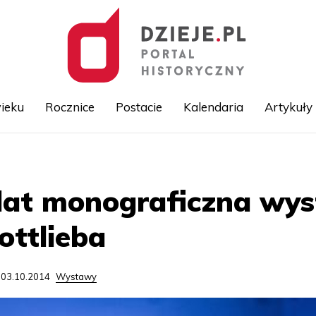
ieku
Rocznice
Postacie
Kalendaria
Artykuły
Przejdź
do
treści
lat monograficzna wys
ttlieba
 03.10.2014
Wystawy