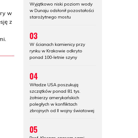
Wyjątkowo niski poziom wody
w Dunaju odsłonił pozostałości
óry w
starożytnego mostu
sję z
03
mi.
W ścianach kamienicy przy
rynku w Krakowie odkryto
ponad 100-letnie szyny
04
Władze USA poszukują
szczątków ponad 81 tys.
żołnierzy amerykańskich
poległych w konfliktach
zbrojnych od II wojny światowej
05
Prof. Klęczar: czasem sami