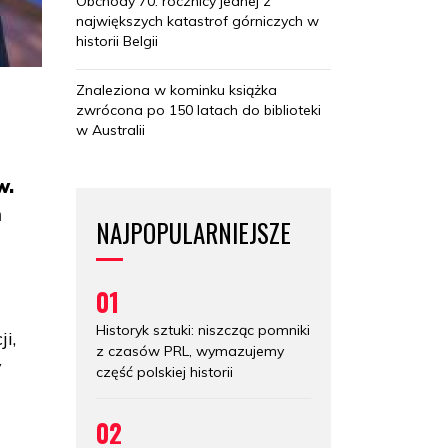
Obchody 70. rocznicy jednej z
największych katastrof górniczych w
historii Belgii
Znaleziona w kominku książka
zwrócona po 150 latach do biblioteki
w Australii
w.
m
NAJPOPULARNIEJSZE
01
Historyk sztuki: niszcząc pomniki
i,
z czasów PRL, wymazujemy
v
część polskiej historii
02