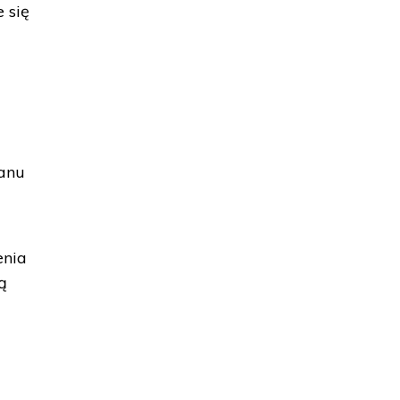
 się
tanu
enia
ą