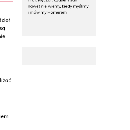
nawet nie wiemy, kiedy myślimy
i mówimy Homerem
zieł
 są
nie
liżać
kiem
h