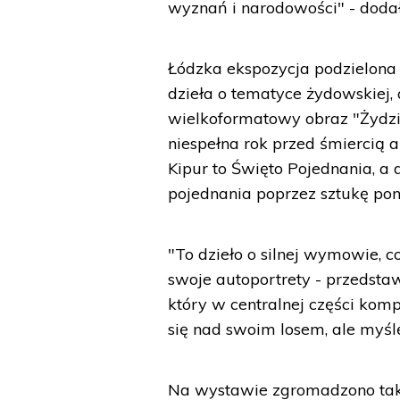
wyznań i narodowości" - dodał
Łódzka ekspozycja podzielona 
dzieła o tematyce żydowskiej, a
wielkoformatowy obraz "Żydzi
niespełna rok przed śmiercią 
Kipur to Święto Pojednania, a d
pojednania poprzez sztukę po
"To dzieło o silnej wymowie, c
swoje autoportrety - przedstaw
który w centralnej części kom
się nad swoim losem, ale myślę
Na wystawie zgromadzono takż