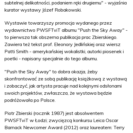
subtelnej delikatności, podaniem ręki drugiemu" - wyjaśnia
kurator wystawy Józef Robakowski.
Wystawie towarzyszy promocja wydanego przez
wydawnictwo PWSFTviT albumu "Push the Sky Away" -
to pierwsza tak obszerna publikacja prac Zbierskiego.
Zawiera też tekst prof. Eleonory Jedlińskiej oraz wiersz
Patti Smith - amerykańskiej wokalistki, autorki piosenek i
poetki - napisany specjalnie do tego albumu.
"Push the Sky Away" to dobra okazja, żeby
skonfrontować ze sobą publikację książkową z wystawą
i zobaczyć, jak artysta pracuje nad kolejnymi odsłonami
swoich projektów, zwłaszcza, że wystawa będzie
podróżowała po Polsce.
Piotr Zbierski (rocznik 1987) jest absolwentem
PWSFTviT w Łodzi; zwycięzcą konkursu Leica Oscar
Barnack Newcomer Award (2012) oraz laureatem: Terry