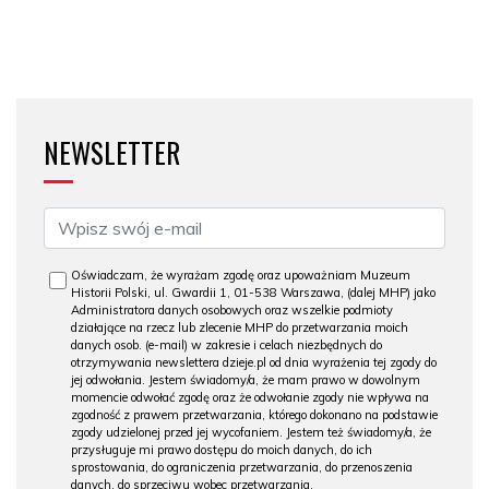
NEWSLETTER
Oświadczam, że wyrażam zgodę oraz upoważniam Muzeum
Historii Polski, ul. Gwardii 1, 01-538 Warszawa, (dalej MHP) jako
Administratora danych osobowych oraz wszelkie podmioty
działające na rzecz lub zlecenie MHP do przetwarzania moich
danych osob. (e-mail) w zakresie i celach niezbędnych do
otrzymywania newslettera dzieje.pl od dnia wyrażenia tej zgody do
jej odwołania. Jestem świadomy/a, że mam prawo w dowolnym
momencie odwołać zgodę oraz że odwołanie zgody nie wpływa na
zgodność z prawem przetwarzania, którego dokonano na podstawie
zgody udzielonej przed jej wycofaniem. Jestem też świadomy/a, że
przysługuje mi prawo dostępu do moich danych, do ich
sprostowania, do ograniczenia przetwarzania, do przenoszenia
danych, do sprzeciwu wobec przetwarzania.