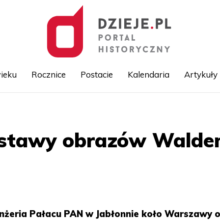
ieku
Rocznice
Postacie
Kalendaria
Artykuły
Przejdź
do
treści
stawy obrazów Walde
ranżeria Pałacu PAN w Jabłonnie koło Warszawy 