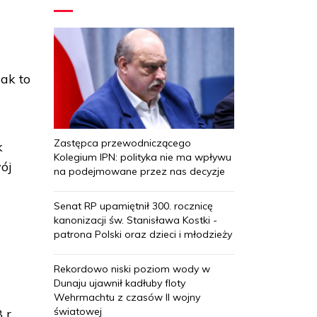
jak to
Zastępca przewodniczącego
k
Kolegium IPN: polityka nie ma wpływu
ój
na podejmowane przez nas decyzje
Senat RP upamiętnił 300. rocznicę
kanonizacji św. Stanisława Kostki -
patrona Polski oraz dzieci i młodzieży
Rekordowo niski poziom wody w
Dunaju ujawnił kadłuby floty
Wehrmachtu z czasów II wojny
światowej
 r.