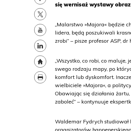
się wernisaż wystawy obra
„Malarstwo »Majora« będzie ch
lidera, będą poszukiwali krasn
zrobi” – pisze profesor ASP, d
„Wszystko, co robi, co maluje, 
swego rodzaju mapy, po który
komfort lub dyskomfort. Inaczej
wielbiciele »Majora«, a polity
Obawiając się działania żartu
zaboleć” – kontynuuje ekspertk
Waldemar Fydrych studiował his
organizatorów happenerskieg