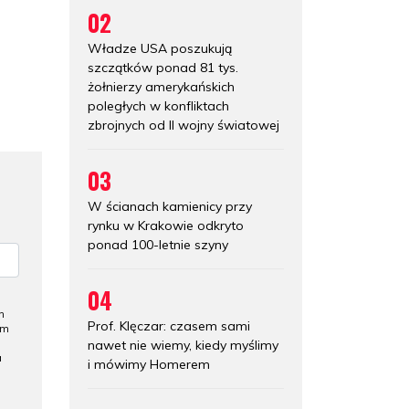
02
Władze USA poszukują
szczątków ponad 81 tys.
żołnierzy amerykańskich
poległych w konfliktach
zbrojnych od II wojny światowej
03
W ścianach kamienicy przy
rynku w Krakowie odkryto
ponad 100-letnie szyny
04
h
Prof. Klęczar: czasem sami
ym
nawet nie wiemy, kiedy myślimy
a
i mówimy Homerem