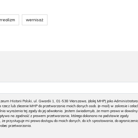
rrealizm
wernisaż
m Historii Polski, ul. Gwardii 1, 01-538 Warszawa, (dalej MHP) jako Administratora
 rzecz lub zlecenie MHP do przetwarzania moich danych osob. (e-mail) w zakresie i celac
 dnia wyrażenia tej zgody do jej odwołania. Jestem świadomy/a, że mam prawo w dowoln
wpływa na zgodność z prawem przetwarzania, którego dokonano na podstawie zgody
, że przysługuje mi prawo dostępu do moich danych, do ich sprostowania, do ograniczeni
wobec przetwarzania.