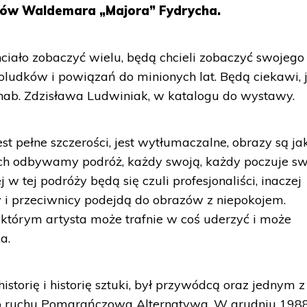
zów Waldemara „Majora” Fydrycha.
ciało zobaczyć wielu, będą chcieli zobaczyć swojego
oludków i powiązań do minionych lat. Będą ciekawi, 
r hab. Zdzisława Ludwiniak, w katalogu do wystawy.
jest pełne szczerości, jest wytłumaczalne, obrazy są ja
ch odbywamy podróż, każdy swoją, każdy poczuje sw
 w tej podróży będą się czuli profesjonaliści, inaczej
cy i przeciwnicy podejdą do obrazów z niepokojem.
, którym artysta może trafnie w coś uderzyć i może
a.
torię i historię sztuki, był przywódcą oraz jednym z
o ruchu Pomarańczowa Alternatywa. W grudniu 1988