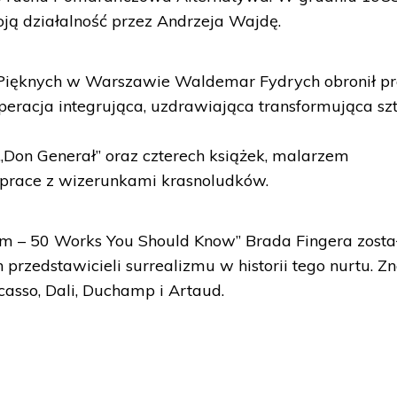
ją działalność przez Andrzeja Wajdę.
 Pięknych w Warszawie Waldemar Fydrych obronił p
peracja integrująca, uzdrawiająca transformująca szt
 „Don Generał” oraz czterech książek, malarzem
prace z wizerunkami krasnoludków.
sm – 50 Works You Should Know” Brada Fingera zosta
przedstawicieli surrealizmu w historii tego nurtu. Zn
casso, Dali, Duchamp i Artaud.