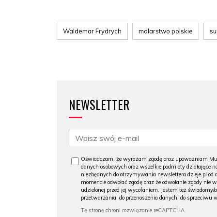
Waldemar Frydrych
malarstwo polskie
su
NEWSLETTER
Oświadczam, że wyrażam zgodę oraz upoważniam Muzeu
danych osobowych oraz wszelkie podmioty działające na
niezbędnych do otrzymywania newslettera dzieje.pl od
momencie odwołać zgodę oraz że odwołanie zgody nie 
udzielonej przed jej wycofaniem. Jestem też świadomy/a
przetwarzania, do przenoszenia danych, do sprzeciwu 