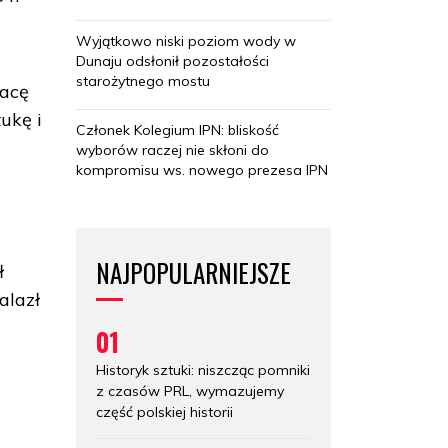
Wyjątkowo niski poziom wody w
Dunaju odsłonił pozostałości
starożytnego mostu
racę
ukę i
Członek Kolegium IPN: bliskość
wyborów raczej nie skłoni do
kompromisu ws. nowego prezesa IPN
NAJPOPULARNIEJSZE
ł
alazł
01
Historyk sztuki: niszcząc pomniki
z czasów PRL, wymazujemy
część polskiej historii