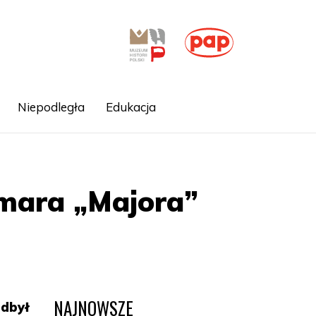
Niepodległa
Edukacja
mara „Majora”
NAJNOWSZE
odbył