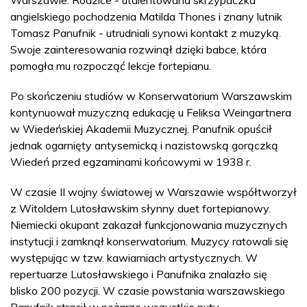
angielskiego pochodzenia Matilda Thones i znany lutnik
Tomasz Panufnik - utrudniali synowi kontakt z muzyką.
Swoje zainteresowania rozwinął dzięki babce, która
pomogła mu rozpocząć lekcje fortepianu.
Po skończeniu studiów w Konserwatorium Warszawskim
kontynuował muzyczną edukację u Feliksa Weingartnera
w Wiedeńskiej Akademii Muzycznej. Panufnik opuścił
jednak ogarnięty antysemicką i nazistowską gorączką
Wiedeń przed egzaminami końcowymi w 1938 r.
W czasie II wojny światowej w Warszawie współtworzył
z Witoldem Lutosławskim słynny duet fortepianowy.
Niemiecki okupant zakazał funkcjonowania muzycznych
instytucji i zamknął konserwatorium. Muzycy ratowali się
występując w tzw. kawiarniach artystycznych. W
repertuarze Lutosławskiego i Panufnika znalazło się
blisko 200 pozycji. W czasie powstania warszawskiego
Panufnik stracił w pożarze wszystkie nuty.