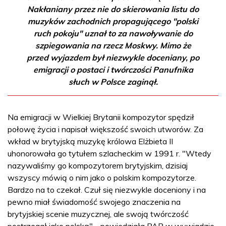
Nakłaniany przez nie do skierowania listu do
muzyków zachodnich propagującego "polski
ruch pokoju" uznał to za nawoływanie do
szpiegowania na rzecz Moskwy. Mimo że
przed wyjazdem był niezwykle doceniany, po
emigracji o postaci i twórczości Panufnika
słuch w Polsce zaginął.
Na emigracji w Wielkiej Brytanii kompozytor spędził
połowę życia i napisał większość swoich utworów. Za
wkład w brytyjską muzykę królowa Elżbieta II
uhonorowała go tytułem szlacheckim w 1991 r. "Wtedy
nazywaliśmy go kompozytorem brytyjskim, dzisiaj
wszyscy mówią o nim jako o polskim kompozytorze.
Bardzo na to czekał. Czuł się niezwykle doceniony i na
pewno miał świadomość swojego znaczenia na
brytyjskiej scenie muzycznej, ale swoją twórczość
postrzegał jako polską" - powiedziała PAP w wywiadzie