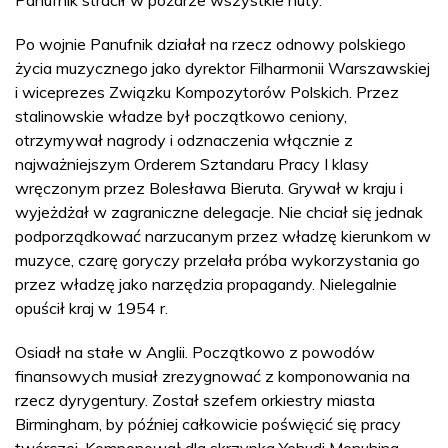
Po wojnie Panufnik działał na rzecz odnowy polskiego
życia muzycznego jako dyrektor Filharmonii Warszawskiej
i wiceprezes Związku Kompozytorów Polskich. Przez
stalinowskie władze był początkowo ceniony,
otrzymywał nagrody i odznaczenia włącznie z
najważniejszym Orderem Sztandaru Pracy I klasy
wręczonym przez Bolesława Bieruta. Grywał w kraju i
wyjeżdżał w zagraniczne delegacje. Nie chciał się jednak
podporządkować narzucanym przez władzę kierunkom w
muzyce, czarę goryczy przelała próba wykorzystania go
przez władzę jako narzędzia propagandy. Nielegalnie
opuścił kraj w 1954 r.
Osiadł na stałe w Anglii. Początkowo z powodów
finansowych musiał zrezygnować z komponowania na
rzecz dyrygentury. Został szefem orkiestry miasta
Birmingham, by później całkowicie poświęcić się pracy
twórczej. Komponował dla skrzypka Yehudi Menuhina,