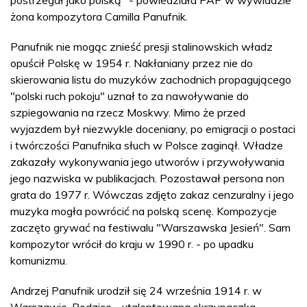
żona kompozytora Camilla Panufnik.
Panufnik nie mogąc znieść presji stalinowskich władz
opuścił Polskę w 1954 r. Nakłaniany przez nie do
skierowania listu do muzyków zachodnich propagującego
"polski ruch pokoju" uznał to za nawoływanie do
szpiegowania na rzecz Moskwy. Mimo że przed
wyjazdem był niezwykle doceniany, po emigracji o postaci
i twórczości Panufnika słuch w Polsce zaginął. Władze
zakazały wykonywania jego utworów i przywoływania
jego nazwiska w publikacjach. Pozostawał persona non
grata do 1977 r. Wówczas zdjęto zakaz cenzuralny i jego
muzyka mogła powrócić na polską scenę. Kompozycje
zaczęto grywać na festiwalu "Warszawska Jesień". Sam
kompozytor wrócił do kraju w 1990 r. - po upadku
komunizmu.
Andrzej Panufnik urodził się 24 września 1914 r. w
Warszawie. Rodzice - utalentowana skrzypaczka