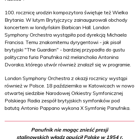
100. rocznicę urodzin kompozytora świętuje też Wielka
Brytania. W lutym Brytyjczycy zainaugurowali obchody
koncertem w londyńskim Barbican Hall. London
Symphony Orchestra wystąpiła pod dyrekcją Michaela
Francisa. Temu znakomitemu dyrygentowi - jak pisał
brytyjski "The Guardian" - bardziej przypadła do gustu
polityczna furia Panufnika niż melancholia Antonina
Dvoraka, którego utwór również znalazł się w programie.
London Symphony Orchestra z okazji rocznicy wystąpi
również w Polsce. 18 października w Katowicach w nowo
otwartej siedzibie Narodowej Orkiestry Symfonicznej
Polskiego Radia zespół brytyjskich symfoników pod
batutą Antonio Pappano wykona X Symfonię Panufnika.
Panufnik nie mogąc znieść presji
stalinowskich władz opuścił Polskę w 1954 r.