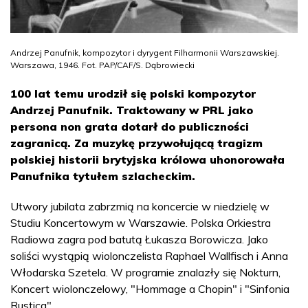
Andrzej Panufnik, kompozytor i dyrygent Filharmonii Warszawskiej.
Warszawa, 1946. Fot. PAP/CAF/S. Dąbrowiecki
100 lat temu urodził się polski kompozytor
Andrzej Panufnik. Traktowany w PRL jako
persona non grata dotarł do publiczności
zagranicą. Za muzykę przywołującą tragizm
polskiej historii brytyjska królowa uhonorowała
Panufnika tytułem szlacheckim.
Utwory jubilata zabrzmią na koncercie w niedzielę w
Studiu Koncertowym w Warszawie. Polska Orkiestra
Radiowa zagra pod batutą Łukasza Borowicza. Jako
soliści wystąpią wiolonczelista Raphael Wallfisch i Anna
Włodarska Szetela. W programie znalazły się Nokturn,
Koncert wiolonczelowy, "Hommage a Chopin" i "Sinfonia
Rustica".