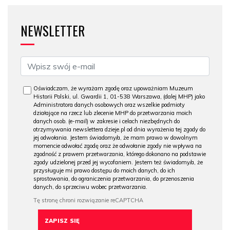
NEWSLETTER
Oświadczam, że wyrażam zgodę oraz upoważniam Muzeum
Historii Polski, ul. Gwardii 1, 01-538 Warszawa, (dalej MHP) jako
Administratora danych osobowych oraz wszelkie podmioty
działające na rzecz lub zlecenie MHP do przetwarzania moich
danych osob. (e-mail) w zakresie i celach niezbędnych do
otrzymywania newslettera dzieje.pl od dnia wyrażenia tej zgody do
jej odwołania. Jestem świadomy/a, że mam prawo w dowolnym
momencie odwołać zgodę oraz że odwołanie zgody nie wpływa na
zgodność z prawem przetwarzania, którego dokonano na podstawie
zgody udzielonej przed jej wycofaniem. Jestem też świadomy/a, że
przysługuje mi prawo dostępu do moich danych, do ich
sprostowania, do ograniczenia przetwarzania, do przenoszenia
danych, do sprzeciwu wobec przetwarzania.