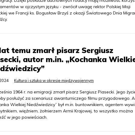
igracji. Dzięki posłudze duchownych rodacy mają możliwość korzys
amentów w ojczystym języku - zwrócił uwagę rektor Polskiej Misji
ckiej we Francji ks. Bogusław Brzyś z okazji Światowego Dnia Migra
źcy.
lat temu zmarł pisarz Sergiusz
secki, autor m.in. „Kochanka Wielkie
dźwiedzicy”
.2024
Kultura i sztuka w okresie międzywojennym
eśnia 1964 r. na emigracji zmarł pisarz Sergiusz Piasecki. Jego życi
by posłużyć za scenariusz awanturniczego filmu przygodowego. A
anka Wielkiej Niedźwiedzicy” był m.in. buntownikiem, agentem wyw
ytnikiem, więźniem, żołnierzem Armii Krajowej, to wszystko można
eźć w jego powieściach.