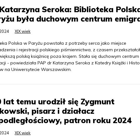
Katarzyna Seroka: Biblioteka Polsk
ryżu była duchowym centrum emigra
.2024
XIX wiek
oteka Polska w Paryżu powstała z potrzeby serca jako miejsce
zenia i rejestracji polskiego piśmiennictwa, z czasem przekształcił
większą polską książnicę poza krajem. Stała się duchowym centrum
cji - powiedziała PAP dr Katarzyna Seroka z Katedry Książki i Histor
w na Uniwersytecie Warszawskim.
 lat temu urodził się Zygmunt
kowski, pisarz i działacz
podległościowy, patron roku 2024
.2024
XIX wiek