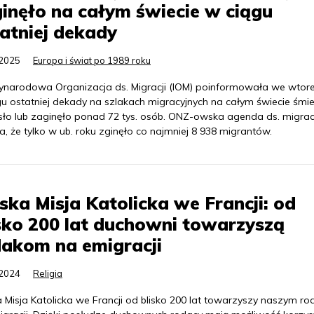
inęło na całym świecie w ciągu
atniej dekady
.2025
Europa i świat po 1989 roku
ynarodowa Organizacja ds. Migracji (IOM) poinformowała we wtore
gu ostatniej dekady na szlakach migracyjnych na całym świecie śmie
sło lub zaginęło ponad 72 tys. osób. ONZ-owska agenda ds. migrac
, że tylko w ub. roku zginęło co najmniej 8 938 migrantów.
ska Misja Katolicka we Francji: od
sko 200 lat duchowni towarzyszą
akom na emigracji
.2024
Religia
a Misja Katolicka we Francji od blisko 200 lat towarzyszy naszym r