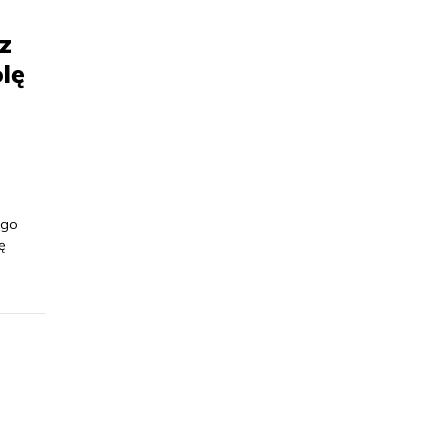
z
lę
ego
ę