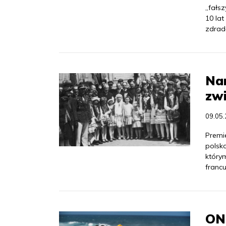
„fałs
10 lat
zdrad
Nan
zw
09.05
Premi
polsko
którym
francu
ONZ