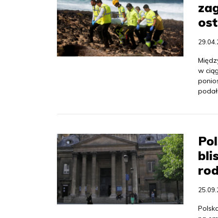
zag
ost
29.04
Międz
w cią
ponio
podała
Pol
bli
rod
25.09
Polsk