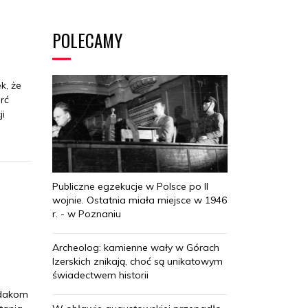
POLECAMY
k, że
rć
ji
Publiczne egzekucje w Polsce po II
wojnie. Ostatnia miała miejsce w 1946
r. - w Poznaniu
Archeolog: kamienne wały w Górach
Izerskich znikają, choć są unikatowym
świadectwem historii
odakom