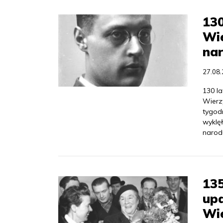
130
Wie
na
27.08
130 la
Wierz
tygodn
wyklęł
narod
135
up
Wie