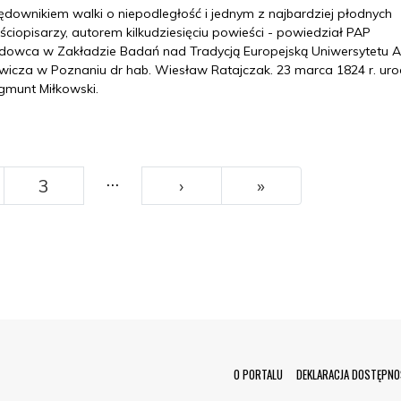
rędownikiem walki o niepodległość i jednym z najbardziej płodnych
ciopisarzy, autorem kilkudziesięciu powieści - powiedział PAP
dowca w Zakładzie Badań nad Tradycją Europejską Uniwersytetu
ewicza w Poznaniu dr hab. Wiesław Ratajczak. 23 marca 1824 r. uro
ygmunt Miłkowski.
…
››
Ostatni
3
›
»
Menu Footer
O PORTALU
DEKLARACJA DOSTĘPNO