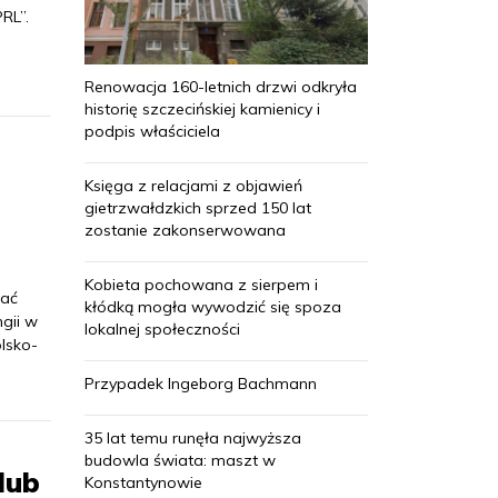
RL”.
Renowacja 160-letnich drzwi odkryła
historię szczecińskiej kamienicy i
podpis właściciela
Księga z relacjami z objawień
gietrzwałdzkich sprzed 150 lat
zostanie zakonserwowana
Kobieta pochowana z sierpem i
sać
kłódką mogła wywodzić się spoza
ngii w
lokalnej społeczności
olsko-
Przypadek Ingeborg Bachmann
35 lat temu runęła najwyższa
budowla świata: maszt w
lub
Konstantynowie