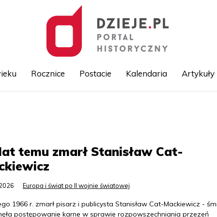
ieku
Rocznice
Postacie
Kalendaria
Artykuły
Przejdź
do
treści
lat temu zmarł Stanisław Cat-
ckiewicz
.2026
Europa i świat po II wojnie światowej
ego 1966 r. zmarł pisarz i publicysta Stanisław Cat-Mackiewicz - śm
ęła postępowanie karne w sprawie rozpowszechniania przezeń