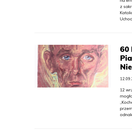
na em
z sakr
Katoli
Uchod
60 
Pia
Nie
12.09
12 wrz
mogło
„Koch
przem
odnal