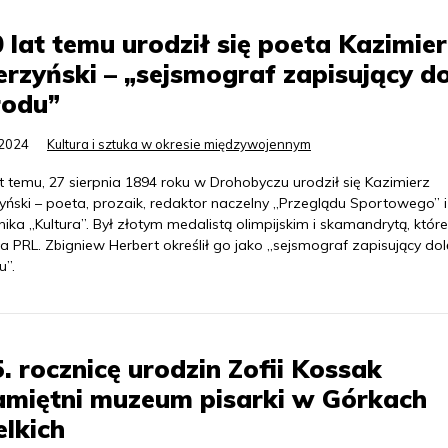
 lat temu urodził się poeta Kazimier
rzyński – „sejsmograf zapisujący do
rodu”
.2024
Kultura i sztuka w okresie międzywojennym
t temu, 27 sierpnia 1894 roku w Drohobyczu urodził się Kazimierz
yński – poeta, prozaik, redaktor naczelny „Przeglądu Sportowego” i
ika „Kultura”. Był złotym medalistą olimpijskim i skamandrytą, któr
a PRL. Zbigniew Herbert określił go jako „sejsmograf zapisujący dol
u”.
. rocznicę urodzin Zofii Kossak
amiętni muzeum pisarki w Górkach
lkich