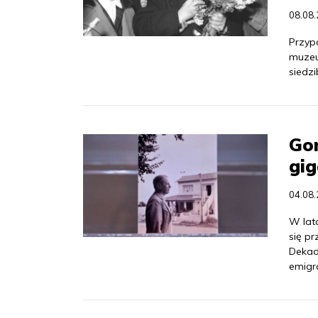
08.08
Przyp
muzeu
siedz
Gom
gig
04.08
W lat
się pr
Dekadę
emigra