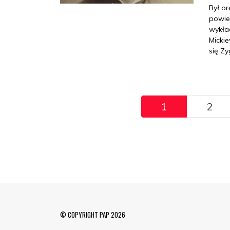
Był o
powieś
wykła
Micki
się Z
Pagination
1
2
© COPYRIGHT PAP 2026