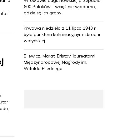
tania
W obławie augustowskiej przepadło
600 Polaków - wciąż nie wiadomo,
gdzie są ich groby
nta i
Krwawa niedziela z 11 lipca 1943 r.
była punktem kulminacyjnym zbrodni
wołyńskiej
Bilewicz, Marat, Eristavi laureatami
j
Międzynarodowej Nagrody im.
Witolda Pileckiego
e
utor
iadu,