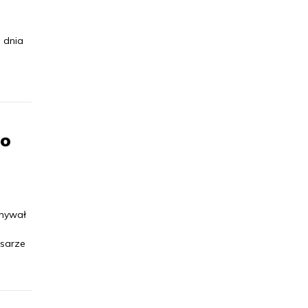
 dnia
do
ymywał
isarze