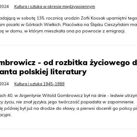
.2024
Kultura i sztuka w okresie międzywojennym
adającą w sobotę 135. rocznicę urodzin Zofii Kossak upamiętni tego
m pisarki w Górkach Wielkich. Placówka na Śląsku Cieszyńskim ma
ibę w domu, w którym mieszkała ona po powrocie z emigracji.
browicz - od rozbitka życiowego 
anta polskiej literatury
.2024
Kultura i sztuka 1945-1989
ach 40. w Argentynie Witold Gombrowicz był na dnie - ledwie utrz
zy życiu, nie znał języka, jego twórczość popadała w zapomnienie.
 później był już na drodze do sławy, a pierwsi docenili go polscy p
cyjni.