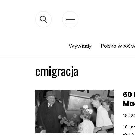
Wywiady
Polska w XX w
Search
emigracja
60 
Ma
18.02
18 lut
zamkn