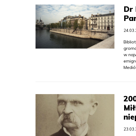
Dr 
Pa
24.03
Bibli
gromad
w naj
emigra
Medió
200
Mił
nie
23.03