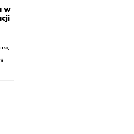
a w
cji
a się
ii