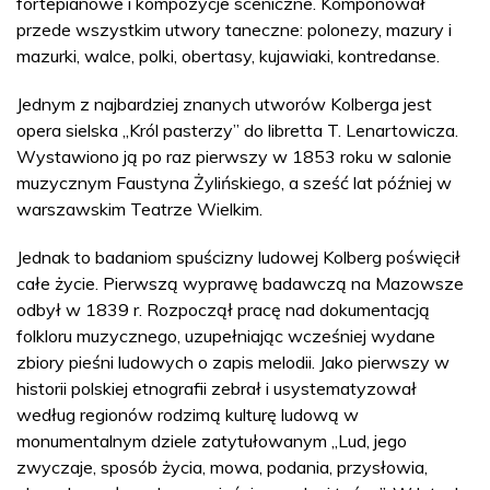
fortepianowe i kompozycje sceniczne. Komponował
przede wszystkim utwory taneczne: polonezy, mazury i
mazurki, walce, polki, obertasy, kujawiaki, kontredanse.
Jednym z najbardziej znanych utworów Kolberga jest
opera sielska „Król pasterzy” do libretta T. Lenartowicza.
Wystawiono ją po raz pierwszy w 1853 roku w salonie
muzycznym Faustyna Żylińskiego, a sześć lat później w
warszawskim Teatrze Wielkim.
Jednak to badaniom spuścizny ludowej Kolberg poświęcił
całe życie. Pierwszą wyprawę badawczą na Mazowsze
odbył w 1839 r. Rozpoczął pracę nad dokumentacją
folkloru muzycznego, uzupełniając wcześniej wydane
zbiory pieśni ludowych o zapis melodii. Jako pierwszy w
historii polskiej etnografii zebrał i usystematyzował
według regionów rodzimą kulturę ludową w
monumentalnym dziele zatytułowanym „Lud, jego
zwyczaje, sposób życia, mowa, podania, przysłowia,