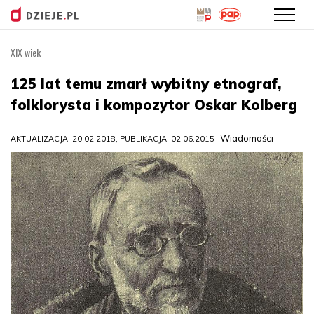
XIX wiek
Przejdź
do
125 lat temu zmarł wybitny etnograf,
treści
folklorysta i kompozytor Oskar Kolberg
Wiadomości
AKTUALIZACJA: 20.02.2018, PUBLIKACJA: 02.06.2015