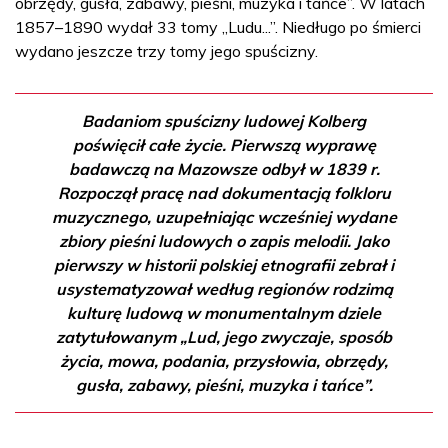
obrzędy, gusła, zabawy, pieśni, muzyka i tańce”. W latach
1857–1890 wydał 33 tomy „Ludu...”. Niedługo po śmierci
wydano jeszcze trzy tomy jego spuścizny.
Badaniom spuścizny ludowej Kolberg
poświęcił całe życie. Pierwszą wyprawę
badawczą na Mazowsze odbył w 1839 r.
Rozpoczął pracę nad dokumentacją folkloru
muzycznego, uzupełniając wcześniej wydane
zbiory pieśni ludowych o zapis melodii. Jako
pierwszy w historii polskiej etnografii zebrał i
usystematyzował według regionów rodzimą
kulturę ludową w monumentalnym dziele
zatytułowanym „Lud, jego zwyczaje, sposób
życia, mowa, podania, przysłowia, obrzędy,
gusła, zabawy, pieśni, muzyka i tańce”.