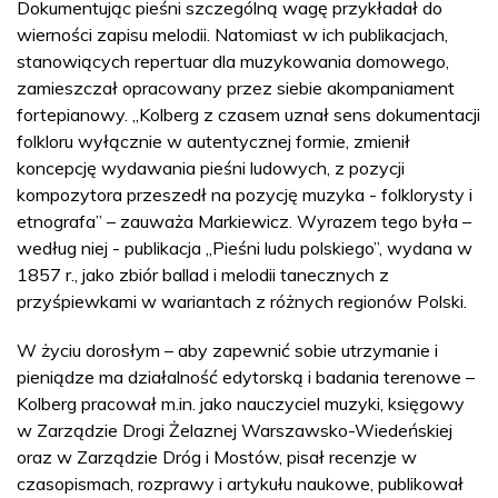
Dokumentując pieśni szczególną wagę przykładał do
wierności zapisu melodii. Natomiast w ich publikacjach,
stanowiących repertuar dla muzykowania domowego,
zamieszczał opracowany przez siebie akompaniament
fortepianowy. „Kolberg z czasem uznał sens dokumentacji
folkloru wyłącznie w autentycznej formie, zmienił
koncepcję wydawania pieśni ludowych, z pozycji
kompozytora przeszedł na pozycję muzyka - folklorysty i
etnografa” – zauważa Markiewicz. Wyrazem tego była –
według niej - publikacja „Pieśni ludu polskiego”, wydana w
1857 r., jako zbiór ballad i melodii tanecznych z
przyśpiewkami w wariantach z różnych regionów Polski.
W życiu dorosłym – aby zapewnić sobie utrzymanie i
pieniądze ma działalność edytorską i badania terenowe –
Kolberg pracował m.in. jako nauczyciel muzyki, księgowy
w Zarządzie Drogi Żelaznej Warszawsko-Wiedeńskiej
oraz w Zarządzie Dróg i Mostów, pisał recenzje w
czasopismach, rozprawy i artykułu naukowe, publikował