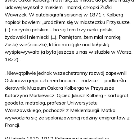
ludowej wyssał z mlekiem... mamki, chłopki Zuźki
Wawrzek. W autobiografii spisanej w 1871 r. Kolberg
napisał bowiem: „urodziłem się w miasteczku Przysusze,
(...) na rynku polskim – bo są tam trzy rynki: polski,
żydowski i niemiecki (...). Pamiętam, żem miał mamkę
Zuskę wieśniaczkę, która mi ciągle nad kołyską
wyśpiewywała (a była jeszcze u nas w służbie w Warsz.
1822)”.
„Niewątpliwie jednak wszechstronny rozwój zapewnili
Oskarowi i jego czterem braciom – rodzice” – podkreśla
kierownik Muzeum Oskara Kolberga w Przysusze
Katarzyna Markiewicz. Ojciec Juliusz Kolberg - kartograf,
geodeta, metrolog, profesor Uniwersytetu
Warszawskiego, pochodził z Meklemburgii. Matka
wywodziła się ze spolonizowanej rodziny emigrantów z
Francji.
W latach 1810-1817 Kolbergowie mieszkali w