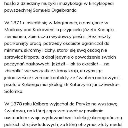
hasła z dziedziny muzyki i muzykologii w Encyklopedii
powszechnej Samuela Orgelbranda.
W 1871 r. osiedlił się w Mogilanach, a następnie w
Modlnicy pod Krakowem, u przyjaciela Józefa Konopki -
ziemianina, zbieracza i wydawcy pieśni. „Bez reszty
pochłonięty pracą, potrzeby osobiste ograniczał do
minimum, skromny i cichy, starał się swą osobą nie
sprawiać kłopotu, a dbał jedynie o powodzenie swoich
poczynań naukowych. Jeździł – jak to określał – „na
zbierałki” we wszystkie strony kraju, utrzymując
jednocześnie szerokie kontakty ze światem naukowym” –
pisała o Kolbergu muzykolog, dr Katarzyna Janczewska–
Sołomko.
W 1878 roku Kolberg wyjechał do Paryża na wystawę
światową, na której zaprezentował w pawilonie
austriackim swoje wydawnictwa i kolekcję ikonograficzną
polskich strojów ludowych, za którą otrzymał złoty medal.