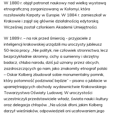
W 1880 r. objął patronat naukowy nad wielką wystawą
etnograficzną zorganizowaną w Kołomyi, która
rozsławiała Karpaty w Europie. W 1884 r. zamieszkał w
Krakowie i zajął się głównie działalnością edytorską.
Wcześniej został członkiem Akademii Umiejętności.
W 1889 r. – na rok przed śmiercią - przyjaciele z
inteligencji krakowskiej urządzili mu uroczysty jubileusz
50-lecia pracy. „Nie polityk, nie człowiek stronnictwa, lecz
bezprzykładnie skromny, cichy a sumienny i skrzętny
badacz, chluba narodu, dziś już uznany przez obcych,
zazdroszczących go nam, jako znakomity etnograf polski
– Oskar Kolberg zbudował sobie monumentalny pomnik,
który potomność podziwiać będzie” – pisano o jubilacie w
upamiętniających obchody wydawnictwie Krakowskiego
Towarzystwa Oświaty Ludowej. W uroczystości
uczestniczyli przedstawiciele władz, świata nauki i kultury
oraz delegacja chłopów. „Na uścisk dłoni, jakim Kolberg
darzył wieśniaków, odpowiedzieli oni ucałowaniem jego