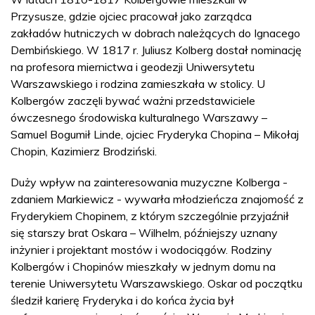
Przysusze, gdzie ojciec pracował jako zarządca
zakładów hutniczych w dobrach należących do Ignacego
Dembińskiego. W 1817 r. Juliusz Kolberg dostał nominację
na profesora miernictwa i geodezji Uniwersytetu
Warszawskiego i rodzina zamieszkała w stolicy. U
Kolbergów zaczęli bywać ważni przedstawiciele
ówczesnego środowiska kulturalnego Warszawy –
Samuel Bogumił Linde, ojciec Fryderyka Chopina – Mikołaj
Chopin, Kazimierz Brodziński.
Duży wpływ na zainteresowania muzyczne Kolberga -
zdaniem Markiewicz - wywarła młodzieńcza znajomość z
Fryderykiem Chopinem, z którym szczególnie przyjaźnił
się starszy brat Oskara – Wilhelm, późniejszy uznany
inżynier i projektant mostów i wodociągów. Rodziny
Kolbergów i Chopinów mieszkały w jednym domu na
terenie Uniwersytetu Warszawskiego. Oskar od początku
śledził karierę Fryderyka i do końca życia był