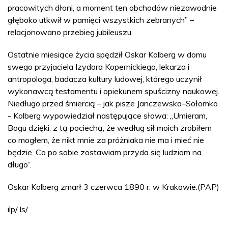
pracowitych dłoni, a moment ten obchodów niezawodnie
głęboko utkwił w pamięci wszystkich zebranych” –
relacjonowano przebieg jubileuszu.
Ostatnie miesiące życia spędził Oskar Kolberg w domu
swego przyjaciela Izydora Kopernickiego, lekarza i
antropologa, badacza kultury ludowej, którego uczynił
wykonawcą testamentu i opiekunem spuścizny naukowej.
Niedługo przed śmiercią – jak pisze Janczewska–Sołomko
- Kolberg wypowiedział następujące słowa: „Umieram,
Bogu dzięki, z tą pociechą, że według sił moich zrobiłem
co mogłem, że nikt mnie za próżniaka nie ma i mieć nie
będzie. Co po sobie zostawiam przyda się ludziom na
długo”.
Oskar Kolberg zmarł 3 czerwca 1890 r. w Krakowie.(PAP)
ilp/ ls/