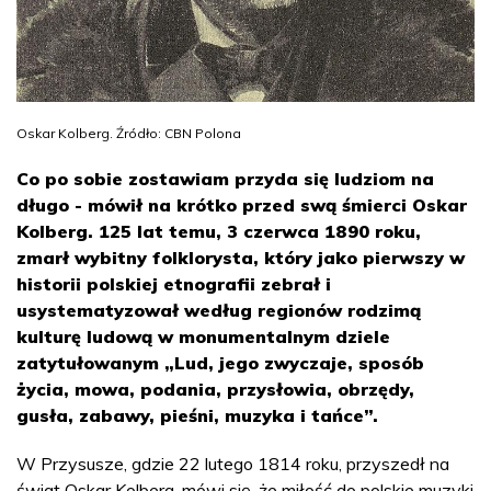
Oskar Kolberg. Źródło: CBN Polona
Co po sobie zostawiam przyda się ludziom na
długo - mówił na krótko przed swą śmierci Oskar
Kolberg. 125 lat temu, 3 czerwca 1890 roku,
zmarł wybitny folklorysta, który jako pierwszy w
historii polskiej etnografii zebrał i
usystematyzował według regionów rodzimą
kulturę ludową w monumentalnym dziele
zatytułowanym „Lud, jego zwyczaje, sposób
życia, mowa, podania, przysłowia, obrzędy,
gusła, zabawy, pieśni, muzyka i tańce”.
W Przysusze, gdzie 22 lutego 1814 roku, przyszedł na
świat Oskar Kolberg, mówi się, że miłość do polskie muzyki