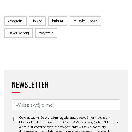
etnografia
folklor
kultura
muzyka ludowa
Oskar Kolberg
zwyczaje
NEWSLETTER
Oświadczam, że wyrażam zgodę oraz upoważniam Muzeum
Historii Polski, ul. Gwardii 1, 01-538 Warszawa, (dalej MHP) jako
Administratora danych osobowych oraz wszelkie podmioty
działające na rzecz lub zlecenie MHP do przetwarzania moich