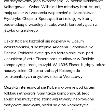
zafascynowany jego twórczością. W ocenie Markiewicz,
Kolbergowie - Oskar, Wilhelm i ich młodszy brat Antoni,
mają udział w tworzeniu wspomnień o dzieciństwie
Fryderyka Chopina. Sporządzili oni relację, w której
opowiadają o wspólnych zabawach, korepetycjach z
języka angielskiego.
Oskar Kolberg kształcił się najpierw w Liceum
Warszawskim, a następnie Akademii Handlowej w
Berlinie. Pobierał lekcje gry na fortepianie, m.in. pod
kierunkiem Józefa Elsnera oraz studiował w Berlinie
kompozycję i teorię muzyki. W 1836 Elsner, będący także
nauczycielem Chopina, zaliczył Kolberga do
„znakomitszych artystów miasta Warszawy”.
Muzyką interesował się Kolberg głównie pod kątem
folkloru i etnografii. Sam także komponował. Jego
spuściznę muzyczną stanowią utwory inspirowane
motywami ludowymi, pieśni na głos, kompozycje