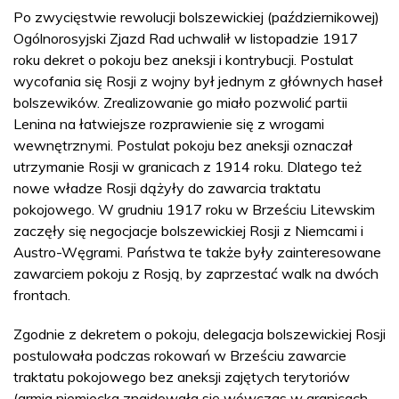
Po zwycięstwie rewolucji bolszewickiej (październikowej)
Ogólnorosyjski Zjazd Rad uchwalił w listopadzie 1917
roku dekret o pokoju bez aneksji i kontrybucji. Postulat
wycofania się Rosji z wojny był jednym z głównych haseł
bolszewików. Zrealizowanie go miało pozwolić partii
Lenina na łatwiejsze rozprawienie się z wrogami
wewnętrznymi. Postulat pokoju bez aneksji oznaczał
utrzymanie Rosji w granicach z 1914 roku. Dlatego też
nowe władze Rosji dążyły do zawarcia traktatu
pokojowego. W grudniu 1917 roku w Brześciu Litewskim
zaczęły się negocjacje bolszewickiej Rosji z Niemcami i
Austro-Węgrami. Państwa te także były zainteresowane
zawarciem pokoju z Rosją, by zaprzestać walk na dwóch
frontach.
Zgodnie z dekretem o pokoju, delegacja bolszewickiej Rosji
postulowała podczas rokowań w Brześciu zawarcie
traktatu pokojowego bez aneksji zajętych terytoriów
(armia niemiecka znajdowała się wówczas w granicach