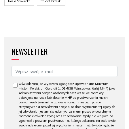
Rosja Sowiecka
traktat brzeski
NEWSLETTER
Oświadczam, że wyrażam zgodę oraz upoważniam Muzeum
Historii Polski, ul. Gwardii 1, 01-538 Warszawa, (dalej MHP) jako
Administratora danych osobowych oraz wszelkie podmioty
działające na rzecz lub zlecenie MHP do przetwarzania moich
danych osob. (e-mail) w zakresie i celach niezbędnych do
otrzymywania newslettera dzieje.pl od dnia wyrażenia tej zgody do
jej odwołania. Jestem świadomy/a, że mam prawo w dowolnym
momencie odwołać zgodę oraz że odwołanie zgody nie wpływa na
zgodność z prawem przetwarzania, którego dokonano na podstawie
zgody udzielonej przed jej wycofaniem. Jestem też świadomy/a, że