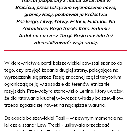
Traktat podpisany 3 marca 1918 roku w
Brześciu, przez faktyczne wyznaczenie nowej
granicy Rosji, pozbawiał ją Królestwa
Polskiego, Litwy, Łotwy, Estonii, Finlandii. Na
Zakaukaziu Rosja traciła Kars, Batumi i
Ardahan na rzecz Turcji. Rosja musiała też
zdemobilizować swoją armię.
W kierownictwie partii bolszewickiej powstał spór co do
tego, czy przyjąć żądania drugiej strony, polegające na
wyrzeczeniu się przez Rosję znacznej części terytorium i
ograniczające ją w zasadzie do terenów etnicznie
rosyjskich. Przeważyło stanowisko Lenina, który uważał,
że dla ratowania kruchej wówczas władzy bolszewików,
trzeba zgodzić się nawet na najcięższe warunki.
Delegacja bolszewickiej Rosji – w pewnym momencie na
jej czele stanął Lew Trocki - usiłowała przeciągać