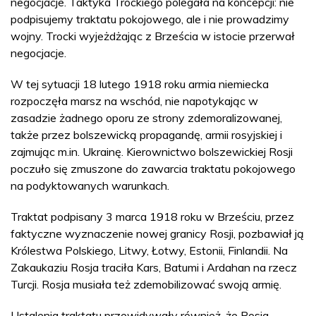
negocjacje. Taktyka Trockiego polegała na koncepcji: nie
podpisujemy traktatu pokojowego, ale i nie prowadzimy
wojny. Trocki wyjeżdżając z Brześcia w istocie przerwał
negocjacje.
W tej sytuacji 18 lutego 1918 roku armia niemiecka
rozpoczęła marsz na wschód, nie napotykając w
zasadzie żadnego oporu ze strony zdemoralizowanej,
także przez bolszewicką propagandę, armii rosyjskiej i
zajmując m.in. Ukrainę. Kierownictwo bolszewickiej Rosji
poczuło się zmuszone do zawarcia traktatu pokojowego
na podyktowanych warunkach.
Traktat podpisany 3 marca 1918 roku w Brześciu, przez
faktyczne wyznaczenie nowej granicy Rosji, pozbawiał ją
Królestwa Polskiego, Litwy, Łotwy, Estonii, Finlandii. Na
Zakaukaziu Rosja traciła Kars, Batumi i Ardahan na rzecz
Turcji. Rosja musiała też zdemobilizować swoją armię.
Ustalenia traktatu przewidywały również, że Rosja