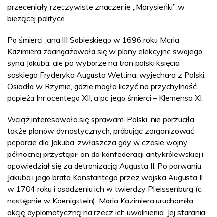
przeceniały rzeczywiste znaczenie „Marysieńki” w
bieżącej polityce.
Po śmierci Jana III Sobieskiego w 1696 roku Maria
Kazimiera zaangażowała się w plany elekcyjne swojego
syna Jakuba, ale po wyborze na tron polski księcia
saskiego Fryderyka Augusta Wettina, wyjechała z Polski.
Osiadła w Rzymie, gdzie mogła liczyć na przychylność
papieża Innocentego XII, a po jego śmierci – Klemensa XI.
Wciąż interesowała się sprawami Polski, nie porzuciła
także planów dynastycznych, próbując zorganizować
poparcie dla Jakuba, zwłaszcza gdy w czasie wojny
północnej przystąpił on do konfederacji antykrólewskiej i
opowiedział się za detronizacją Augusta II. Po porwaniu
Jakuba i jego brata Konstantego przez wojska Augusta II
w 1704 roku i osadzeniu ich w twierdzy Plleissenburg (a
następnie w Koenigstein), Maria Kazimiera uruchomiła
akcję dyplomatyczną na rzecz ich uwolnienia. Jej starania