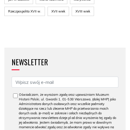
Rzeczpospolita XVII w.
XVII wiek
XVIII wiek
NEWSLETTER
Oświadczam, że wyrażam zgodę oraz upoważniam Muzeum
Historii Polski, ul. Gwardii 1, 01-538 Warszawa, (dalej MHP) jako
Administratora danych osobowych oraz wszelkie podmioty
działające na rzecz lub zlecenie MHP do przetwarzania moich
danych osob. (e-mail) w zakresie i celach niezbędnych do
otrzymywania newslettera dzieje.pl od dnia wyrażenia tej zgody do
jej odwołania. Jestem świadomy/a, że mam prawo w dowolnym
momencie odwołać zgodę oraz że odwołanie zgody nie wpływa na