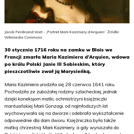
Jacob Ferdinand Voet - „Portret Marii Kazimiery d’Arquien”. Źródło:
Wikimedia Commons
30 stycznia 1716 roku na zamku w Blois we
Francji zmarła Maria Kazimiera d’Arquien, wdowa
po królu Polski Janie III Sobieskim, który
pieszczotliwie zwał ją Marysieńką.
Maria Kazimiera urodziła się 28 czerwca 1641 roku.
Pochodziła ze zubożałej rodziny szlacheckiej, jednak
dzięki koneksjom matki, ochmistrzyni księżniczki
mantuańskiej Marii Gonzagi, od najmłodszych lat
wychowywała się na dworze i odebrała wykształcenie
odpowiednie dla dam dworu. Księżniczka była także
matką chrzestną Marii Kazimiery, a gdy wyruszała do