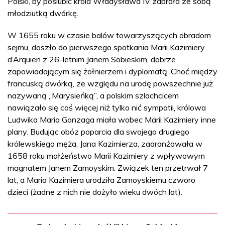
Polski, by poślubić króla Władysława IV zabrała ze sobą
młodziutką dwórkę.
W 1655 roku w czasie balów towarzyszących obradom
sejmu, doszło do pierwszego spotkania Marii Kazimiery
d’Arquien z 26-letnim Janem Sobieskim, dobrze
zapowiadającym się żołnierzem i dyplomatą. Choć między
francuską dwórką, ze względu na urodę powszechnie już
nazywaną „Marysieńką”, a polskim szlachcicem
nawiązało się coś więcej niż tylko nić sympatii, królowa
Ludwika Maria Gonzaga miała wobec Marii Kazimiery inne
plany. Budując obóz poparcia dla swojego drugiego
królewskiego męża, Jana Kazimierza, zaaranżowała w
1658 roku małżeństwo Marii Kazimiery z wpływowym
magnatem Janem Zamoyskim. Związek ten przetrwał 7
lat, a Maria Kazimiera urodziła Zamoyskiemu czworo
dzieci (żadne z nich nie dożyło wieku dwóch lat).