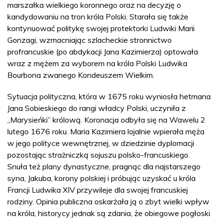
marszałka wielkiego koronnego oraz na decyzję o
kandydowaniu na tron króla Polski. Starała się także
kontynuować politykę swojej protektorki Ludwiki Marii
Gonzagi, wzmacniając szlacheckie stronnictwo
profrancuskie (po abdykacji Jana Kazimierza) optowała
wraz z mężem za wyborem na króla Polski Ludwika
Bourbona zwanego Kondeuszem Wielkim.
Sytuacja polityczna, która w 1675 roku wyniosła hetmana
Jana Sobieskiego do rangi władcy Polski, uczyniła z
„Marysieńki” królową. Koronacja odbyła się na Wawelu 2
lutego 1676 roku. Maria Kazimiera lojalnie wpierała męża
w jego polityce wewnętrznej, w dziedzinie dyplomacji
pozostając strażniczką sojuszu polsko-francuskiego.
Snuła też plany dynastyczne, pragnąc dla najstarszego
syna, Jakuba, korony polskiej i próbując uzyskać u króla
Francji Ludwika XIV przywileje dla swojej francuskiej
rodziny. Opinia publiczna oskarżała ją o zbyt wielki wpływ
na króla, historycy jednak są zdania, że obiegowe pogłoski