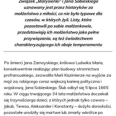
Związek „Marysieńki” i Jana Sobieskiego
uznawany jest przez historyków za
małżeństwo z miłości, co nie było typowe dla
czasów, w których żyli. Listy, które
pozostawili po sobie małżonkowie,
przedstawiają ich małżeństwo jako pełne
przywiązania, są też świadectwem
charakteryzującego ich oboje temperamentu
Po śmierci Jana Zamoyskiego, królowa Ludwika Maria,
konsekwentnie realizując plan budowy stronnictwa
profrancuskiego, zezwoliła Marii Kazimierze na wyjście za
mąż za, robiącego coraz większą karierę polityczna i
wojskową, Jana Sobieskiego. Ślub odbył się 5 lipca 1665
roku. W ciągu trwającego 34 lata małżeństwa doczekali
się trzynaściorga dzieci, z których jednak tylko czworo –
Jakub, Teresa, Aleksander i Konstanty – dożyło dorosłości,
pozostałe urodziły się martwe lub zmarły wkrótce po