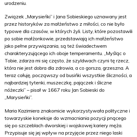
urodzeniu.
Związek „Marysieńki” i Jana Sobieskiego uznawany jest
przez historyków za małżeństwo z miłości, co nie było
typowe dla czasów, w których żyli. Listy, które pozostawili
po sobie małżonkowie, przedstawiają ich małżeństwo
jako pełne przywiązania, są też świadectwem
charakteryzującego ich oboje temperamentu. „Myśląc o
Tobie, zdarza mi się często, że szyldwach czyni tę rzecz,
która nie jest dobra dla zdrowia, a co gorsza, grzeszna. A
teraz całuję, począwszy od busińki wszystkie śliczności, a
najbardziej tytenki, muszeczkę, pajączek i śliczne
nóżeczki” – pisał w 1667 roku Jan Sobieski do
„Marysieńki”.
Maria Kazimiera znakomicie wykorzystywała polityczne i
towarzyskie koneksje do wzmacniania pozycji pnącego
się po szczeblach dworskiej i wojskowej kariery męża.
Przypisuje się jej wpływ na przyjęcie przez niego laski