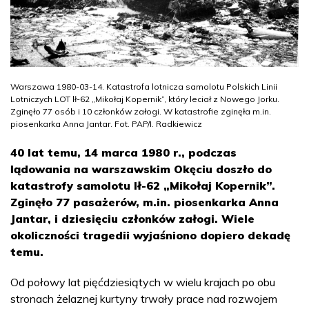
Warszawa 1980-03-14. Katastrofa lotnicza samolotu Polskich Linii
Lotniczych LOT lł-62 „Mikołaj Kopernik”, który leciał z Nowego Jorku.
Zginęło 77 osób i 10 członków załogi. W katastrofie zginęła m.in.
piosenkarka Anna Jantar. Fot. PAP/I. Radkiewicz
40 lat temu, 14 marca 1980 r., podczas
lądowania na warszawskim Okęciu doszło do
katastrofy samolotu Ił-62 „Mikołaj Kopernik”.
Zginęło 77 pasażerów, m.in. piosenkarka Anna
Jantar, i dziesięciu członków załogi. Wiele
okoliczności tragedii wyjaśniono dopiero dekadę
temu.
Od połowy lat pięćdziesiątych w wielu krajach po obu
stronach żelaznej kurtyny trwały prace nad rozwojem