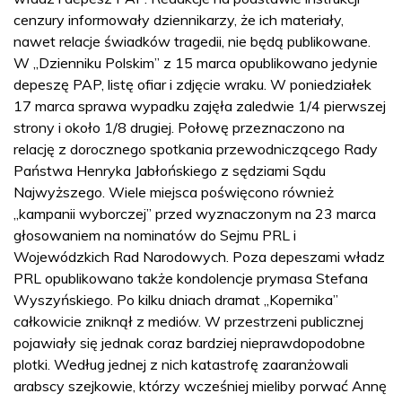
cenzury informowały dziennikarzy, że ich materiały,
nawet relacje świadków tragedii, nie będą publikowane.
W „Dzienniku Polskim” z 15 marca opublikowano jedynie
depeszę PAP, listę ofiar i zdjęcie wraku. W poniedziałek
17 marca sprawa wypadku zajęła zaledwie 1/4 pierwszej
strony i około 1/8 drugiej. Połowę przeznaczono na
relację z dorocznego spotkania przewodniczącego Rady
Państwa Henryka Jabłońskiego z sędziami Sądu
Najwyższego. Wiele miejsca poświęcono również
„kampanii wyborczej” przed wyznaczonym na 23 marca
głosowaniem na nominatów do Sejmu PRL i
Wojewódzkich Rad Narodowych. Poza depeszami władz
PRL opublikowano także kondolencje prymasa Stefana
Wyszyńskiego. Po kilku dniach dramat „Kopernika”
całkowicie zniknął z mediów. W przestrzeni publicznej
pojawiały się jednak coraz bardziej nieprawdopodobne
plotki. Według jednej z nich katastrofę zaaranżowali
arabscy szejkowie, którzy wcześniej mieliby porwać Annę