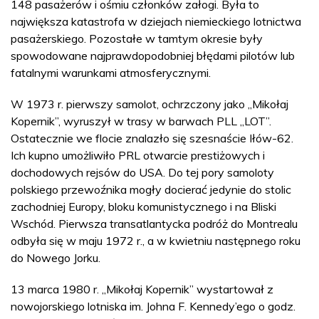
148 pasażerów i ośmiu członków załogi. Była to
największa katastrofa w dziejach niemieckiego lotnictwa
pasażerskiego. Pozostałe w tamtym okresie były
spowodowane najprawdopodobniej błędami pilotów lub
fatalnymi warunkami atmosferycznymi.
W 1973 r. pierwszy samolot, ochrzczony jako „Mikołaj
Kopernik”, wyruszył w trasy w barwach PLL „LOT”.
Ostatecznie we flocie znalazło się szesnaście Iłów-62.
Ich kupno umożliwiło PRL otwarcie prestiżowych i
dochodowych rejsów do USA. Do tej pory samoloty
polskiego przewoźnika mogły docierać jedynie do stolic
zachodniej Europy, bloku komunistycznego i na Bliski
Wschód. Pierwsza transatlantycka podróż do Montrealu
odbyła się w maju 1972 r., a w kwietniu następnego roku
do Nowego Jorku.
13 marca 1980 r. „Mikołaj Kopernik” wystartował z
nowojorskiego lotniska im. Johna F. Kennedy’ego o godz.