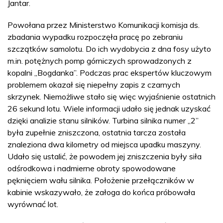
Jantar.
Powołana przez Ministerstwo Komunikacji komisja ds.
zbadania wypadku rozpoczęła pracę po zebraniu
szczątków samolotu. Do ich wydobycia z dna fosy użyto
m.in. potężnych pomp górniczych sprowadzonych z
kopalni „Bogdanka”. Podczas prac ekspertów kluczowym
problemem okazał się niepełny zapis z czarnych
skrzynek. Niemożliwe stało się więc wyjaśnienie ostatnich
26 sekund lotu. Wiele informacji udało się jednak uzyskać
dzięki analizie stanu silników. Turbina silnika numer „2”
była zupełnie zniszczona, ostatnia tarcza została
znaleziona dwa kilometry od miejsca upadku maszyny.
Udało się ustalić, że powodem jej zniszczenia były siła
odśrodkowa i nadmierne obroty spowodowane
pęknięciem wału silnika. Położenie przełączników w
kabinie wskazywało, że załoga do końca próbowała
wyrównać lot.