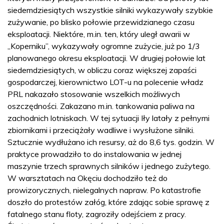
siedemdziesiątych wszystkie silniki wykazywały szybkie
zużywanie, po blisko połowie przewidzianego czasu
eksploatacji. Niektóre, m.in. ten, który uległ awarii w
„Koperniku”, wykazywały ogromne zużycie, już po 1/3
planowanego okresu eksploatacji. W drugiej połowie lat
siedemdziesiątych, w obliczu coraz większej zapaści
gospodarczej, kierownictwo LOT-u na polecenie władz
PRL nakazało stosowanie wszelkich możliwych
oszczędności. Zakazano m.in. tankowania paliwa na
zachodnich lotniskach. W tej sytuacji Iły latały z pełnymi
zbiornikami i przeciążały wadliwe i wysłużone silniki.
Sztucznie wydłużano ich resursy, aż do 8,6 tys. godzin. W
praktyce prowadziło to do instalowania w jednej
maszynie trzech sprawnych silników i jednego zużytego.
W warsztatach na Okęciu dochodziło też do
prowizorycznych, nielegalnych napraw. Po katastrofie
doszło do protestów załóg, które zdając sobie sprawę z
fatalnego stanu floty, zagroziły odejściem z pracy.