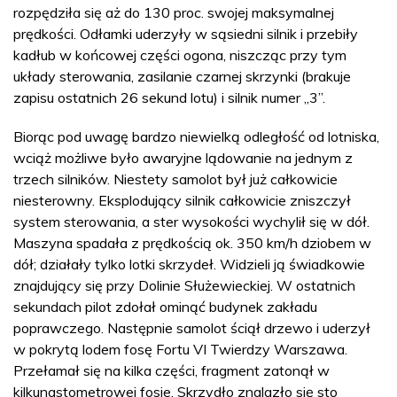
rozpędziła się aż do 130 proc. swojej maksymalnej
prędkości. Odłamki uderzyły w sąsiedni silnik i przebiły
kadłub w końcowej części ogona, niszcząc przy tym
układy sterowania, zasilanie czarnej skrzynki (brakuje
zapisu ostatnich 26 sekund lotu) i silnik numer „3”.
Biorąc pod uwagę bardzo niewielką odległość od lotniska,
wciąż możliwe było awaryjne lądowanie na jednym z
trzech silników. Niestety samolot był już całkowicie
niesterowny. Eksplodujący silnik całkowicie zniszczył
system sterowania, a ster wysokości wychylił się w dół.
Maszyna spadała z prędkością ok. 350 km/h dziobem w
dół; działały tylko lotki skrzydeł. Widzieli ją świadkowie
znajdujący się przy Dolinie Służewieckiej. W ostatnich
sekundach pilot zdołał ominąć budynek zakładu
poprawczego. Następnie samolot ściął drzewo i uderzył
w pokrytą lodem fosę Fortu VI Twierdzy Warszawa.
Przełamał się na kilka części, fragment zatonął w
kilkunastometrowej fosie. Skrzydło znalazło się sto