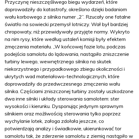
Przyczynę nieszczęśliwego biegu wydarzeń, które
doprowadziły do katastrofy, określono dzięki badaniom
wału korbowego z silnika numer „2”. Rzucały one fatalne
światło na sowiecki przemysł lotniczy. Wał był bardziej
chropowaty, niż przewidywały przyjęte normy. Wykryto
na nim rysy, które według ustaleń komisji były efektem
zmęczenia materiału. „W końcowej fazie lotu, podczas
podejścia samolotu do lądowania, nastąpiło zniszczenie
turbiny lewego, wewnętrznego silnika na skutek
niekorzystnego i przypadkowego zbiegu okoliczności i
ukrytych wad materiałowo-technologicznych, które
doprowadziły do przedwczesnego zmęczenia wału
silnika. Częściami zniszczonej turbiny zostały uszkodzone
dwa inne silniki i układy sterowania samolotem: ster
wysokości i kierunku. Dysponując jedynym sprawnym
silnikiem oraz możliwością sterowania tylko poprzez
wychylanie lotek, załoga zdołała jeszcze, co
potwierdzają analizy i świadkowie, ukierunkować tor
samolotu tak, że zderzenie samolotu z ziemią nastąpiło w