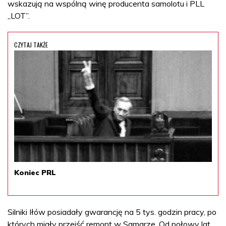
wskazują na wspólną winę producenta samolotu i PLL
„LOT”.
CZYTAJ TAKŻE
Koniec PRL
Silniki Iłów posiadały gwarancję na 5 tys. godzin pracy, po
których miały przejść remont w Samarze. Od połowy lat