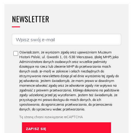
NEWSLETTER
Oświadczam, że wyrażam zgodę oraz upoważniam Muzeum
Historii Polski, ul. Gwardii 1, 01-538 Warszawa, (dalej MHP) jako
Administratora danych osobowych oraz wszelkie podmioty
działające na rzecz lub zlecenie MHP do przetwarzania moich
danych osob. (e-mail) w zakresie i celach niezbędnych do
otrzymywania newslettera dzieje.pl od dnia wyrażenia tej zgody do
jej odwołania. Jestem świadomy/a, że mam prawo w dowolnym
momencie odwołać zgodę oraz że odwołanie zgody nie wpływa na
zgodność z prawem przetwarzania, którego dokonano na podstawie
zgody udzielonej przed jej wycofaniem. Jestem też świadomy/a, że
przysługuje mi prawo dostępu do moich danych, do ich
sprostowania, do ograniczenia przetwarzania, do przenoszenia
danych, do sprzeciwu wobec przetwarzania.