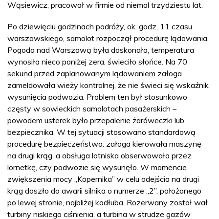
Wąsiewicz, pracował w firmie od niemal trzydziestu lat.
Po dziewięciu godzinach podróży, ok. godz. 11 czasu
warszawskiego, samolot rozpoczął procedurę lądowania.
Pogoda nad Warszawą była doskonała, temperatura
wynosiła nieco poniżej zera, świeciło słońce. Na 70
sekund przed zaplanowanym lądowaniem załoga
zameldowała wieży kontrolnej, że nie świeci się wskaźnik
wysunięcia podwozia. Problem ten był stosunkowo
częsty w sowieckich samolotach pasażerskich –
powodem usterek było przepalenie żaróweczki lub
bezpiecznika. W tej sytuacji stosowano standardową
procedurę bezpieczeństwa: załoga kierowała maszynę
na drugi krąg, a obsługa lotniska obserwowała przez
lornetkę, czy podwozie się wysunęło. W momencie
zwiększenia mocy „Kopernika” w celu odejścia na drugi
krąg doszło do awarii silnika o numerze „2”, położonego
po lewej stronie, najbliżej kadłuba. Rozerwany został wał
turbiny niskiego ciśnienia, a turbina w strudze gazów