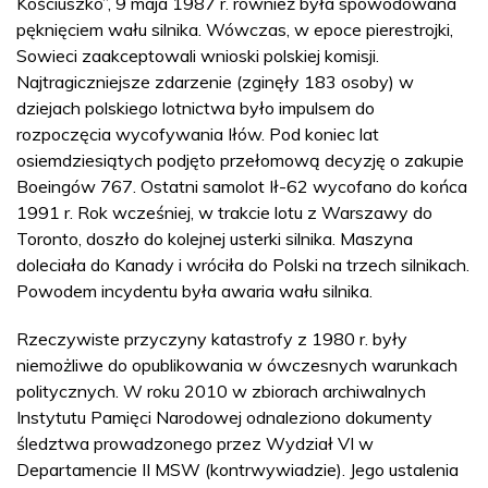
Kościuszko”, 9 maja 1987 r. również była spowodowana
pęknięciem wału silnika. Wówczas, w epoce pierestrojki,
Sowieci zaakceptowali wnioski polskiej komisji.
Najtragiczniejsze zdarzenie (zginęły 183 osoby) w
dziejach polskiego lotnictwa było impulsem do
rozpoczęcia wycofywania Iłów. Pod koniec lat
osiemdziesiątych podjęto przełomową decyzję o zakupie
Boeingów 767. Ostatni samolot Ił-62 wycofano do końca
1991 r. Rok wcześniej, w trakcie lotu z Warszawy do
Toronto, doszło do kolejnej usterki silnika. Maszyna
doleciała do Kanady i wróciła do Polski na trzech silnikach.
Powodem incydentu była awaria wału silnika.
Rzeczywiste przyczyny katastrofy z 1980 r. były
niemożliwe do opublikowania w ówczesnych warunkach
politycznych. W roku 2010 w zbiorach archiwalnych
Instytutu Pamięci Narodowej odnaleziono dokumenty
śledztwa prowadzonego przez Wydział VI w
Departamencie II MSW (kontrwywiadzie). Jego ustalenia