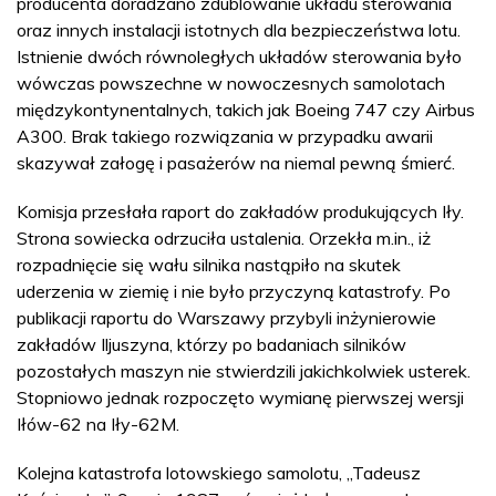
producenta doradzano zdublowanie układu sterowania
oraz innych instalacji istotnych dla bezpieczeństwa lotu.
Istnienie dwóch równoległych układów sterowania było
wówczas powszechne w nowoczesnych samolotach
międzykontynentalnych, takich jak Boeing 747 czy Airbus
A300. Brak takiego rozwiązania w przypadku awarii
skazywał załogę i pasażerów na niemal pewną śmierć.
Komisja przesłała raport do zakładów produkujących Iły.
Strona sowiecka odrzuciła ustalenia. Orzekła m.in., iż
rozpadnięcie się wału silnika nastąpiło na skutek
uderzenia w ziemię i nie było przyczyną katastrofy. Po
publikacji raportu do Warszawy przybyli inżynierowie
zakładów Iljuszyna, którzy po badaniach silników
pozostałych maszyn nie stwierdzili jakichkolwiek usterek.
Stopniowo jednak rozpoczęto wymianę pierwszej wersji
Iłów-62 na Iły-62M.
Kolejna katastrofa lotowskiego samolotu, „Tadeusz