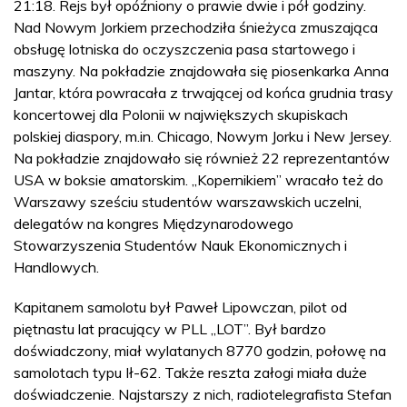
21:18. Rejs był opóźniony o prawie dwie i pół godziny.
Nad Nowym Jorkiem przechodziła śnieżyca zmuszająca
obsługę lotniska do oczyszczenia pasa startowego i
maszyny. Na pokładzie znajdowała się piosenkarka Anna
Jantar, która powracała z trwającej od końca grudnia trasy
koncertowej dla Polonii w największych skupiskach
polskiej diaspory, m.in. Chicago, Nowym Jorku i New Jersey.
Na pokładzie znajdowało się również 22 reprezentantów
USA w boksie amatorskim. „Kopernikiem” wracało też do
Warszawy sześciu studentów warszawskich uczelni,
delegatów na kongres Międzynarodowego
Stowarzyszenia Studentów Nauk Ekonomicznych i
Handlowych.
Kapitanem samolotu był Paweł Lipowczan, pilot od
piętnastu lat pracujący w PLL „LOT”. Był bardzo
doświadczony, miał wylatanych 8770 godzin, połowę na
samolotach typu Ił-62. Także reszta załogi miała duże
doświadczenie. Najstarszy z nich, radiotelegrafista Stefan