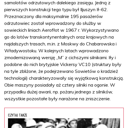
samolotów odrzutowych dalekiego zasięgu. Jedną z
pierwszych konstrukcji tego typu był Iljuszyn Ił-62.
Przeznaczony dla maksymalnie 195 pasażerów
odrzutowiec został wprowadzony do służby w
sowieckich liniach Aerofłot w 1967 r. Wykorzystywano
go do lotów transkontynentalnych oraz krajowych na
najdalszych trasach, m.in. z Moskwy do Chabarowska i
Władywostoku. W kolejnych latach wprowadzono
zmodernizowaną wersję „M” z cichszymi silnikami. Iły i
podobne do nich brytyjskie Vickersy VC10 (struktury były
na tyle zbliżone, że podejrzewano Sowietów o kradzież
technologii) charakteryzowały się wyjątkową konstrukcją.
Obie maszyny posiadały aż cztery silniki na ogonie. W
przypadku dużej awarii, np. pożaru jednego z silników,
wszystkie pozostałe były narażone na zniszczenie.
CZYTAJ TAKŻE