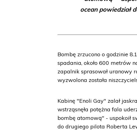
ocean powiedział do
Bombę zrzucono o godzinie 8.
spadania, około 600 metrów n
zapalnik sprasował uranowy 
wyzwolona została niszczycie
Kabinę "Enoli Gay" zalał jas
wstrząsnęła potężna fala uderz
bombę atomową" - uspokoił sw
do drugiego pilota Roberta Lew