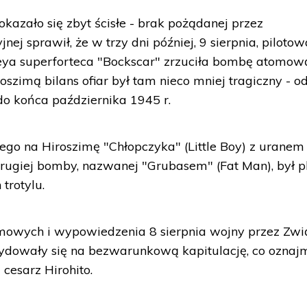
okazało się zbyt ścisłe - brak pożądanej przez
ej sprawił, że w trzy dni później, 9 sierpnia, piloto
ya superforteca "Bockscar" zrzuciła bombę atomow
szimą bilans ofiar był tam nieco mniej tragiczny - o
 do końca października 1945 r.
go na Hiroszimę "Chłopczyka" (Little Boy) z uranem
ugiej bomby, nazwanej "Grubasem" (Fat Man), był pl
trotylu.
mowych i wypowiedzenia 8 sierpnia wojny przez Zwi
ydowały się na bezwarunkową kapitulację, co oznajm
cesarz Hirohito.