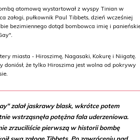
 bombą atomową wystartował z wyspy Tinian w
 załogi, pułkownik Paul Tibbets, dzień wcześniej
bie bezimiennego dotąd bombowca imię i panieński
Gay".
ery miasta - Hiroszimę, Nagasaki, Kokurę i Niigatę.
y doniósł, że tylko Hiroszima jest wolna od pokrywy
ie.
ay" zalał jaskrawy blask, wkrótce potem
ie wstrząsnęła potężna fala uderzeniowa.
ie zrzuciliście pierwszą w historii bombę
ił swą załogę Tibbets. Po zawróceniu nad