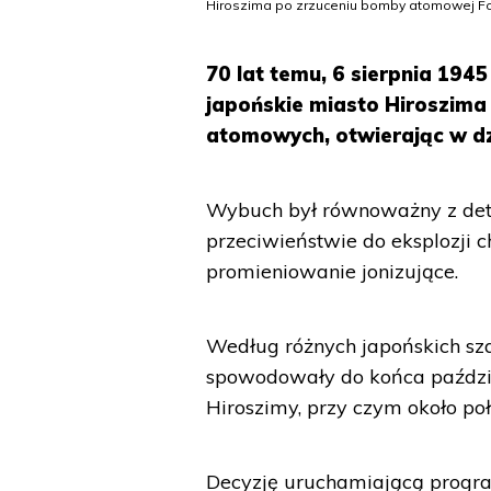
Hiroszima po zrzuceniu bomby atomowej 
70 lat temu, 6 sierpnia 194
japońskie miasto Hiroszim
atomowych, otwierając w dz
Wybuch był równoważny z detona
przeciwieństwie do eksplozji
promieniowanie jonizujące.
Według różnych japońskich s
spowodowały do końca paździ
Hiroszimy, przy czym około poł
Decyzję uruchamiającą progra