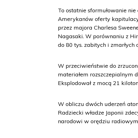
To ostatnie sformułowanie nie 
Amerykanów oferty kapitulacyjn
przez majora Charlesa Sweene
Nagasaki. W porównaniu z Hiro
do 80 tys. zabitych i zmarłych
W przeciwieństwie do zrzucone
materiałem rozszczepialnym dr
Eksplodował z mocą 21 kiloton 
W obliczu dwóch uderzeń ato
Radziecki władze Japonii zdec
narodowi w orędziu radiowym 