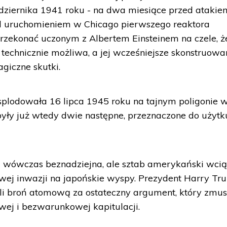
ździernika 1941 roku - na dwa miesiące przed atakie
ed uruchomieniem w Chicago pierwszego reaktora
przekonać uczonym z Albertem Einsteinem na czele, ż
echnicznie możliwa, a jej wcześniejsze skonstruowa
giczne skutki.
lodowała 16 lipca 1945 roku na tajnym poligonie 
yły już wtedy dwie następne, przeznaczone do użytk
ła wówczas beznadziejna, ale sztab amerykański wci
wawej inwazji na japońskie wyspy. Prezydent Harry T
li broń atomową za ostateczny argument, który zmus
ej i bezwarunkowej kapitulacji.