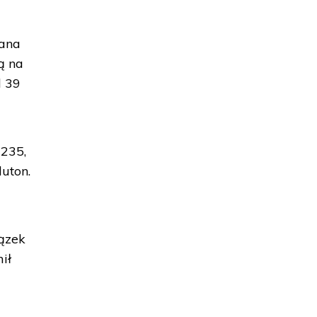
wana
ą na
d 39
 235,
uton.
ązek
ił