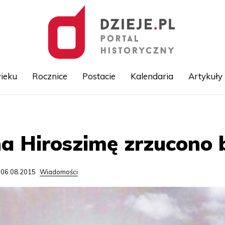
ieku
Rocznice
Postacie
Kalendaria
Artykuły
Przejdź
do
treści
 na Hiroszimę zrzucon
 06.08.2015
Wiadomości