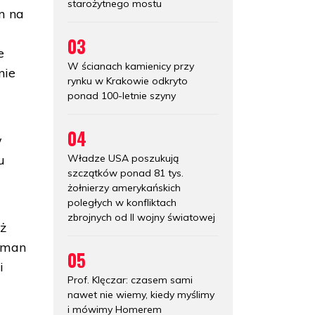
starożytnego mostu
m na
03
e
W ścianach kamienicy przy
nie
rynku w Krakowie odkryto
ponad 100-letnie szyny
04
w
Władze USA poszukują
u
szczątków ponad 81 tys.
żołnierzy amerykańskich
poległych w konfliktach
zbrojnych od II wojny światowej
ąż
ruman
05
i
Prof. Klęczar: czasem sami
nawet nie wiemy, kiedy myślimy
i mówimy Homerem