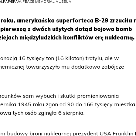
Fot.PAP/EPA/A PEACE MEMORIAL MUSEUM
5 roku, amerykańska superforteca B-29 zrzuciła 
a pierwszą z dwóch użytych dotąd bojowo bomb
iejach międzyludzkich konfliktów erę nuklearną.
cją 16 tysięcy ton (16 kiloton) trotylu, ale w
 chemicznej towarzyszyło mu dodatkowo zabójcze
zacunków sam wybuch i skutki promieniowania
ernika 1945 roku zgon od 90 do 166 tysięcy mieszk
owa tych osób zginęła 6 sierpnia.
m budowy broni nuklearnej prezydent USA Franklin 