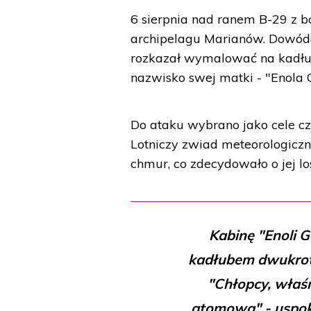
6 sierpnia nad ranem B-29 z
archipelagu Marianów. Dowódca
rozkazał wymalować na kadłu
nazwisko swej matki - "Enola 
Do ataku wybrano jako cele czt
Lotniczy zwiad meteorologiczn
chmur, co zdecydowało o jej los
Kabinę "Enoli G
kadłubem dwukrotn
"Chłopcy, właśn
atomową" - uspoko