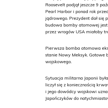
Roosevelt podjął jeszcze 9 pa
Pearl Harbor i ponad rok prz
jądrowego. Prezydent dał się 
budowa bomby atomowej jest t
przez wrogów USA miałoby tra
Pierwsza bomba atomowa eksp
stanie Nowy Meksyk. Gotowe b
wojskowego.
Sytuacja militarna Japonii by
liczył się z koniecznością kr
i jego dowódcy wojskowi uzna
Japończyków do natychmiastow