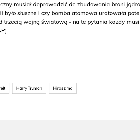
hniczny musiał doprowadzić do zbudowania broni jądr
nii było słuszne i czy bomba atomowa uratowała pot
ed trzecią wojną światową - na te pytania każdy musi
AP)
elt
Harry Truman
Hiroszima