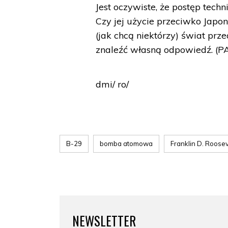
Jest oczywiste, że postęp tec
Czy jej użycie przeciwko Japo
(jak chcą niektórzy) świat prz
znaleźć własną odpowiedź. (P
dmi/ ro/
B-29
bomba atomowa
Franklin D. Roosev
NEWSLETTER