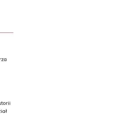
rza
torii
iał