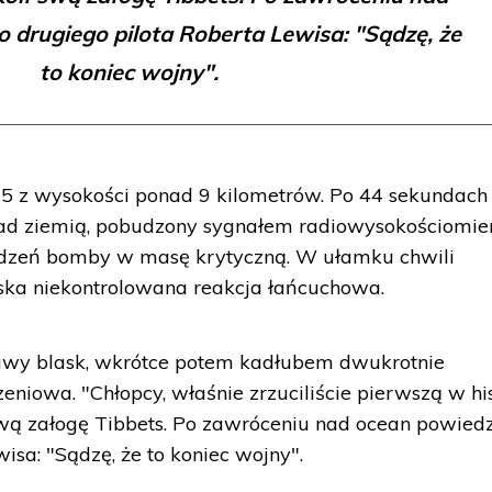
 drugiego pilota Roberta Lewisa: "Sądzę, że
to koniec wojny".
15 z wysokości ponad 9 kilometrów. Po 44 sekundach
ad ziemią, pobudzony sygnałem radiowysokościomie
rdzeń bomby w masę krytyczną. W ułamku chwili
lska niekontrolowana reakcja łańcuchowa.
krawy blask, wkrótce potem kadłubem dwukrotnie
eniowa. "Chłopcy, właśnie zrzuciliście pierwszą w his
ą załogę Tibbets. Po zawróceniu nad ocean powiedz
isa: "Sądzę, że to koniec wojny".