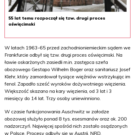
55 lat temu rozpoczął się tzw. drugi proces
oświęcimski
W latach 1963-65 przed zachodnioniemieckim sądem we
Frankfurcie odbył się tzw. drugi proces oświęcimski. Na
ławie oskarżonych zasiedli m.in. zastępca szefa
obozowego Gestapo Wilhelm Boger oraz sanitariusz Josef
Klehr, który zamordował tysiące więźniów wstrzykując im
fenol. Zapadło sześć wyroków dożywotniego więzienia.
Większość skazano na kary więzienia, od 3 lat i 3
miesięcy do 14 lat. Trzy osoby uniewinniono.
W czasie funkcjonowania Auschwitz w załodze
obozowej służyło ponad 8 tys. esesmanów oraz ok. 200
nadzorczyń. Najwięcej spośród nich zostało osądzonych
w Polsce. Procesy odbyły się w Austrii, NRD,