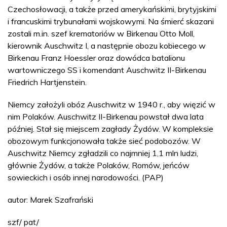
Czechosłowacji, a także przed amerykańskimi, brytyjskimi
i francuskimi trybunałami wojskowymi. Na śmierć skazani
zostali m.in. szef krematoriów w Birkenau Otto Moll,
kierownik Auschwitz I, a następnie obozu kobiecego w
Birkenau Franz Hoessler oraz dowódca batalionu
wartowniczego SS i komendant Auschwitz II-Birkenau
Friedrich Hartjenstein.
Niemcy założyli obóz Auschwitz w 1940 r., aby więzić w
nim Polaków. Auschwitz II-Birkenau powstał dwa lata
później. Stał się miejscem zagłady Żydów. W kompleksie
obozowym funkcjonowała także sieć podobozów. W
Auschwitz Niemcy zgładzili co najmniej 1,1 mln ludzi,
głównie Żydów, a także Polaków, Romów, jeńców
sowieckich i osób innej narodowości. (PAP)
autor: Marek Szafrański
szf/ pat/