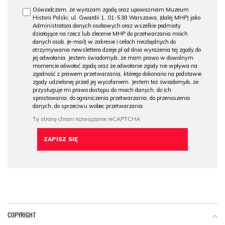
Oświadczam, że wyrażam zgodę oraz upoważniam Muzeum
Historii Polski, ul. Gwardii 1, 01-538 Warszawa, (dalej MHP) jako
Administratora danych osobowych oraz wszelkie podmioty
działające na rzecz lub zlecenie MHP do przetwarzania moich
danych osob. (e-mail) w zakresie i celach niezbędnych do
otrzymywania newslettera dzieje.pl od dnia wyrażenia tej zgody do
jej odwołania. Jestem świadomy/a, że mam prawo w dowolnym
momencie odwołać zgodę oraz że odwołanie zgody nie wpływa na
zgodność z prawem przetwarzania, którego dokonano na podstawie
zgody udzielonej przed jej wycofaniem. Jestem też świadomy/a, że
przysługuje mi prawo dostępu do moich danych, do ich
sprostowania, do ograniczenia przetwarzania, do przenoszenia
danych, do sprzeciwu wobec przetwarzania.
COPYRIGHT