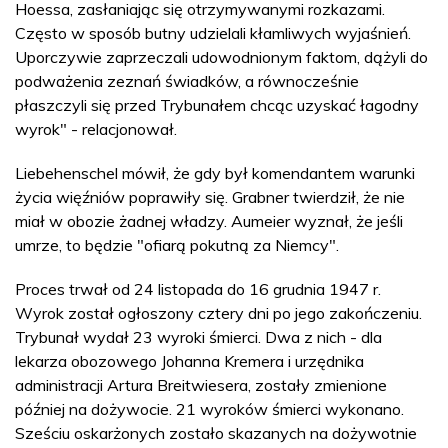
Hoessa, zasłaniając się otrzymywanymi rozkazami.
Często w sposób butny udzielali kłamliwych wyjaśnień.
Uporczywie zaprzeczali udowodnionym faktom, dążyli do
podważenia zeznań świadków, a równocześnie
płaszczyli się przed Trybunałem chcąc uzyskać łagodny
wyrok" - relacjonował.
Liebehenschel mówił, że gdy był komendantem warunki
życia więźniów poprawiły się. Grabner twierdził, że nie
miał w obozie żadnej władzy. Aumeier wyznał, że jeśli
umrze, to będzie "ofiarą pokutną za Niemcy".
Proces trwał od 24 listopada do 16 grudnia 1947 r.
Wyrok został ogłoszony cztery dni po jego zakończeniu.
Trybunał wydał 23 wyroki śmierci. Dwa z nich - dla
lekarza obozowego Johanna Kremera i urzędnika
administracji Artura Breitwiesera, zostały zmienione
później na dożywocie. 21 wyroków śmierci wykonano.
Sześciu oskarżonych zostało skazanych na dożywotnie