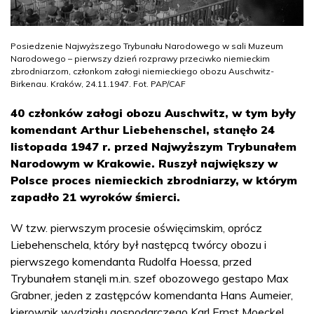
Posiedzenie Najwyższego Trybunału Narodowego w sali Muzeum
Narodowego – pierwszy dzień rozprawy przeciwko niemieckim
zbrodniarzom, członkom załogi niemieckiego obozu Auschwitz-
Birkenau. Kraków, 24.11.1947. Fot. PAP/CAF
40 członków załogi obozu Auschwitz, w tym były
komendant Arthur Liebehenschel, stanęło 24
listopada 1947 r. przed Najwyższym Trybunałem
Narodowym w Krakowie. Ruszył największy w
Polsce proces niemieckich zbrodniarzy, w którym
zapadło 21 wyroków śmierci.
W tzw. pierwszym procesie oświęcimskim, oprócz
Liebehenschela, który był następcą twórcy obozu i
pierwszego komendanta Rudolfa Hoessa, przed
Trybunałem stanęli m.in. szef obozowego gestapo Max
Grabner, jeden z zastępców komendanta Hans Aumeier,
kierownik wydziału gospodarczego Karl Ernst Moeckel,