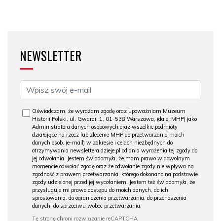
NEWSLETTER
Oświadczam, że wyrażam zgodę oraz upoważniam Muzeum
Historii Polski, ul. Gwardii 1, 01-538 Warszawa, (dalej MHP) jako
Administratora danych osobowych oraz wszelkie podmioty
działające na rzecz lub zlecenie MHP do przetwarzania moich
danych osob. (e-mail) w zakresie i celach niezbędnych do
otrzymywania newslettera dzieje.pl od dnia wyrażenia tej zgody do
jej odwołania. Jestem świadomy/a, że mam prawo w dowolnym
momencie odwołać zgodę oraz że odwołanie zgody nie wpływa na
zgodność z prawem przetwarzania, którego dokonano na podstawie
zgody udzielonej przed jej wycofaniem. Jestem też świadomy/a, że
przysługuje mi prawo dostępu do moich danych, do ich
sprostowania, do ograniczenia przetwarzania, do przenoszenia
danych, do sprzeciwu wobec przetwarzania.