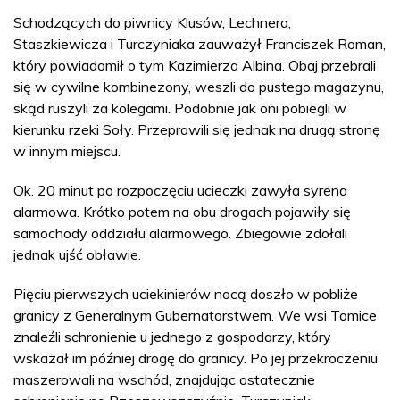
Schodzących do piwnicy Klusów, Lechnera,
Staszkiewicza i Turczyniaka zauważył Franciszek Roman,
który powiadomił o tym Kazimierza Albina. Obaj przebrali
się w cywilne kombinezony, weszli do pustego magazynu,
skąd ruszyli za kolegami. Podobnie jak oni pobiegli w
kierunku rzeki Soły. Przeprawili się jednak na drugą stronę
w innym miejscu.
Ok. 20 minut po rozpoczęciu ucieczki zawyła syrena
alarmowa. Krótko potem na obu drogach pojawiły się
samochody oddziału alarmowego. Zbiegowie zdołali
jednak ujść obławie.
Pięciu pierwszych uciekinierów nocą doszło w pobliże
granicy z Generalnym Gubernatorstwem. We wsi Tomice
znaleźli schronienie u jednego z gospodarzy, który
wskazał im później drogę do granicy. Po jej przekroczeniu
maszerowali na wschód, znajdując ostatecznie