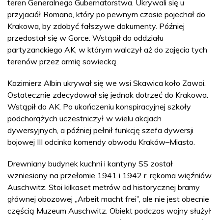
teren Generalnego Gubernatorstwa. Ukrywali się u
przyjaciół Romana, który po pewnym czasie pojechał do
Krakowa, by zdobyć fałszywe dokumenty. Później
przedostał się w Gorce. Wstąpił do oddziału
partyzanckiego AK, w którym walczył aż do zajęcia tych
terenów przez armię sowiecką.
Kazimierz Albin ukrywał się we wsi Skawica koło Zawoi.
Ostatecznie zdecydował się jednak dotrzeć do Krakowa.
Wstąpił do AK. Po ukończeniu konspiracyjnej szkoły
podchorążych uczestniczył w wielu akcjach
dywersyjnych, a później pełnił funkcję szefa dywersji
bojowej III odcinka komendy obwodu Kraków–Miasto.
Drewniany budynek kuchni i kantyny SS został
wzniesiony na przełomie 1941 i 1942 r. rękoma więźniów
Auschwitz. Stoi kilkaset metrów od historycznej bramy
głównej obozowej „Arbeit macht frei”, ale nie jest obecnie
częścią Muzeum Auschwitz. Obiekt podczas wojny służył