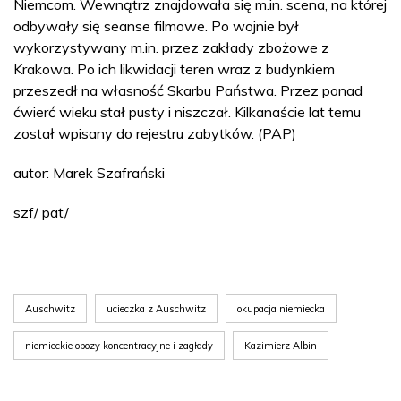
Niemcom. Wewnątrz znajdowała się m.in. scena, na której
odbywały się seanse filmowe. Po wojnie był
wykorzystywany m.in. przez zakłady zbożowe z
Krakowa. Po ich likwidacji teren wraz z budynkiem
przeszedł na własność Skarbu Państwa. Przez ponad
ćwierć wieku stał pusty i niszczał. Kilkanaście lat temu
został wpisany do rejestru zabytków. (PAP)
autor: Marek Szafrański
szf/ pat/
Auschwitz
ucieczka z Auschwitz
okupacja niemiecka
niemieckie obozy koncentracyjne i zagłady
Kazimierz Albin