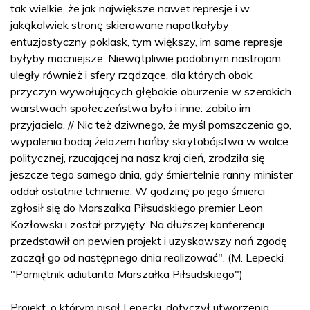
tak wielkie, że jak największe nawet represje i w
jakąkolwiek stronę skierowane napotkałyby
entuzjastyczny poklask, tym większy, im same represje
byłyby mocniejsze. Niewątpliwie podobnym nastrojom
uległy również i sfery rządzące, dla których obok
przyczyn wywołujących głębokie oburzenie w szerokich
warstwach społeczeństwa było i inne: zabito im
przyjaciela. // Nic też dziwnego, że myśl pomszczenia go,
wypalenia bodaj żelazem hańby skrytobójstwa w walce
politycznej, rzucającej na nasz kraj cień, zrodziła się
jeszcze tego samego dnia, gdy śmiertelnie ranny minister
oddał ostatnie tchnienie. W godzinę po jego śmierci
zgłosił się do Marszałka Piłsudskiego premier Leon
Kozłowski i został przyjęty. Na dłuższej konferencji
przedstawił on pewien projekt i uzyskawszy nań zgodę
zaczął go od następnego dnia realizować". (M. Lepecki
"Pamiętnik adiutanta Marszałka Piłsudskiego")
Projekt, o którym pisał Lepecki, dotyczył utworzenia