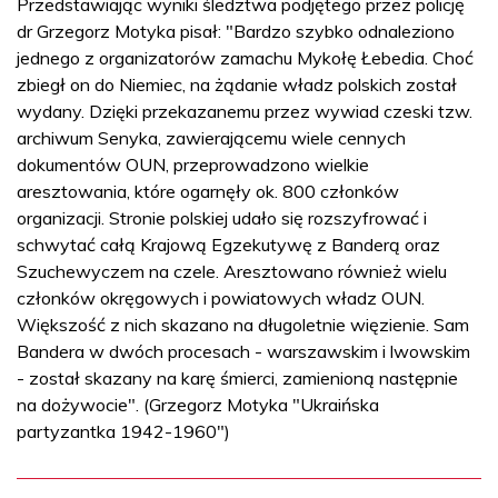
Przedstawiając wyniki śledztwa podjętego przez policję
dr Grzegorz Motyka pisał: "Bardzo szybko odnaleziono
jednego z organizatorów zamachu Mykołę Łebedia. Choć
zbiegł on do Niemiec, na żądanie władz polskich został
wydany. Dzięki przekazanemu przez wywiad czeski tzw.
archiwum Senyka, zawierającemu wiele cennych
dokumentów OUN, przeprowadzono wielkie
aresztowania, które ogarnęły ok. 800 członków
organizacji. Stronie polskiej udało się rozszyfrować i
schwytać całą Krajową Egzekutywę z Banderą oraz
Szuchewyczem na czele. Aresztowano również wielu
członków okręgowych i powiatowych władz OUN.
Większość z nich skazano na długoletnie więzienie. Sam
Bandera w dwóch procesach - warszawskim i lwowskim
- został skazany na karę śmierci, zamienioną następnie
na dożywocie". (Grzegorz Motyka "Ukraińska
partyzantka 1942-1960")