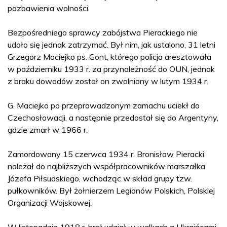
pozbawienia wolności.
Bezpośredniego sprawcy zabójstwa Pierackiego nie
udało się jednak zatrzymać. Był nim, jak ustalono, 31 letni
Grzegorz Maciejko ps. Gont, którego policja aresztowała
w październiku 1933 r. za przynależność do OUN, jednak
z braku dowodów został on zwolniony w lutym 1934 r.
G. Maciejko po przeprowadzonym zamachu uciekł do
Czechosłowacji, a następnie przedostał się do Argentyny,
gdzie zmarł w 1966 r.
Zamordowany 15 czerwca 1934 r. Bronisław Pieracki
należał do najbliższych współpracowników marszałka
Józefa Piłsudskiego, wchodząc w skład grupy tzw.
pułkowników. Był żołnierzem Legionów Polskich, Polskiej
Organizacji Wojskowej.
W listopadzie 1918 r. brał udział w walkach z Ukraińcami