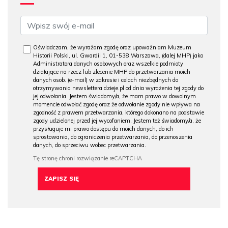
Oświadczam, że wyrażam zgodę oraz upoważniam Muzeum
Historii Polski, ul. Gwardii 1, 01-538 Warszawa, (dalej MHP) jako
Administratora danych osobowych oraz wszelkie podmioty
działające na rzecz lub zlecenie MHP do przetwarzania moich
danych osob. (e-mail) w zakresie i celach niezbędnych do
otrzymywania newslettera dzieje.pl od dnia wyrażenia tej zgody do
jej odwołania. Jestem świadomy/a, że mam prawo w dowolnym
momencie odwołać zgodę oraz że odwołanie zgody nie wpływa na
zgodność z prawem przetwarzania, którego dokonano na podstawie
zgody udzielonej przed jej wycofaniem. Jestem też świadomy/a, że
przysługuje mi prawo dostępu do moich danych, do ich
sprostowania, do ograniczenia przetwarzania, do przenoszenia
danych, do sprzeciwu wobec przetwarzania.