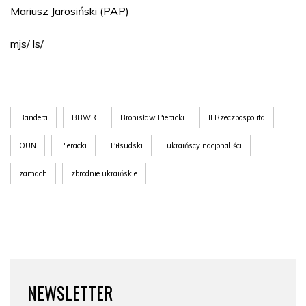
Mariusz Jarosiński (PAP)
mjs/ ls/
Bandera
BBWR
Bronisław Pieracki
II Rzeczpospolita
OUN
Pieracki
Piłsudski
ukraińscy nacjonaliści
zamach
zbrodnie ukraińskie
NEWSLETTER