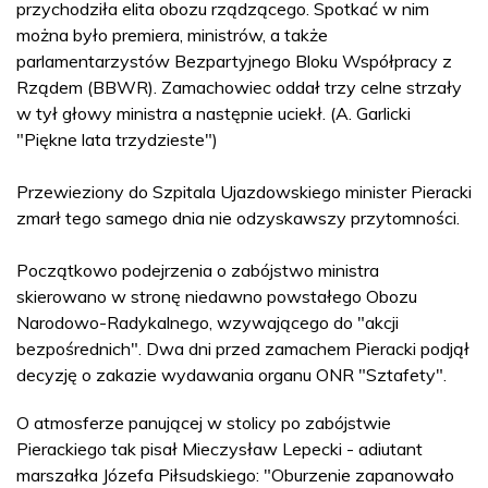
przychodziła elita obozu rządzącego. Spotkać w nim
można było premiera, ministrów, a także
parlamentarzystów Bezpartyjnego Bloku Współpracy z
Rządem (BBWR). Zamachowiec oddał trzy celne strzały
w tył głowy ministra a następnie uciekł. (A. Garlicki
"Piękne lata trzydzieste")
Przewieziony do Szpitala Ujazdowskiego minister Pieracki
zmarł tego samego dnia nie odzyskawszy przytomności.
Początkowo podejrzenia o zabójstwo ministra
skierowano w stronę niedawno powstałego Obozu
Narodowo-Radykalnego, wzywającego do "akcji
bezpośrednich". Dwa dni przed zamachem Pieracki podjął
decyzję o zakazie wydawania organu ONR "Sztafety".
O atmosferze panującej w stolicy po zabójstwie
Pierackiego tak pisał Mieczysław Lepecki - adiutant
marszałka Józefa Piłsudskiego: "Oburzenie zapanowało