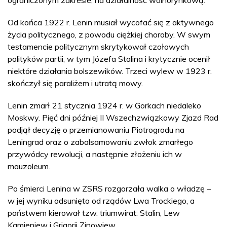
Od końca 1922 r. Lenin musiał wycofać się z aktywnego
życia politycznego, z powodu ciężkiej choroby. W swym
testamencie politycznym skrytykował czołowych
polityków partii, w tym Józefa Stalina i krytycznie ocenił
niektóre działania bolszewików. Trzeci wylew w 1923 r.
skończył się paraliżem i utratą mowy.
Lenin zmarł 21 stycznia 1924 r. w Gorkach niedaleko
Moskwy. Pięć dni później II Wszechzwiązkowy Zjazd Rad
podjął decyzję o przemianowaniu Piotrogrodu na
Leningrad oraz o zabalsamowaniu zwłok zmarłego
przywódcy rewolucji, a następnie złożeniu ich w
mauzoleum.
Po śmierci Lenina w ZSRS rozgorzała walka o władzę –
w jej wyniku odsunięto od rządów Lwa Trockiego, a
państwem kierował tzw. triumwirat: Stalin, Lew
Kamieniew i Grigorij Zinowjew.