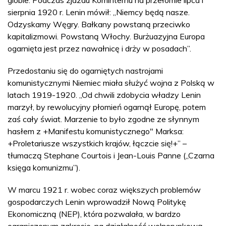
sierpnia 1920 r. Lenin mówił: „Niemcy będą nasze.
Odzyskamy Węgry. Bałkany powstaną przeciwko
kapitalizmowi. Powstaną Włochy. Burżuazyjna Europa
ogarnięta jest przez nawałnicę i drży w posadach”.
Przedostaniu się do ogarniętych nastrojami
komunistycznymi Niemiec miała służyć wojna z Polską w
latach 1919-1920. „Od chwili zdobycia władzy Lenin
marzył, by rewolucyjny płomień ogarnął Europę, potem
zaś cały świat. Marzenie to było zgodne ze słynnym
hasłem z +Manifestu komunistycznego" Marksa:
+Proletariusze wszystkich krajów, łączcie się!+” –
tłumaczą Stephane Courtois i Jean-Louis Panne („Czarna
księga komunizmu”).
W marcu 1921 r. wobec coraz większych problemów
gospodarczych Lenin wprowadził Nową Politykę
Ekonomiczną (NEP), która pozwalała, w bardzo
ograniczonym zakresie, na działalność wolnorynkową.