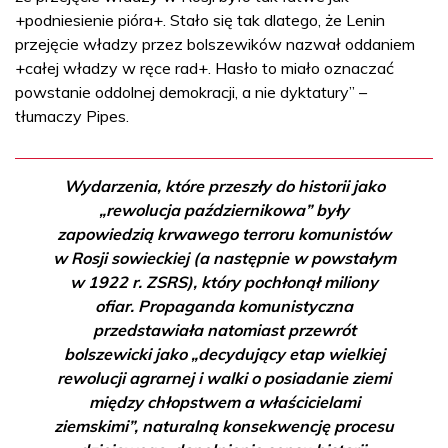
+podniesienie pióra+. Stało się tak dlatego, że Lenin
przejęcie władzy przez bolszewików nazwał oddaniem
+całej władzy w ręce rad+. Hasło to miało oznaczać
powstanie oddolnej demokracji, a nie dyktatury” –
tłumaczy Pipes.
Wydarzenia, które przeszły do historii jako
„rewolucja październikowa” były
zapowiedzią krwawego terroru komunistów
w Rosji sowieckiej (a następnie w powstałym
w 1922 r. ZSRS), który pochłonął miliony
ofiar. Propaganda komunistyczna
przedstawiała natomiast przewrót
bolszewicki jako „decydujący etap wielkiej
rewolucji agrarnej i walki o posiadanie ziemi
między chłopstwem a właścicielami
ziemskimi”, naturalną konsekwencję procesu