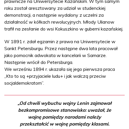
prawnicze na Uniwersytecie Kazańskim. W tym samym
roku został aresztowany za udział w studenckiej
demonstracji, a następnie wydalony z uczelni za
działalność w kółkach rewolucyjnych. Młody Ulianow
trafił na zesłanie do wsi Kokuszkino w guberni kazańskiej.
W 1891 r. zdał egzamin z prawa na Uniwersytecie w
Sankt Petersburgu. Przez następne dwa lata pracował
jako pomocnik adwokata w kancelarii w Samarze.
Następnie wrócił do Petersburga.
We wrześniu 1894 r. ukazała się jego pierwsza praca
„Kto to są +przyjaciele ludu+ i jak walczą przeciw
socjaldemokratom”.
„Od chwili wybuchu wojny Lenin zajmował
bezkompromisowe stanowisko: uważał, że
wojnę pomiędzy narodami należy
przekształcić w wojnę pomiędzy klasami.