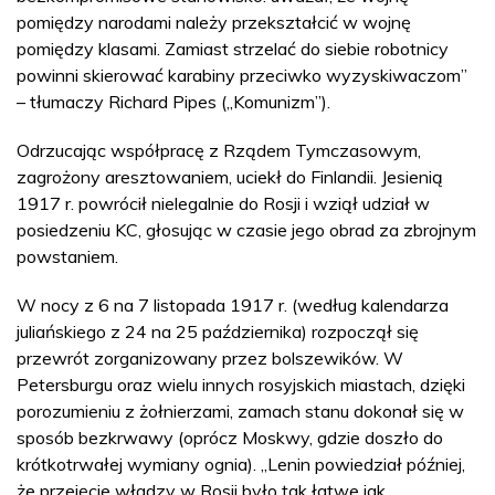
pomiędzy narodami należy przekształcić w wojnę
pomiędzy klasami. Zamiast strzelać do siebie robotnicy
powinni skierować karabiny przeciwko wyzyskiwaczom”
– tłumaczy Richard Pipes („Komunizm”).
Odrzucając współpracę z Rządem Tymczasowym,
zagrożony aresztowaniem, uciekł do Finlandii. Jesienią
1917 r. powrócił nielegalnie do Rosji i wziął udział w
posiedzeniu KC, głosując w czasie jego obrad za zbrojnym
powstaniem.
W nocy z 6 na 7 listopada 1917 r. (według kalendarza
juliańskiego z 24 na 25 października) rozpoczął się
przewrót zorganizowany przez bolszewików. W
Petersburgu oraz wielu innych rosyjskich miastach, dzięki
porozumieniu z żołnierzami, zamach stanu dokonał się w
sposób bezkrwawy (oprócz Moskwy, gdzie doszło do
krótkotrwałej wymiany ognia). „Lenin powiedział później,
że przejęcie władzy w Rosji było tak łatwe jak