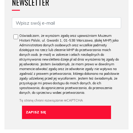
NEWSLETTER
Oświadczam, że wyrażam zgodę oraz upoważniam Muzeum
Historii Polski, ul. Gwardii 1, 01-538 Warszawa, (dalej MHP) jako
Administratora danych osobowych oraz wszelkie podmioty
działające na rzecz lub zlecenie MHP do przetwarzania moich
danych osob. (e-mail) w zakresie i celach niezbędnych do
otrzymywania newslettera dzieje.pl od dnia wyrażenia tej zgody do
jej odwołania. Jestem świadomy/a, że mam prawo w dowolnym
momencie odwołać zgodę oraz że odwołanie zgody nie wpływa na
zgodność z prawem przetwarzania, którego dokonano na podstawie
zgody udzielonej przed jej wycofaniem. Jestem też świadomy/a, że
przysługuje mi prawo dostępu do moich danych, do ich
sprostowania, do ograniczenia przetwarzania, do przenoszenia
danych, do sprzeciwu wobec przetwarzania.