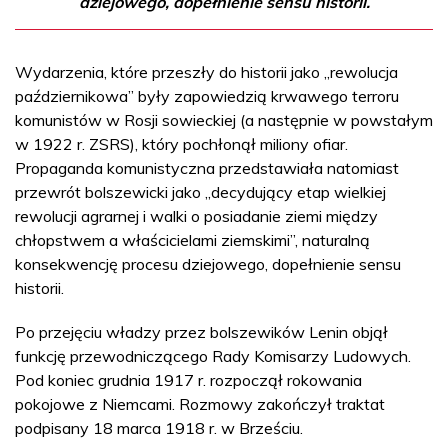
dziejowego, dopełnienie sensu historii.
Wydarzenia, które przeszły do historii jako „rewolucja
październikowa” były zapowiedzią krwawego terroru
komunistów w Rosji sowieckiej (a następnie w powstałym
w 1922 r. ZSRS), który pochłonął miliony ofiar.
Propaganda komunistyczna przedstawiała natomiast
przewrót bolszewicki jako „decydujący etap wielkiej
rewolucji agrarnej i walki o posiadanie ziemi między
chłopstwem a właścicielami ziemskimi”, naturalną
konsekwencję procesu dziejowego, dopełnienie sensu
historii.
Po przejęciu władzy przez bolszewików Lenin objął
funkcję przewodniczącego Rady Komisarzy Ludowych.
Pod koniec grudnia 1917 r. rozpoczął rokowania
pokojowe z Niemcami. Rozmowy zakończył traktat
podpisany 18 marca 1918 r. w Brześciu.