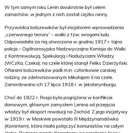
W tym samym roku Lenin dwukrotnie był celem
zamachów; w jednym z nich został ciężko ranny.
Przywódca bolszewików był inicjatorem wprowadzenia
„czerwonego terroru” – walki z tzw. wrogami ludu.
Odpowiadała za nią utworzona w grudniu 1917 r. tajna
policja – Ogólnorosyjska Nadzwyczajna Komisja do Walki
z Kontrrewolucją, Spekulacją i Nadużyciami Władzy
(WCzKa; Czeka), na czele której stanął Feliks Dzierżyński.
Ofiarami bolszewików padli m.in. członkowie carskiej
rodziny ze zdetronizowanym Mikołajem II na czele.
Zamordowano ich 17 lipca 1918 r. w Jekaterynburgu.
Choć do 1922 r. Rosja była pogrążona w konflikcie
domowym, głównym zamysłem Lenina od przejęcia
władzy był eksport rewolucji na Zachód. Z jego inicjatywy
w 1919 r. w Moskwie powstała III Międzynarodówka
(Komintern), która miała połączyć komunistów na całym
globie. Podczas zjazdu Kominternu na przełomie lipca i