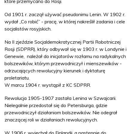
które przemycano do Rosji.
Od 1901 r. zaczął używać pseudonimu Lenin. W 1902 r.
wydał „Co robić” - pracę, w której nakreślił zadania i cele
socjalistów rosyjskich.
Na II zjeździe Socjaldemokratycznej Partii Robotniczej
Rosji (SDPRR), który odbywał się w 1903 r. w Londynie i
Genewie, należał do inicjatorów rozłamu na radykalnych
bolszewików, którym przewodniczył i mienszewików -
odrzucających rewolucyjny kierunek i dyktaturę
proletariatu.
W marcu 1904 r. wystąpił z KC SDPRR.
Rewolucja 1905-1907 zastała Lenina w Szwajcarii.
Nielegalnie przedostał się do Petersburga, gdzie
przewodniczył działaniom bolszewików. Nie odegrał
znaczącej roli w działaniach rewolucyjnych.
W 1906 r. wyjechał do Finlandii, a następnie do