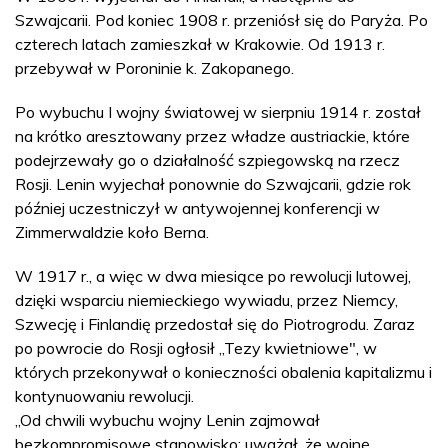
Szwajcarii. Pod koniec 1908 r. przeniósł się do Paryża. Po
czterech latach zamieszkał w Krakowie. Od 1913 r.
przebywał w Poroninie k. Zakopanego.
Po wybuchu I wojny światowej w sierpniu 1914 r. został
na krótko aresztowany przez władze austriackie, które
podejrzewały go o działalność szpiegowską na rzecz
Rosji. Lenin wyjechał ponownie do Szwajcarii, gdzie rok
później uczestniczył w antywojennej konferencji w
Zimmerwaldzie koło Berna.
W 1917 r., a więc w dwa miesiące po rewolucji lutowej,
dzięki wsparciu niemieckiego wywiadu, przez Niemcy,
Szwecję i Finlandię przedostał się do Piotrogrodu. Zaraz
po powrocie do Rosji ogłosił „Tezy kwietniowe", w
których przekonywał o konieczności obalenia kapitalizmu i
kontynuowaniu rewolucji.
„Od chwili wybuchu wojny Lenin zajmował
bezkompromisowe stanowisko: uważał, że wojnę