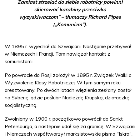
Zamiast strzelać do siebie robotnicy powinni
skierować karabiny przeciwko
wyzyskiwaczom” – tłumaczy Richard Pipes
(„Komunizm”).
W 1895 r. wyjechał do Szwajcarii. Następnie przebywał
w Niemczech i Francji. Tam nawiązał kontakt z
komunistami.
Po powrocie do Rosji założył w 1895 r. Związek Walki o
Wyzwolenie Klasy Robotniczej. W tym samym roku
aresztowany. Po dwóch latach więzienia zesłany został
na Syberię, gdzie poślubił Nadieżdę Krupską, działaczkę
socjalistyczną.
Zwolniony w 1900 r. początkowo powrócił do Sankt
Petersburga, a następnie udał się za granicę. W Szwajcarii
i Niemczech współtworzył marksistowskie pismo "Iskra",