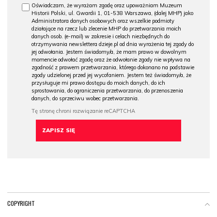
Oświadczam, że wyrażam zgodę oraz upoważniam Muzeum
Historii Polski, ul. Gwardii 1, 01-538 Warszawa, (dalej MHP) jako
Administratora danych osobowych oraz wszelkie podmioty
działające na rzecz lub zlecenie MHP do przetwarzania moich
danych osob. (e-mail) w zakresie i celach niezbędnych do
otrzymywania newslettera dzieje.pl od dnia wyrażenia tej zgody do
jej odwołania. Jestem świadomy/a, że mam prawo w dowolnym
momencie odwołać zgodę oraz że odwołanie zgody nie wpływa na
zgodność z prawem przetwarzania, którego dokonano na podstawie
zgody udzielonej przed jej wycofaniem. Jestem też świadomy/a, że
przysługuje mi prawo dostępu do moich danych, do ich
sprostowania, do ograniczenia przetwarzania, do przenoszenia
danych, do sprzeciwu wobec przetwarzania.
COPYRIGHT