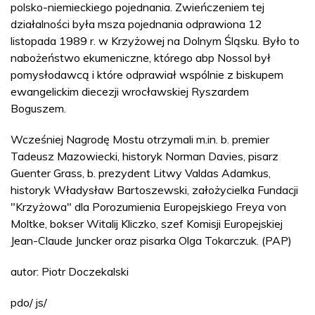
polsko-niemieckiego pojednania. Zwieńczeniem tej
działalności była msza pojednania odprawiona 12
listopada 1989 r. w Krzyżowej na Dolnym Śląsku. Było to
nabożeństwo ekumeniczne, którego abp Nossol był
pomysłodawcą i które odprawiał wspólnie z biskupem
ewangelickim diecezji wrocławskiej Ryszardem
Boguszem.
Wcześniej Nagrodę Mostu otrzymali m.in. b. premier
Tadeusz Mazowiecki, historyk Norman Davies, pisarz
Guenter Grass, b. prezydent Litwy Valdas Adamkus,
historyk Władysław Bartoszewski, założycielka Fundacji
"Krzyżowa" dla Porozumienia Europejskiego Freya von
Moltke, bokser Witalij Kliczko, szef Komisji Europejskiej
Jean-Claude Juncker oraz pisarka Olga Tokarczuk. (PAP)
autor: Piotr Doczekalski
pdo/ js/