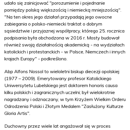
udało się zainicjować "porozumienie i pojednanie
pomiędzy polską większością i niemiecką mniejszością".
"Na ten okres jego działań przypadają jego owocne
zabiegania o polsko-niemiecki traktat o dobrym
sąsiedztwie i przyjaznej współpracy, którego 25. rocznica
podpisania była obchodzona w 2016 r. Mosty budował
również swoją działalnością akademicką - na wydziałach
katolickich i protestanckich - w Polsce, Niemczech i innych
krajach Europy" - podkreślono.
Abp Alfons Nossol to wieloletni biskup diecezji opolskiej
(1977 – 2009). Emerytowany profesor Katolickiego
Uniwersytetu Lubelskiego jest doktorem honoris causa
kilku polskich i zagranicznych uczelni; był wielokrotnie
nagradzany i odznaczany, w tym Krzyżem Wielkim Orderu
Odrodzenia Polski i Złotym Medalem "Zasłużony Kulturze
Gloria Artis".
Duchowny przez wiele lat angażował się w proces