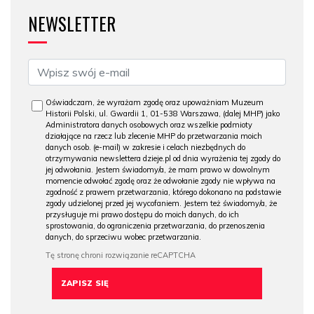
NEWSLETTER
Oświadczam, że wyrażam zgodę oraz upoważniam Muzeum
Historii Polski, ul. Gwardii 1, 01-538 Warszawa, (dalej MHP) jako
Administratora danych osobowych oraz wszelkie podmioty
działające na rzecz lub zlecenie MHP do przetwarzania moich
danych osob. (e-mail) w zakresie i celach niezbędnych do
otrzymywania newslettera dzieje.pl od dnia wyrażenia tej zgody do
jej odwołania. Jestem świadomy/a, że mam prawo w dowolnym
momencie odwołać zgodę oraz że odwołanie zgody nie wpływa na
zgodność z prawem przetwarzania, którego dokonano na podstawie
zgody udzielonej przed jej wycofaniem. Jestem też świadomy/a, że
przysługuje mi prawo dostępu do moich danych, do ich
sprostowania, do ograniczenia przetwarzania, do przenoszenia
danych, do sprzeciwu wobec przetwarzania.