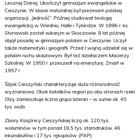
Lesznej Dolnej. Ukończył gimnazjum ewangelickie w
Cieszynie. W klasie maturalnej był prezesem polskiej
organizacji „Jedność”. Później studiował teologię
ewangelicką w Wiedniu, Halle i Tybindze. W 1896 r. ks.
Stonawski został wikarym w Skoczowie. 8 lat później
objął posadę w gimnazjum polskim w Cieszynie. Uczył
także matematyki i geografii. Przed I wojną udzielał się w
polskim ruchu skautowym. Był też działaczem Macierzy
Szkolnej. W 1950 r. przeszedł na emeryturę. Zmarł w
1957 r.
Śląsk Cieszyński charakteryzuje duża różnorodność
wyznaniowa. Obok katolików region po obu stronach rzeki
Olzy zamieszkuje liczna grupa luteran – w sumie ok. 45
tys. osób.
Zbiory Książnicy Cieszyńskiej liczą ok. 120 tys.
woluminów, w tym ponad 16,5 tys. starodruków, 46
inkunabułów i 17 tys. rękopisów. (PAP)