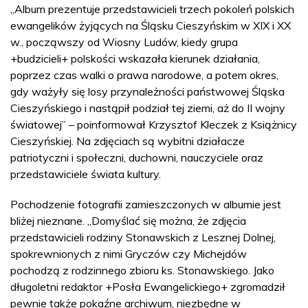
„Album prezentuje przedstawicieli trzech pokoleń polskich
ewangelików żyjących na Śląsku Cieszyńskim w XIX i XX
w., począwszy od Wiosny Ludów, kiedy grupa
+budzicieli+ polskości wskazała kierunek działania,
poprzez czas walki o prawa narodowe, a potem okres,
gdy ważyły się losy przynależności państwowej Śląska
Cieszyńskiego i nastąpił podział tej ziemi, aż do II wojny
światowej” – poinformował Krzysztof Kleczek z Książnicy
Cieszyńskiej. Na zdjęciach są wybitni działacze
patriotyczni i społeczni, duchowni, nauczyciele oraz
przedstawiciele świata kultury.
Pochodzenie fotografii zamieszczonych w albumie jest
bliżej nieznane. „Domyślać się można, że zdjęcia
przedstawicieli rodziny Stonawskich z Lesznej Dolnej,
spokrewnionych z nimi Gryczów czy Michejdów
pochodzą z rodzinnego zbioru ks. Stonawskiego. Jako
długoletni redaktor +Posła Ewangelickiego+ zgromadził
pewnie także pokaźne archiwum, niezbędne w