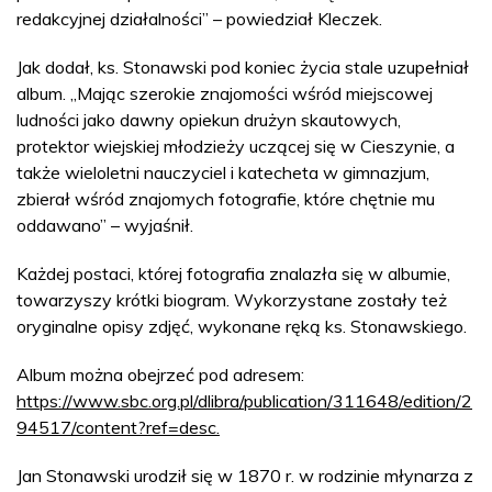
redakcyjnej działalności” – powiedział Kleczek.
Jak dodał, ks. Stonawski pod koniec życia stale uzupełniał
album. „Mając szerokie znajomości wśród miejscowej
ludności jako dawny opiekun drużyn skautowych,
protektor wiejskiej młodzieży uczącej się w Cieszynie, a
także wieloletni nauczyciel i katecheta w gimnazjum,
zbierał wśród znajomych fotografie, które chętnie mu
oddawano” – wyjaśnił.
Każdej postaci, której fotografia znalazła się w albumie,
towarzyszy krótki biogram. Wykorzystane zostały też
oryginalne opisy zdjęć, wykonane ręką ks. Stonawskiego.
Album można obejrzeć pod adresem:
https://www.sbc.org.pl/dlibra/publication/311648/edition/2
94517/content?ref=desc.
Jan Stonawski urodził się w 1870 r. w rodzinie młynarza z