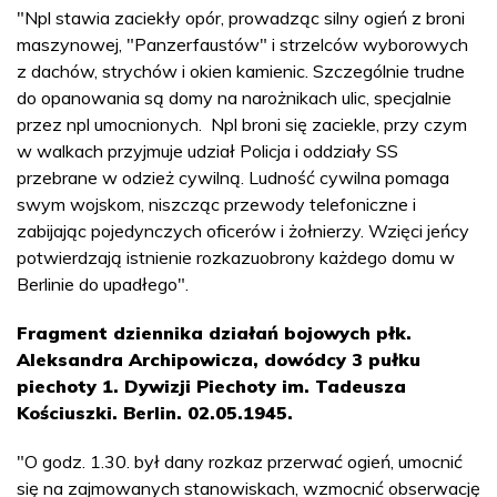
"Npl stawia zaciekły opór, prowadząc silny ogień z broni
maszynowej, "Panzerfaustów" i strzelców wyborowych
z dachów, strychów i okien kamienic. Szczególnie trudne
do opanowania są domy na narożnikach ulic, specjalnie
przez npl umocnionych. Npl broni się zaciekle, przy czym
w walkach przyjmuje udział Policja i oddziały SS
przebrane w odzież cywilną. Ludność cywilna pomaga
swym wojskom, niszcząc przewody telefoniczne i
zabijając pojedynczych oficerów i żołnierzy. Wzięci jeńcy
potwierdzają istnienie rozkazuobrony każdego domu w
Berlinie do upadłego".
Fragment dziennika działań bojowych płk.
Aleksandra Archipowicza, dowódcy 3 pułku
piechoty 1. Dywizji Piechoty im. Tadeusza
Kościuszki. Berlin. 02.05.1945.
"O godz. 1.30. był dany rozkaz przerwać ogień, umocnić
się na zajmowanych stanowiskach, wzmocnić obserwację