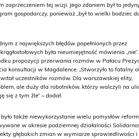
m zaprzeczeniem tej wizji. Jego zdaniem był to jedyn
ram gospodarczy, ponieważ „był to wielki bodziec d
dnym z największych błędów popełnionych przez
rągłostołowych była nieumiejętność mówienia „nie”.
padku propozycji przerwania rozmów w Pałacu Prez
ia konsultacji w Magdalence. „Stworzyło to fatalny o
witał uczestników rozmów. Dla warszawskiej elity,
problem, ale duży dla robotników, którzy walczyli na uli
ję się z tym źle” – dodał.
 było także niewykorzystanie wielu pomysłów reform
owywane w okresie podziemnej działalności Solidarnoś
jekty głębokich zmian w wymiarze sprawiedliwości i