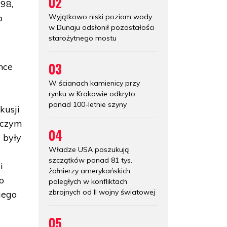
02
98,
Wyjątkowo niski poziom wody
o
w Dunaju odsłonił pozostałości
starożytnego mostu
03
nce
W ścianach kamienicy przy
rynku w Krakowie odkryto
ponad 100-letnie szyny
kusji
 czym
04
 były
Władze USA poszukują
szczątków ponad 81 tys.
i
żołnierzy amerykańskich
o
poległych w konfliktach
zbrojnych od II wojny światowej
iego
05