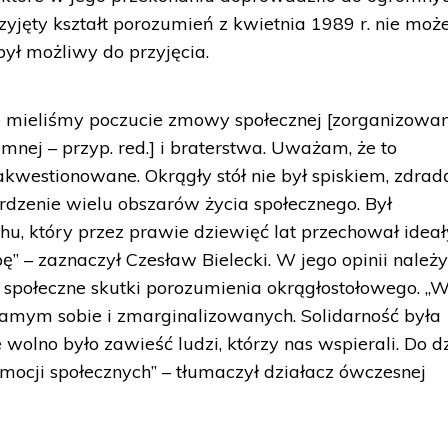
rzyjęty kształt porozumień z kwietnia 1989 r. nie moż
był możliwy do przyjęcia.
te mieliśmy poczucie zmowy społecznej [zorganizowa
nej – przyp. red.] i braterstwa. Uważam, że to
kwestionowane. Okrągły stół nie był spiskiem, zdrad
rdzenie wielu obszarów życia społecznego. Był
, który przez prawie dziewięć lat przechował ideał
ę” – zaznaczył Czesław Bielecki. W jego opinii należ
a społeczne skutki porozumienia okrągłostołowego. „W
samym sobie i zmarginalizowanych. Solidarność była
e wolno było zawieść ludzi, którzy nas wspierali. Do d
mocji społecznych” – tłumaczył działacz ówczesnej