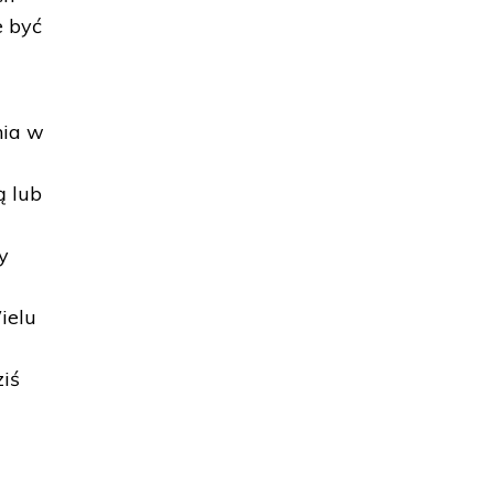
e być
nia w
ą lub
y
y
ielu
ziś