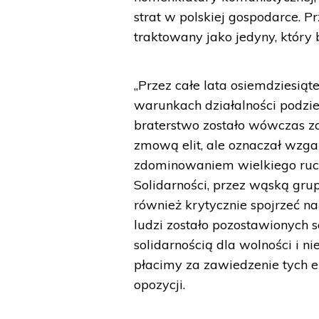
strat w polskiej gospodarce. P
traktowany jako jedyny, który 
„Przez całe lata osiemdziesią
warunkach działalności podziem
braterstwo zostało wówczas za
zmową elit, ale oznaczał wzga
zdominowaniem wielkiego ruchu
Solidarności, przez wąską grup
również krytycznie spojrzeć n
ludzi zostało pozostawionych 
solidarnością dla wolności i ni
płacimy za zawiedzenie tych e
opozycji.