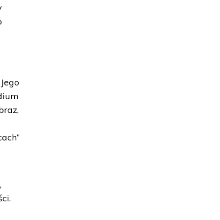
y
o
 Jego
ydium
braz,
cach”
,
ci.