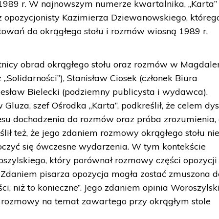
 1989 r. W najnowszym numerze kwartalnika, „Karta” 
z opozycjonisty Kazimierza Dziewanowskiego, któreg
towań do okrągłego stołu i rozmów wiosną 1989 r.
stnicy obrad okrągłego stołu oraz rozmów w Magdale
„Solidarności”), Stanisław Ciosek (członek Biura
esław Bielecki (podziemny publicysta i wydawca).
 Gluza, szef Ośrodka „Karta”, podkreślił, że celem dys
cesu dochodzenia do rozmów oraz próba zrozumienia,
lił też, że jego zdaniem rozmowy okrągłego stołu nie
toczyć się ówczesne wydarzenia. W tym kontekście
zylskiego, który porównał rozmowy części opozycji 
. Zdaniem pisarza opozycja mogła zostać zmuszona d
ści, niż to konieczne”. Jego zdaniem opinia Woroszylsk
 rozmowy na temat zawartego przy okrągłym stole