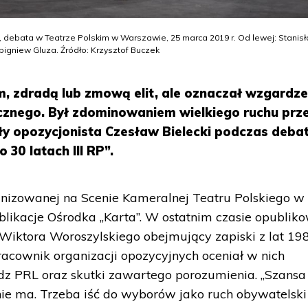
P”, debata w Teatrze Polskim w Warszawie, 25 marca 2019 r. Od lewej: Stanis
Zbigniew Gluza. Źródło: Krzysztof Buczek
em, zdradą lub zmową elit, ale oznaczał wzgardze
cznego. Był zdominowaniem wielkiego ruchu prz
ły opozycjonista Czesław Bielecki podczas deba
30 latach III RP”.
nizowanej na Scenie Kameralnej Teatru Polskiego w
likacje Ośrodka „Karta”. W ostatnim czasie opublik
” Wiktora Woroszylskiego obejmujący zapiski z lat 19
racownik organizacji opozycyjnych oceniał w nich
dz PRL oraz skutki zawartego porozumienia. „Szansa
 nie ma. Trzeba iść do wyborów jako ruch obywatelski