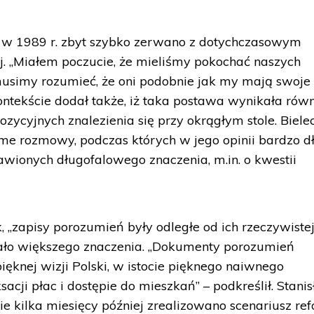
że w 1989 r. zbyt szybko zerwano z dotychczasowym
. „Miałem poczucie, że mieliśmy pokochać naszych
usimy rozumieć, że oni podobnie jak my mają swoje
kontekście dodał także, iż taka postawa wynikała równ
zycyjnych znalezienia się przy okrągłym stole. Biele
me rozmowy, podczas których w jego opinii bardzo d
ionych długofalowego znaczenia, m.in. o kwestii
k, „zapisy porozumień były odległe od ich rzeczywiste
 miało większego znaczenia. „Dokumenty porozumień
ięknej wizji Polski, w istocie pięknego naiwnego
sacji płac i dostępie do mieszkań” – podkreślił. Stani
ie kilka miesięcy później zrealizowano scenariusz re