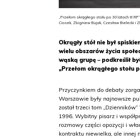
„Przełom okrągłego stołu po 30 latach III R
Ciosek, Zbigniew Bujak, Czesław Bielecki i 
Okrągły stół nie był spiski
wielu obszarów życia społe
wąską grupę – podkreślił by
„Przełom okrągłego stołu po 
Przyczynkiem do debaty zorga
Warszawie były najnowsze pub
został trzeci tom „Dzienników
1996. Wybitny pisarz i współp
rozmowy części opozycji i wła
kontraktu niewielka, ale innej