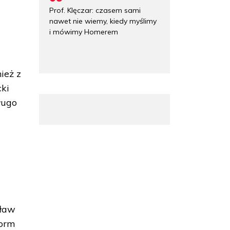
Prof. Klęczar: czasem sami
nawet nie wiemy, kiedy myślimy
i mówimy Homerem
ież z
cki
ługo
j
sław
form