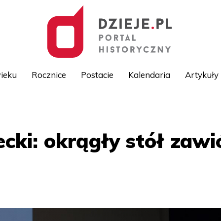
ieku
Rocznice
Postacie
Kalendaria
Artykuły
Przejdź
do
treści
ecki: okrągły stół zawi