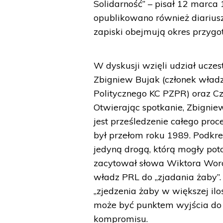
Solidarność” – pisał 12 marca
opublikowano również diarius
zapiski obejmują okres przygo
W dyskusji wzięli udział ucze
Zbigniew Bujak (członek władz 
Politycznego KC PZPR) oraz Cz
Otwierając spotkanie, Zbigniew
jest prześledzenie całego pro
był przełom roku 1989. Podkreś
jedyną drogą, którą mogły po
zacytował słowa Wiktora Woros
władz PRL do „zjadania żaby”
„zjedzenia żaby w większej ilo
może być punktem wyjścia do
kompromisu.