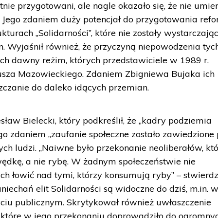
tnie przygotowani, ale nagle okazało się, że nie umi
. Jego zdaniem duży potencjał do przygotowania ref
kturach „Solidarności”, które nie zostały wystarczają
 Wyjaśnił również, że przyczyną niepowodzenia tyc
ych dawny reżim, których przedstawiciele w 1989 r.
usza Mazowieckiego. Zdaniem Zbigniewa Bujaka ich
czanie do daleko idących przemian.
sław Bielecki, który podkreślił, że „kadry podziemia
ego zdaniem „zaufanie społeczne zostało zawiedzione 
łych ludzi. „Naiwne było przekonanie neoliberałów, kt
wędkę, a nie rybę. W żadnym społeczeństwie nie
 łowić nad tymi, którzy konsumują ryby” – stwierdzi
echań elit Solidarności są widoczne do dziś, m.in. 
yciu publicznym. Skrytykował również uwłaszczenie
 które w jego przekonaniu doprowadziło do ogromny