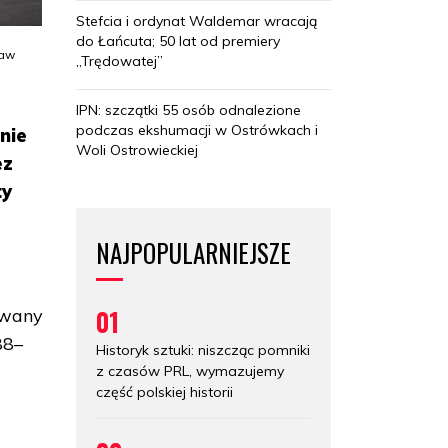
Stefcia i ordynat Waldemar wracają
do Łańcuta; 50 lat od premiery
ław
„Trędowatej”
IPN: szczątki 55 osób odnalezione
podczas ekshumacji w Ostrówkach i
nie
Woli Ostrowieckiej
ez
ty
NAJPOPULARNIEJSZE
01
owany
88–
Historyk sztuki: niszcząc pomniki
z czasów PRL, wymazujemy
część polskiej historii