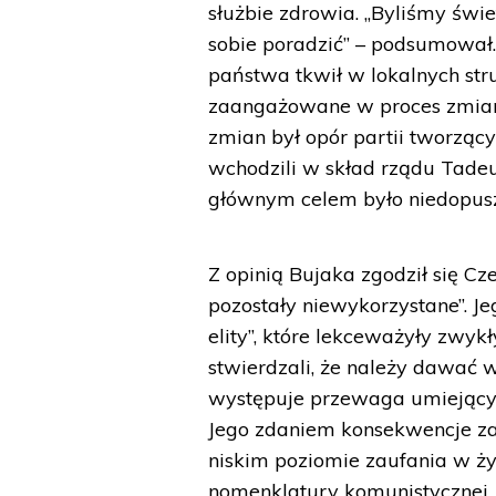
służbie zdrowia. „Byliśmy świe
sobie poradzić” – podsumował
państwa tkwił w lokalnych stru
zaangażowane w proces zmian.
zmian był opór partii tworząc
wchodzili w skład rządu Tade
głównym celem było niedopusz
Z opinią Bujaka zgodził się Cze
pozostały niewykorzystane”. J
elity”, które lekceważyły zwyk
stwierdzali, że należy dawać 
występuje przewaga umiejących
Jego zdaniem konsekwencje zani
niskim poziomie zaufania w ż
nomenklatury komunistycznej,