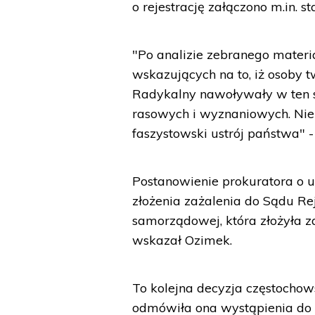
o rejestrację załączono m.in. s
"Po analizie zebranego mater
wskazujących na to, iż osoby 
Radykalny nawoływały w ten s
rasowych i wyznaniowych. Nie 
faszystowski ustrój państwa" -
Postanowienie prokuratora o 
złożenia zażalenia do Sądu Re
samorządowej, która złożyła z
wskazał Ozimek.
To kolejna decyzja częstochow
odmówiła ona wystąpienia do s