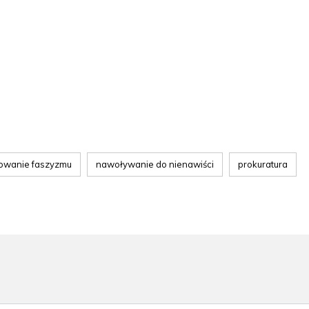
owanie faszyzmu
nawoływanie do nienawiści
prokuratura