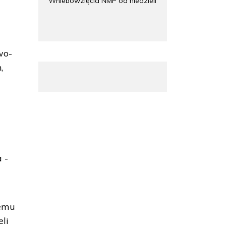
Wniebowzięcia NMP od niedzieli
wo-
,
 -
temu
li