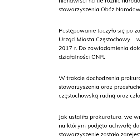
nienawiści na tle różnic naro
stowarzyszenia Obóz Narodowo
Postępowanie toczyło się po z
Urząd Miasta Częstochowy – w
2017 r. Do zawiadomienia doł
działalności ONR.
W trakcie dochodzenia prokura
stowarzyszenia oraz przesłuch
częstochowską radną oraz cz
Jak ustaliła prokuratura, we w
na którym podjęto uchwałę dot
stowarzyszenie zostało zarej