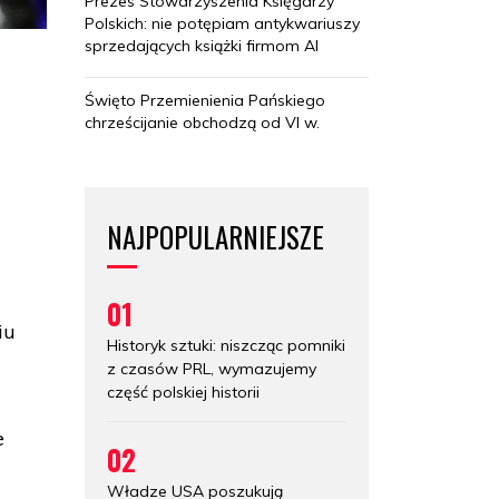
Prezes Stowarzyszenia Księgarzy
Polskich: nie potępiam antykwariuszy
sprzedających książki firmom AI
Święto Przemienienia Pańskiego
chrześcijanie obchodzą od VI w.
NAJPOPULARNIEJSZE
01
iu
Historyk sztuki: niszcząc pomniki
z czasów PRL, wymazujemy
część polskiej historii
e
02
Władze USA poszukują