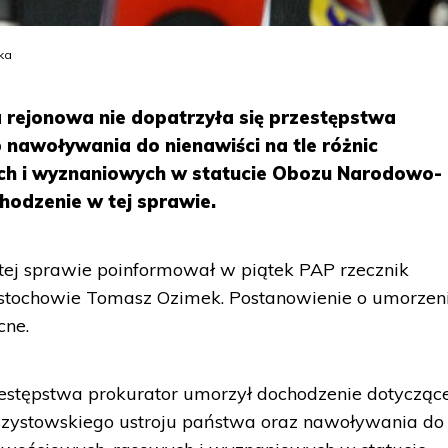
ka
rejonowa nie dopatrzyła się przestępstwa
nawoływania do nienawiści na tle różnic
h i wyznaniowych w statucie Obozu Narodowo-
odzenie w tej sprawie.
ej sprawie poinformował w piątek PAP rzecznik
stochowie Tomasz Ozimek. Postanowienie o umorzen
cne.
estępstwa prokurator umorzył dochodzenie dotycząc
zystowskiego ustroju państwa oraz nawoływania do