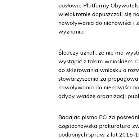
posłowie Platformy Obywatelsk
wielokrotnie dopuszczali się 
nawoływania do nienawiści i z
wyznania.
Śledczy uznali, że nie ma wy
wystąpić z takim wnioskiem. 
do skierowania wniosku o ro
stowarzyszenia za propagowani
nawoływania do nienawiści na
gdyby władze organizacji publ
Badając pismo PO, za pośredn
częstochowska prokuratura zwr
podobnych spraw z lat 2015-16 