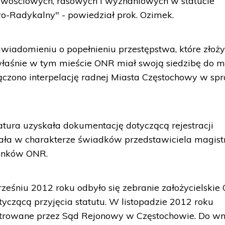
dowościowych, rasowych i wyznaniowych w statucie
-Radykalny" - powiedział prok. Ozimek.
awiadomieniu o popełnieniu przestępstwa, które złoży
łaśnie w tym mieście ONR miał swoją siedzibę do m
ączono interpelację radnej Miasta Częstochowy w sp
tura uzyskała dokumentację dotyczącą rejestracji
ała w charakterze świadków przedstawiciela magistr
łonków ONR.
rześniu 2012 roku odbyło się zebranie założycielskie
yczącą przyjęcia statutu. W listopadzie 2012 roku
estrowane przez Sąd Rejonowy w Częstochowie. Do wn