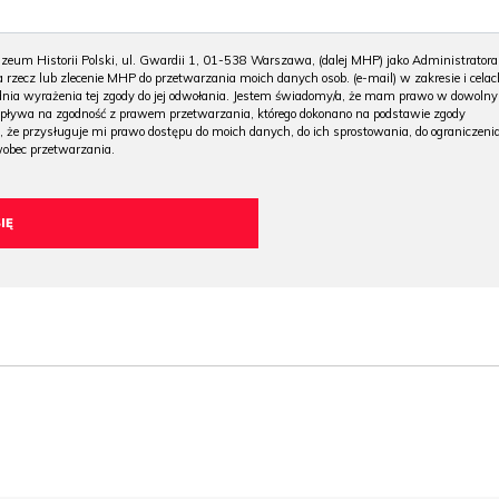
m Historii Polski, ul. Gwardii 1, 01-538 Warszawa, (dalej MHP) jako Administratora
 rzecz lub zlecenie MHP do przetwarzania moich danych osob. (e-mail) w zakresie i celac
 dnia wyrażenia tej zgody do jej odwołania. Jestem świadomy/a, że mam prawo w dowoln
wpływa na zgodność z prawem przetwarzania, którego dokonano na podstawie zgody
, że przysługuje mi prawo dostępu do moich danych, do ich sprostowania, do ograniczeni
wobec przetwarzania.