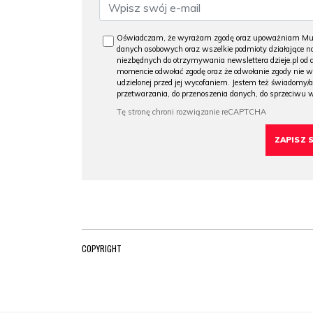
Oświadczam, że wyrażam zgodę oraz upoważniam Muzeu
danych osobowych oraz wszelkie podmioty działające na
niezbędnych do otrzymywania newslettera dzieje.pl od
momencie odwołać zgodę oraz że odwołanie zgody nie 
udzielonej przed jej wycofaniem. Jestem też świadomy/a
przetwarzania, do przenoszenia danych, do sprzeciwu 
COPYRIGHT