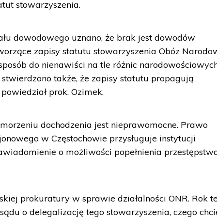
tatut stowarzyszenia.
iału dowodowego uznano, że brak jest dowodów
tworzące zapisy statutu stowarzyszenia Obóz Narodo
posób do nienawiści na tle różnic narodowościowych
stwierdzono także, że zapisy statutu propagują
 powiedział prok. Ozimek.
umorzeniu dochodzenia jest nieprawomocne. Prawo
jonowego w Częstochowie przysługuje instytucji
awiadomienie o możliwości popełnienia przestępstwa
skiej prokuratury w sprawie działalności ONR. Rok 
ądu o delegalizację tego stowarzyszenia, czego chcie