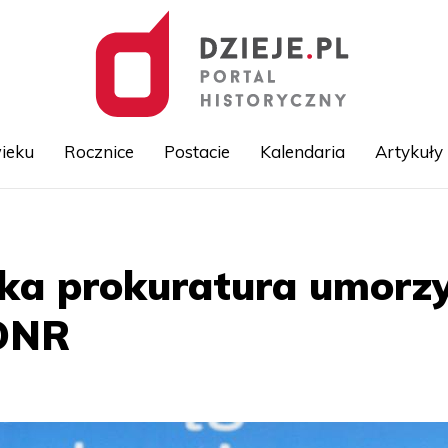
ieku
Rocznice
Postacie
Kalendaria
Artykuły
Przejdź
do
treści
ka prokuratura umorzy
 ONR