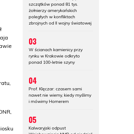
szczątków ponad 81 tys.
żołnierzy amerykańskich
poległych w konfliktach
zbrojnych od II wojny światowej
ł
aja
03
rawie
W ścianach kamienicy przy
rynku w Krakowie odkryto
ponad 100-letnie szyny
04
atu,
Prof. Klęczar: czasem sami
nawet nie wiemy, kiedy myślimy
i mówimy Homerem
 ONR,
05
iosku
Kalwaryjski odpust