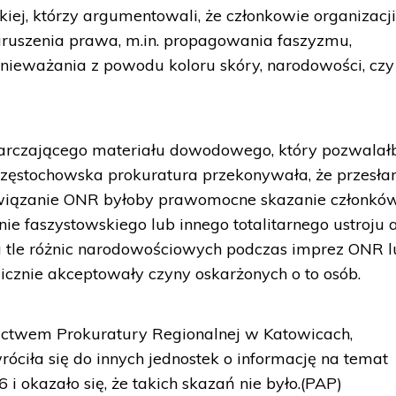
iej, którzy argumentowali, że członkowie organizacj
naruszenia prawa, m.in. propagowania faszyzmu,
nieważania z powodu koloru skóry, narodowości, czy
starczającego materiału dowodowego, który pozwalał
Częstochowska prokuratura przekonywała, że przesła
związanie ONR byłoby prawomocne skazanie członkó
e faszystowskiego lub innego totalitarnego ustroju 
 tle różnic narodowościowych podczas imprez ONR l
icznie akceptowały czyny oskarżonych o to osób.
ictwem Prokuratury Regionalnej w Katowicach,
óciła się do innych jednostek o informację na temat
i okazało się, że takich skazań nie było.(PAP)