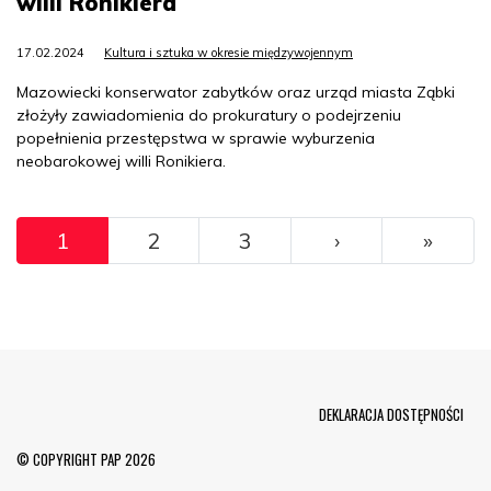
willi Ronikiera
17.02.2024
Kultura i sztuka w okresie międzywojennym
Mazowiecki konserwator zabytków oraz urząd miasta Ząbki
złożyły zawiadomienia do prokuratury o podejrzeniu
popełnienia przestępstwa w sprawie wyburzenia
neobarokowej willi Ronikiera.
Pagination
››
Ostat
1
2
3
›
»
Menu Footer
DEKLARACJA DOSTĘPNOŚCI
© COPYRIGHT PAP 2026